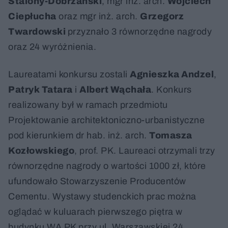
Stalony-Dobrzański
, mgr inż. arch.
Wojciech
Ciepłucha
oraz mgr inż. arch.
Grzegorz
Twardowski
przyznało 3 równorzędne nagrody
oraz 24 wyróżnienia.
Laureatami konkursu zostali
Agnieszka Andzel
,
Patryk Tatara
i
Albert Wąchała
. Konkurs
realizowany był w ramach przedmiotu
Projektowanie architektoniczno-urbanistyczne
pod kierunkiem dr hab. inż. arch.
Tomasza
Kozłowskiego
, prof. PK. Laureaci otrzymali trzy
równorzędne nagrody o wartości 1000 zł, które
ufundowało Stowarzyszenie Producentów
Cementu. Wystawy studenckich prac można
oglądać w kuluarach pierwszego piętra w
budynku WA PK przy ul. Warszawskiej 24.