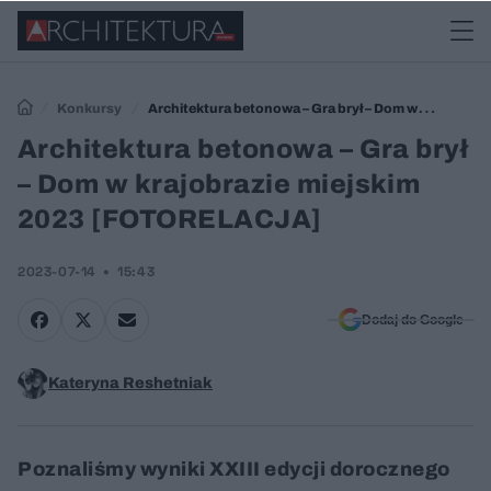
Konkursy
Architektura betonowa – Gra brył – Dom w
krajobrazie miejskim 2023 [FOTORELACJA]
Architektura betonowa – Gra brył
– Dom w krajobrazie miejskim
2023 [FOTORELACJA]
2023-07-14
15:43
Dodaj do Google
Kateryna Reshetniak
Poznaliśmy wyniki XXIII edycji dorocznego