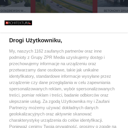
 GOŁĘBIEWSKI W
BETONOWY DRUK
WIE - CZY DZIAŁA
BAŁTYKU. TA BUD
NIE Z POLSKIMI
ZASYPIA ANI NA
36 MILIONÓW ZA 3 KILOMETRY
RZEPISAMI?
ASFALTU. DLACZEGO REMONT
TEJ AUTOSTRADY JEST TAK
DROGI?
Drogi Użytkowniku,
Żaden utwór zamieszczony w serwisie nie może być powielany i
My, naszych 1162 zaufanych partnerów oraz inne
rozpowszechniany lub dalej rozpowszechniany w jakikolwiek sposób (w
podmioty z Grupy ZPR Media uzyskujemy dostęp i
tym także elektroniczny lub mechaniczny) na jakimkolwiek polu
eksploatacji w jakiejkolwiek formie, włącznie z umieszczaniem w
przechowujemy informacje na urządzeniu oraz
Internecie bez pisemnej zgody właściciela praw. Jakiekolwiek użycie lub
przetwarzamy dane osobowe, takie jak unikalne
wykorzystanie utworów w całości lub w części z naruszeniem prawa, tzn.
identyfikatory, standardowe informacje wysyłane przez
bez właściwej zgody, jest zabronione pod groźbą kary i może być ścigane
prawnie.
urządzenie czy dane przeglądania w celu zapewniania
spersonalizowanych reklam, wybór spersonalizowanych
treści, pomiar reklam i treści, badanie odbiorców oraz
ulepszanie usług. Za zgodą Użytkownika my i Zaufani
Partnerzy możemy używać dokładnych danych
geolokalizacyjnych oraz aktywnie skanować
charakterystykę urządzenia do celów identyfikacji.
O nas
Ponieważ cenimy Twoją prywatność, prosimy o zgodę na