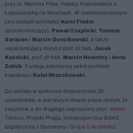
przy ul. Marcina Flisa, między Krakowiaków a
Łopuszańską na Włochach. W siedmioosobowym
jury zasiedli architekci
Karol Fiedor
(przewodniczący),
Paweł Czaplicki
,
Tomasz
Saracen
i
Marcin Goncikowski
, a także
reprezentujący Instytut prof. dr hab.
Jacek
Kuźnicki
, prof. dr hab.
Marcin Nowotny
i
Anna
Zolnik
. Funkcję sekretarza pełnił architekt
krajobrazu
Rafał Mroczkowski
.
Do udziału w konkursie dopuszczono 20
uczestników, w pierwszym etapie prace złożyło 14
zespołów, a do drugiego zaproszono pięć:
Atelier
Tektura
, Projekt Praga, konsorcjum biur BAAS
arquitectura z Barcelony i
Grupa 5 Architekci
,