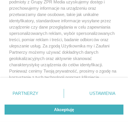
podmioty z Grupy ZPR Media uzyskujemy dostęp i
przechowujemy informacje na urządzeniu oraz
przetwarzamy dane osobowe, takie jak unikalne
identyfikatory, standardowe informacje wysyłane przez
urządzenie czy dane przeglądania w celu zapewniania
spersonalizowanych reklam, wybór spersonalizowanych
treści, pomiar reklam i treści, badanie odbiorców oraz
ulepszanie usług. Za zgodą Użytkownika my i Zaufani
Partnerzy możemy używać dokładnych danych
geolokalizacyjnych oraz aktywnie skanować
charakterystykę urządzenia do celów identyfikacji.
Autor: Archiwum serwisu
Ponieważ cenimy Twoją prywatność, prosimy o zgodę na
Nowa siedziba Międzynarodowego Instytutu Biologii Molekularnej w Warszawie,
korzystanie z tych technologii poprzez kliknięcie
proj. Projekt Praga, II nagroda; schemat
„Akceptuję”. Zgoda jest dobrowolna i zawsze możesz ją
zmienić/wycofać klikając przycisk ustawień prywatności
PARTNERZY
USTAWIENIA
znajdujący się w lewym dolnym rogu strony
. Niektóre
rodzaje przetwarzania danych nie wymagają zgody
Akceptuję
użytkownika, ale masz prawo sprzeciwić się takiemu
przetwarzaniu. Preferencje będą miały zastosowanie tylko
na tej witrynie.