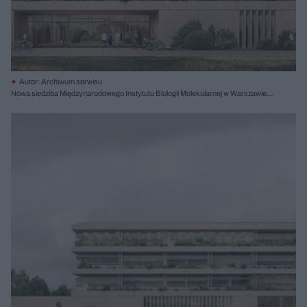
Autor: Archiwum serwisu
Nowa siedziba Międzynarodowego Instytutu Biologii Molekularnej w Warszawie,
proj. Projekt Praga, II nagroda; il. Krzysztof Nowotka RENDEREK