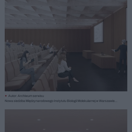
Autor: Archiwum serwisu
Nowa siedziba Międzynarodowego Instytutu Biologii Molekularnej w Warszawie,
proj. Projekt Praga, II nagroda; il. Krzysztof Nowotka RENDEREK