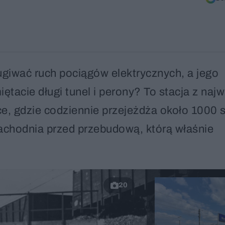
giwać ruch pociągów elektrycznych, a jego
ętacie długi tunel i perony? To stacja z na
, gdzie codziennie przejeżdża około 1000 
achodnia przed przebudową, którą właśnie
20