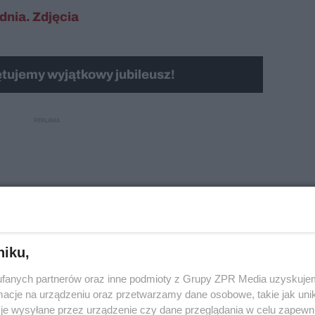
nia. Zdjęcia
tujemy wyjątkowy jubileusz!
niku,
fanych partnerów oraz inne podmioty z Grupy ZPR Media uzyskujem
cje na urządzeniu oraz przetwarzamy dane osobowe, takie jak unika
je wysyłane przez urządzenie czy dane przeglądania w celu zapewn