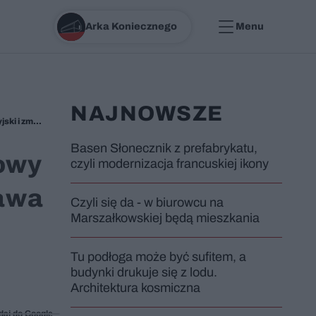
Arka Koniecznego
Menu
NAJNOWSZE
Prowizorki zawsze żyją najdłużej. Ten tymczasowy dworzec kolejowy istniał niemal 100 lat. Warszawa Zachodnia, węzeł gordyjski i zmora pasażerów przed przebudową
Basen Słonecznik z prefabrykatu,
sowy
czyli modernizacja francuskiej ikony
zawa
Czyli się da - w biurowcu na
Marszałkowskiej będą mieszkania
Tu podłoga może być sufitem, a
budynki drukuje się z lodu.
Architektura kosmiczna
daj do Google