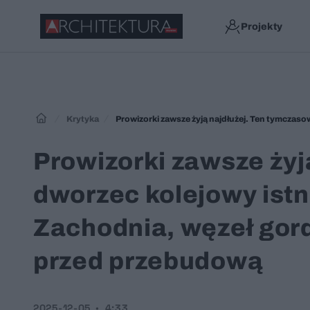
Projekty
Krytyka
Prowizorki zawsze żyj
dworzec kolejowy istn
Zachodnia, węzeł gor
przed przebudową
2025-12-05
4:33