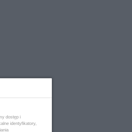
y dostęp i
lne identyfikatory,
iania