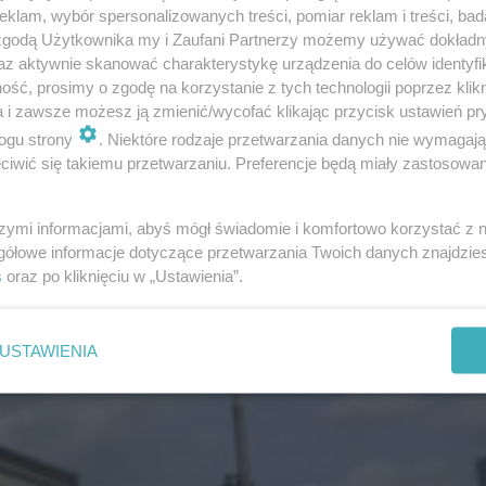
klam, wybór spersonalizowanych treści, pomiar reklam i treści, bad
ię na pociąg
 zgodą Użytkownika my i Zaufani Partnerzy możemy używać dokład
az aktywnie skanować charakterystykę urządzenia do celów identyfi
ść, prosimy o zgodę na korzystanie z tych technologii poprzez klikn
iąg na dworcu Warszawa Zachodnia przed przebudową; 
a i zawsze możesz ją zmienić/wycofać klikając przycisk ustawień pr
umieć komunikaty z głośników i wyłapać, na który per
ogu strony
. Niektóre rodzaje przetwarzania danych nie wymagaj
iwić się takiemu przetwarzaniu. Preferencje będą miały zastosowanie
kasy. Kto z ciężką walizką nie zdobywał szczytów str
ył między peronami albo nie wyszedł z dworca w tę str
szymi informacjami, abyś mógł świadomie i komfortowo korzystać z
to nie mókł na peronie, za jedyną pociechę mając spek
gółowe informacje dotyczące przetwarzania Twoich danych znajdzi
den z najruchliwszych dworców w kraju jeszcze kila la
s
oraz po kliknięciu w „Ustawienia”.
USTAWIENIA