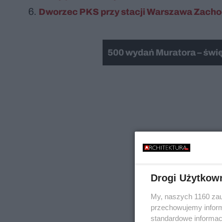
Dworzec PKS przy stacji Warszawa Zachod
500 wydań Muratora – świę
Drogi Użytkow
My, naszych 1160 zau
przechowujemy informa
standardowe informac