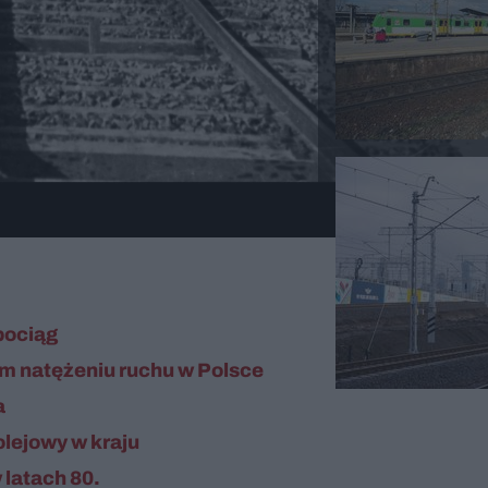
 pociąg
m natężeniu ruchu w Polsce
a
lejowy w kraju
latach 80.