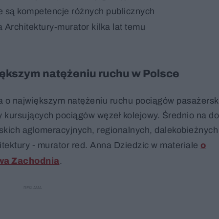
e są kompetencje różnych publicznych
dla Architektury-murator kilka lat temu
iększym natężeniu ruchu w Polsce
ja o największym natężeniu ruchu pociągów pasażersk
y kursujących pociągów węzeł kolejowy. Średnio na d
skich aglomeracyjnych, regionalnych, dalekobieżnych
itektury - murator red. Anna Dziedzic w materiale
o
wa Zachodnia
.