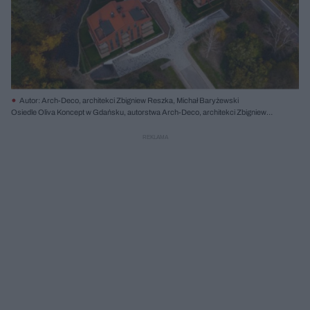
Autor: Arch-Deco, architekci Zbigniew Reszka, Michał Baryżewski
Osiedle Oliva Koncept w Gdańsku, autorstwa Arch-Deco, architekci Zbigniew
Reszka i Michał Baryżewski. Widok z lotu ptaka na kompleks sześciu
nowoczesnych budynków z pomarańczowymi dachami, wkomponowanych w
jesienny krajobraz wzgórz. Więcej o architekturze na Architektura Murator Plus.