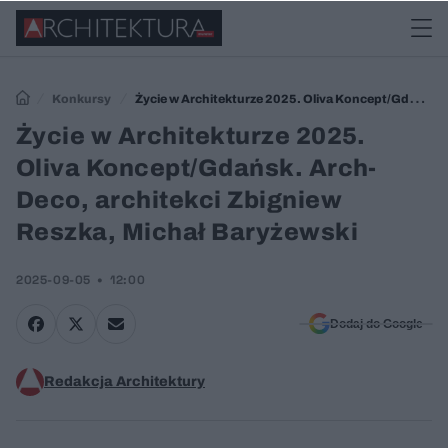
Konkursy
Życie w Architekturze 2025. Oliva Koncept/Gdańsk.
Arch-Deco, architekci Zbigniew Reszka, Michał Baryżewski
Życie w Architekturze 2025.
Oliva Koncept/Gdańsk. Arch-
Deco, architekci Zbigniew
Reszka, Michał Baryżewski
2025-09-05
12:00
Dodaj do Google
Redakcja Architektury