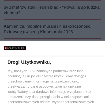
646 metrów stali i jeden błąd - "Powaliła go ludzka
głupota"
Kamienice, mobilne murale i nieskończoność.
Extraweg gwiazdą Kinomuralu 2026
Grzybowska 11 w Warszawie. Tu rośnie nowy
apartamentowiec
Drogi Użytkowniku,
WYDARZENIA
My, naszych 1162 zaufanych partnerów oraz inne
podmioty z Grupy ZPR Media uzyskujemy dostęp i
przechowujemy informacje na urządzeniu oraz
przetwarzamy dane osobowe, takie jak unikalne
identyfikatory, standardowe informacje wysyłane przez
urządzenie czy dane przeglądania w celu zapewniania
spersonalizowanych reklam, wybór spersonalizowanych