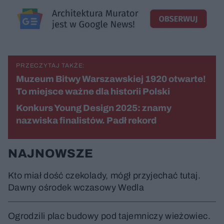
u
r
z
ł
z
a
u
o
s
d
u
Â
PRZECZYTAJ TAKŻE:
Muzeum Bitwy Warszawskiej 1920 otwarte!
To miejsce ważne dla historii Polski
Konkurs Young Design 2025: znamy
nazwiska finalistów. Padł rekord
NAJNOWSZE
Kto miał dość czekolady, mógł przyjechać tutaj.
Dawny ośrodek wczasowy Wedla
Ogrodzili plac budowy pod tajemniczy wieżowiec.