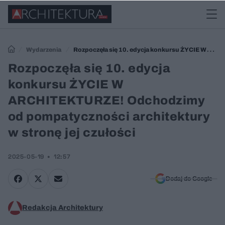
Wydarzenia
Rozpoczęła się 10. edycja konkursu ŻYCIE W
ARCHITEKTURZE! Odchodzimy od pompatyczności architektury w
Rozpoczęła się 10. edycja
stronę jej czułości
konkursu ŻYCIE W
ARCHITEKTURZE! Odchodzimy
od pompatyczności architektury
w stronę jej czułości
2025-05-19
12:57
Dodaj do Google
Redakcja Architektury