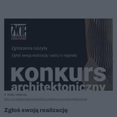
Autor: redakcja
https://zyciewarchitekturze2025.architekturamurator.pl/zgloszenia/
Zgłoś swoją realizację