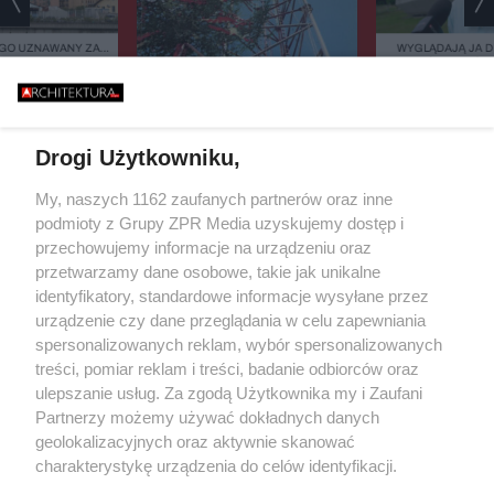
GO UZNAWANY ZA
WYGLĄDAJĄ JA 
ISZCZALNY MOST
ZIELEŃ, KAMIEŃ.
GO RUNĄŁ PODCZAS
FASADOWE, NOWO
646 METRÓW STALI I JEDEN
BURZY?
BUDMAT. "MARZYM
BŁĄD - "POWALIŁA GO LUDZKA
ŻEBY JEDNAK ODR
SĄSIADÓW
GŁUPOTA"
Drogi Użytkowniku,
Żaden utwór zamieszczony w serwisie nie może być powielany i
My, naszych 1162 zaufanych partnerów oraz inne
rozpowszechniany lub dalej rozpowszechniany w jakikolwiek sposób
podmioty z Grupy ZPR Media uzyskujemy dostęp i
(w tym także elektroniczny lub mechaniczny) na jakimkolwiek polu
przechowujemy informacje na urządzeniu oraz
eksploatacji w jakiejkolwiek formie, włącznie z umieszczaniem w
Internecie bez pisemnej zgody właściciela praw. Jakiekolwiek użycie
przetwarzamy dane osobowe, takie jak unikalne
lub wykorzystanie utworów w całości lub w części z naruszeniem
identyfikatory, standardowe informacje wysyłane przez
prawa, tzn. bez właściwej zgody, jest zabronione pod groźbą kary i
urządzenie czy dane przeglądania w celu zapewniania
może być ścigane prawnie.
spersonalizowanych reklam, wybór spersonalizowanych
treści, pomiar reklam i treści, badanie odbiorców oraz
ulepszanie usług. Za zgodą Użytkownika my i Zaufani
Partnerzy możemy używać dokładnych danych
geolokalizacyjnych oraz aktywnie skanować
charakterystykę urządzenia do celów identyfikacji.
O nas
Ponieważ cenimy Twoją prywatność, prosimy o zgodę na