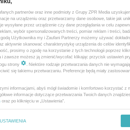
niku,
spotkać drobnych handlarzy, można napić się herbat
fanych partnerów oraz inne podmioty z Grupy ZPR Media uzyskujem
cje na urządzeniu oraz przetwarzamy dane osobowe, takie jak unika
loterię albo wkładki do butów… Geert Mak ukazuje kal
je wysyłane przez urządzenie czy dane przeglądania w celu zapewn
go czasu. Jedni są tu, aby odpocząć, inni zarabiają 
klam, wybór spersonalizowanych treści, pomiar reklam i treści, bad
 nie znajduje się wyłącznie pomiędzy, ale jest pełnow
 zgodą Użytkownika my i Zaufani Partnerzy możemy używać dokład
az aktywnie skanować charakterystykę urządzenia do celów identyfi
Tu, poza reprezentacyjną architekturą, poza szykowny
ść, prosimy o zgodę na korzystanie z tych technologii poprzez klikn
 logice mostu – można i jest po co się tu zatrzymać. Au
a i zawsze możesz ją zmienić/wycofać klikając przycisk ustawień pr
 ich sytuacji, o aktualnych wydarzeniach, o codzienn
ogu strony
. Niektóre rodzaje przetwarzania danych nie wymagaj
iwić się takiemu przetwarzaniu. Preferencje będą miały zastosowanie
istoryczną panoramę tragicznych losów dawnego
stkim dynamizm krajobrazu miejskiego, w którym dzie
szymi informacjami, abyś mógł świadomie i komfortowo korzystać z
i niejednoznacznego. Na ten obraz składają się barwn
gółowe informacje dotyczące przetwarzania Twoich danych znajdzi
m i morze, które przypomina o sobie silnymi podmucha
s
oraz po kliknięciu w „Ustawienia”.
 str. 144. Cena 36 zł
USTAWIENIA