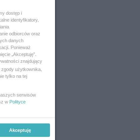
y, zjeść
y dostęp i
lne identyfikatory,
ejdoskop
iania
na
anie odbiorców oraz
artościową
nych danych
kacji. Ponieważ
mi ulicami
ięcie „Akceptuję”.
tor
ywatności znajdujący
ych
ą zgody użytkownika,
 tylko na tej
je się
 naszych serwisów
e dzieje
esz w
Polityce
mi wiatru.
Akceptuję