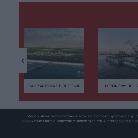
TAK ZACZYNA SIĘ BUDOWA
BETONOWY DRUK
STULECIA. NA POMORZU
BAŁTYKU. TA BUD
POWSTANIE SERCE
ZASYPIA ANI NA 
POLSKIEGO ATOMU
Żaden utwór zamieszczony w serwisie nie może być powielany i r
jakiejkolwiek formie, włącznie z umieszczaniem w Internecie bez pis