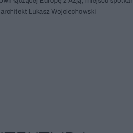
wli łączącej Europę z Azją, miejscu spotkań
architekt Łukasz Wojciechowski