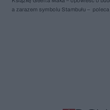
Książkę Geerta Maka – opowieść o budo
a zarazem symbolu Stambułu – poleca 