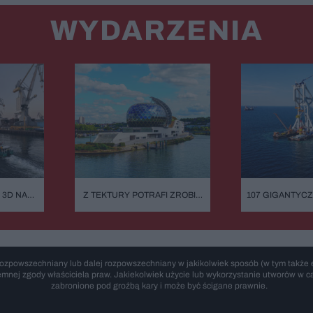
WYDARZENIA
 3D NA
Z TEKTURY POTRAFI ZROBIĆ
107 GIGANTYC
OWA NIE
NAWET KATEDRĘ. SKROMNY
I ATOM TUŻ O
MINUTĘ
EKOLOG Z PRZYPADKU I
INWESTYCJA
ARCHITEKT SUPERSTAR
ŚWIĘTUJE URODZINY.
SHIGERU BAN: "BYŁEM
ROZCZAROWANY MOIM
ozpowszechniany lub dalej rozpowszechniany w jakikolwiek sposób (w tym także e
ZAWODEM"
emnej zgody właściciela praw. Jakiekolwiek użycie lub wykorzystanie utworów w cał
zabronione pod groźbą kary i może być ścigane prawnie.