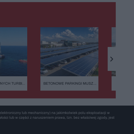
ZNYCH TURBIN
BETONOWE PARKINGI MUSZĄ
DLACZEG
BOK. OGROMNA
MIEĆ FOTOWOLTAICZNE WIATY.
NIEZNI
 NA MORZU
PRZEPISY WESZŁY W ŻYCIE
MORAN
PODC
lektroniczny lub mechaniczny) na jakimkolwiek polu eksploatacji w
ości lub w części z naruszeniem prawa, tzn. bez właściwej zgody, jest