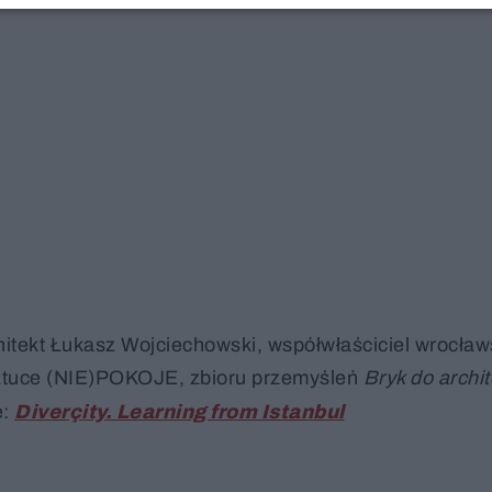
hitekt Łukasz Wojciechowski, współwłaściciel wrocław
 sztuce (NIE)POKOJE, zbioru przemyśleń
Bryk do archit
e:
Diverçity. Learning from Istanbul