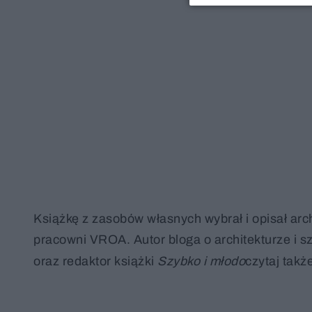
Książkę z zasobów własnych wybrał i opisał arc
pracowni VROA. Autor bloga o architekturze i
oraz redaktor książki
Szybko i młodo
czytaj takż