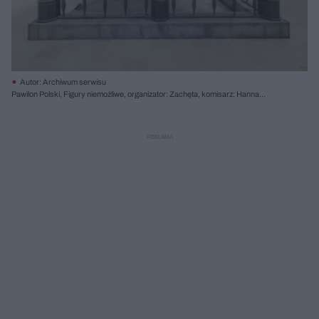
Autor: Archiwum serwisu
Pawilon Polski, Figury niemożliwe, organizator: Zachęta, komisarz: Hanna
Wróblewska, projekt: Instytut Architektury (Dorota Jędruch, Marta Karpińska,
Dorota Leśniak-Rychlak, Michał Wiśniewski, Jakub Woynarowski)