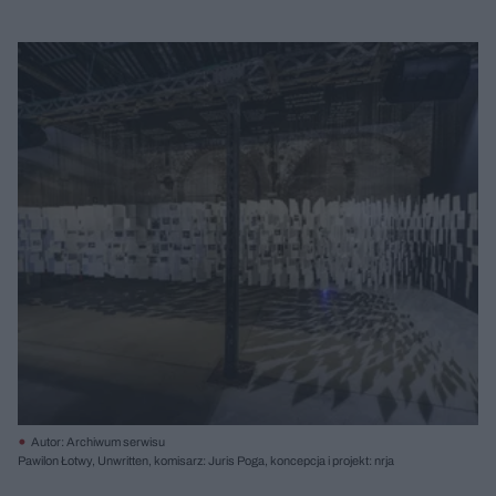
Autor: Archiwum serwisu
Pawilon Łotwy, Unwritten, komisarz: Juris Poga, koncepcja i projekt: nrja