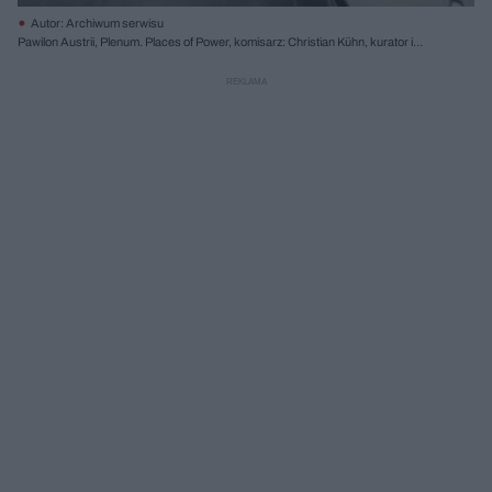
Autor: Archiwum serwisu
Pawilon Austrii, Plenum. Places of Power, komisarz: Christian Kühn, kurator i
projektant: Christian Kühn, Harald Trapp