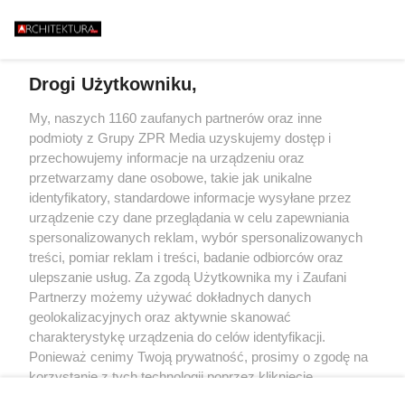
EJESTRU ZABYTKÓW.
BAŁTYKU. TA BUD
CY 42 DOMÓW BOJĄ
ZASYPIA ANI NA
TAK ZACZYNA SIĘ BUDOWA
IĘ PARALIŻU
STULECIA. NA POMORZU
ESTYCYJNEGO
POWSTANIE SERCE POLSKIEGO
ATOMU
Drogi Użytkowniku,
Żaden utwór zamieszczony w serwisie nie może być powielany i
My, naszych 1160 zaufanych partnerów oraz inne
rozpowszechniany lub dalej rozpowszechniany w jakikolwiek sposób (w
podmioty z Grupy ZPR Media uzyskujemy dostęp i
tym także elektroniczny lub mechaniczny) na jakimkolwiek polu
eksploatacji w jakiejkolwiek formie, włącznie z umieszczaniem w
przechowujemy informacje na urządzeniu oraz
Internecie bez pisemnej zgody właściciela praw. Jakiekolwiek użycie lub
przetwarzamy dane osobowe, takie jak unikalne
wykorzystanie utworów w całości lub w części z naruszeniem prawa, tzn.
identyfikatory, standardowe informacje wysyłane przez
bez właściwej zgody, jest zabronione pod groźbą kary i może być ścigane
prawnie.
urządzenie czy dane przeglądania w celu zapewniania
spersonalizowanych reklam, wybór spersonalizowanych
treści, pomiar reklam i treści, badanie odbiorców oraz
ulepszanie usług. Za zgodą Użytkownika my i Zaufani
Partnerzy możemy używać dokładnych danych
geolokalizacyjnych oraz aktywnie skanować
charakterystykę urządzenia do celów identyfikacji.
O nas
Ponieważ cenimy Twoją prywatność, prosimy o zgodę na
korzystanie z tych technologii poprzez kliknięcie
Informacje prawne
„Akceptuję”. Zgoda jest dobrowolna i zawsze możesz ją