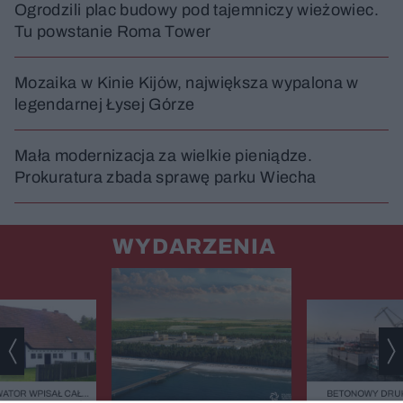
Ogrodzili plac budowy pod tajemniczy wieżowiec.
Tu powstanie Roma Tower
Mozaika w Kinie Kijów, największa wypalona w
legendarnej Łysej Górze
Mała modernizacja za wielkie pieniądze.
Prokuratura zbada sprawę parku Wiecha
WYDARZENIA
ATOR WPISAŁ CAŁĄ
BETONOWY DRUK