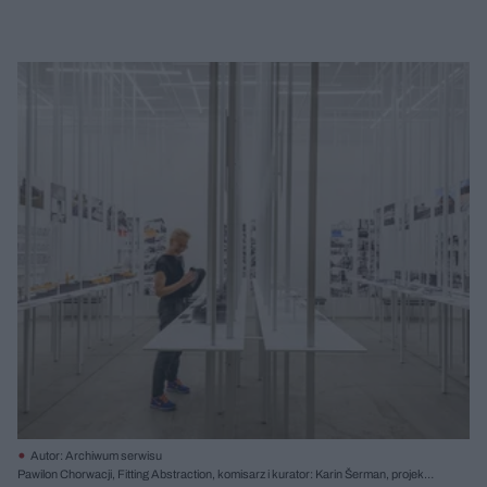
Autor: Archiwum serwisu
Pawilon Chorwacji, Fitting Abstraction, komisarz i kurator: Karin Šerman, projekt: