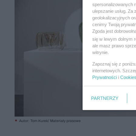
spersonalizowanych re
ulepszanie usług. Za
geolokalizacyjnych or
cenimy Twoją prywatno
Zgoda jest dobrowoln
się w lewym dolnym r
ale masz prawo sprzec
witrynie.
Zapoznaj się z poniż
internetowych. Szcze
Prywatności
i
Cookie
PARTNERZY
Autor: Tom Kurek/ Materiały prasowe