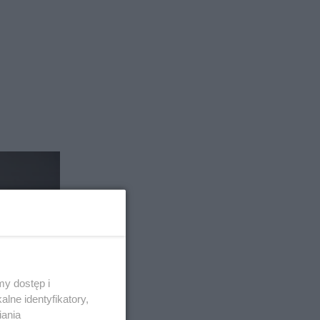
y dostęp i
lne identyfikatory,
iania