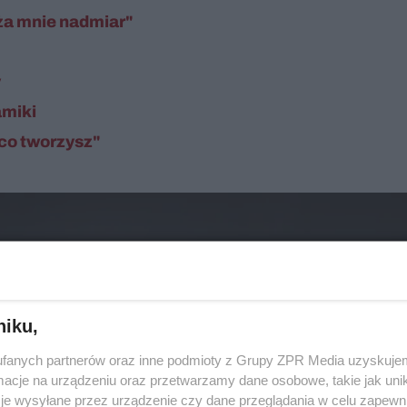
ża mnie nadmiar"
y
amiki
 co tworzysz"
niku,
fanych partnerów oraz inne podmioty z Grupy ZPR Media uzyskujem
cje na urządzeniu oraz przetwarzamy dane osobowe, takie jak unika
je wysyłane przez urządzenie czy dane przeglądania w celu zapewn