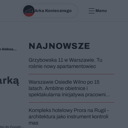
Arka Koniecznego
Menu
NAJNOWSZE
Te unikatowe obiekty to odpowiedź na wszechobecną nadprodukcję. Wywiad z rzeźbiarką i projektantką szkła artystycznego Aleksandrą Kujawską
Grzybowska 11 w Warszawie. Tu
rośnie nowy apartamentowiec
arką
Warszawie Osiedle Wilno po 15
latach. Ambitne obietnice i
spektakularna inicjatywa pracowni
HRA i Dom Development to zbyt
mało, by stworzyć prawdziwy
Kompleks hotelowy Prora na Rugii -
fragment miasta
architektura jako instrument kontroli
mas
daj do Google