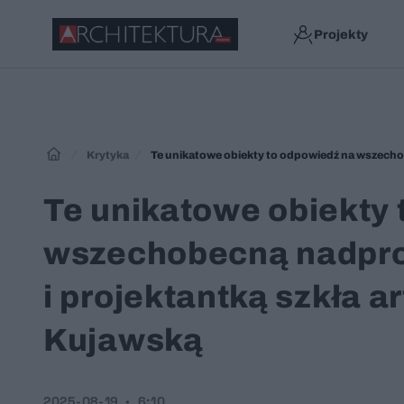
Projekty
Krytyka
Te unikatowe obiekty
wszechobecną nadprod
i projektantką szkła 
Kujawską
2025-08-19
6:10