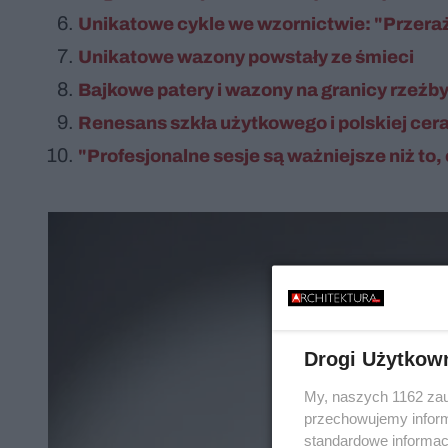
Unikatowe cykle we wzornictwie: "Przera
Unikatowe wazony powstały ze śmieci
Bajkowe patery i wazony na granicy rzeźb
Renesans szkła użytkowego i polskiej cer
"Profesjonalne sesje są ważniejsze niż to,
Drogi Użytkow
My, naszych 1162 zau
przechowujemy informa
standardowe informac