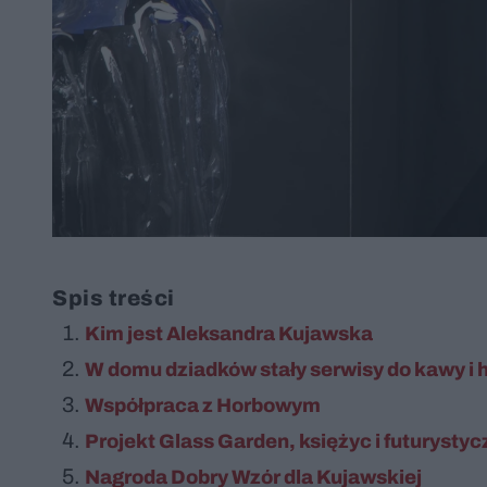
Spis treści
Kim jest Aleksandra Kujawska
W domu dziadków stały serwisy do kawy i 
Współpraca z Horbowym
Projekt Glass Garden, księżyc i futurystyc
Nagroda Dobry Wzór dla Kujawskiej