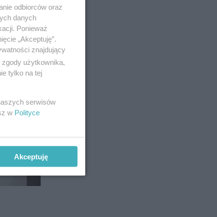
anie odbiorców oraz
nych danych
kacji. Ponieważ
ięcie „Akceptuję”.
ywatności znajdujący
ą zgody użytkownika,
 tylko na tej
 naszych serwisów
esz w
Polityce
Akceptuję