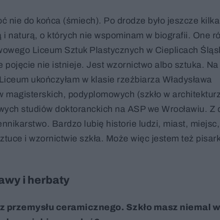
 nie do końca (śmiech). Po drodze było jeszcze kilka
i naturą, o których nie wspominam w biografii. One r
wowego Liceum Sztuk Plastycznych w Cieplicach Śląs
e pojęcie nie istnieje. Jest wzornictwo albo sztuka. Na
. Liceum ukończyłam w klasie rzeźbiarza Władysława
 magisterskich, podyplomowych (szkło w architektur
wych studiów doktoranckich na ASP we Wrocławiu. Z d
nikarstwo. Bardzo lubię historie ludzi, miast, miejsc,
ztuce i wzornictwie szkła. Może więc jestem też pisark
awy i herbaty
m z przemysłu ceramicznego. Szkło masz niemal 