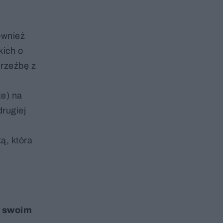
ównież
kich o
 rzeźbę z
ze) na
rugiej
ą, która
w swoim