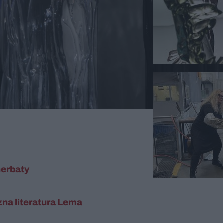
herbaty
zna literatura Lema