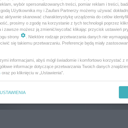
klam, wybór spersonalizowanych treści, pomiar reklam i treści, bad
 zgodą Użytkownika my i Zaufani Partnerzy możemy używać dokład
az aktywnie skanować charakterystykę urządzenia do celów identyfi
ść, prosimy o zgodę na korzystanie z tych technologii poprzez klikn
a i zawsze możesz ją zmienić/wycofać klikając przycisk ustawień pr
ogu strony
. Niektóre rodzaje przetwarzania danych nie wymagaj
iwić się takiemu przetwarzaniu. Preferencje będą miały zastosowanie
szymi informacjami, abyś mógł świadomie i komfortowo korzystać z
gółowe informacje dotyczące przetwarzania Twoich danych znajdzi
s
oraz po kliknięciu w „Ustawienia”.
USTAWIENIA