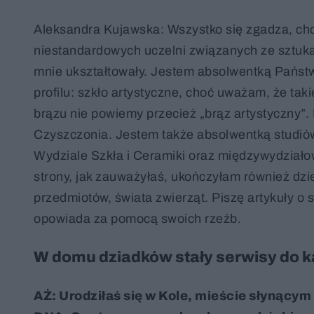
Aleksandra Kujawska: Wszystko się zgadza, choć
niestandardowych uczelni związanych ze sztuką 
mnie ukształtowały. Jestem absolwentką Państ
profilu: szkło artystyczne, choć uważam, że taki
brązu nie powiemy przecież „brąz artystyczny”
Czyszczonia. Jestem także absolwentką studiów
Wydziale Szkła i Ceramiki oraz międzywydziało
strony, jak zauważyłaś, ukończyłam również dzien
przedmiotów, świata zwierząt. Piszę artykuły o s
opowiada za pomocą swoich rzeźb.
W domu dziadków stały serwisy do k
AŻ: Urodziłaś się w Kole, mieście słynący