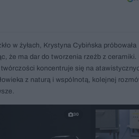
kło w żyłach, Krystyna Cybińska próbowała
dząc, że ma dar do tworzenia rzeźb z ceramiki
 twórczości koncentruje się na atawistyczny
owieka z naturą i wspólnotą, kolejnej rozm
wsze.
30