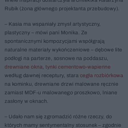
Wiele inspiracji dostarczyła architektka Katarzyna
Rubik (żona głównego projektanta przebudowy).
– Kasia ma wspaniały zmysł artystyczny,
plastyczny – mówi pani Monika. Ze
spontanicznymi kompozycjami współgrają
naturalne materiały wykończeniowe – dębowe lite
podłogi na parterze, sosnowe na poddaszu,
drewniane okna
,
tynki cementowo-wapienne
według dawnej receptury, stara
cegła rozbiórkowa
na kominku, drewniane drzwi malowane ręcznie
zamiast MDF-u malowanego proszkowo, lniane
zasłony w oknach.
– Udało nam się zgromadzić różne rzeczy, do
których mamy sentymentalny stosunek – zgodnie