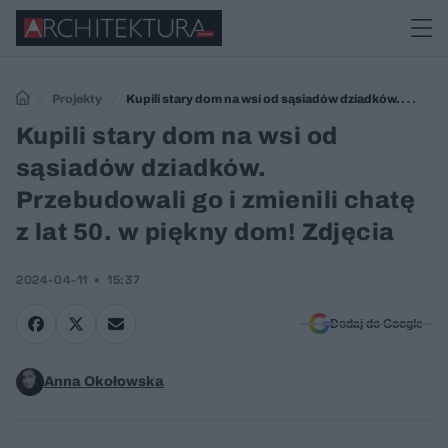
Projekty
Kupili stary dom na wsi od sąsiadów dziadków.
Przebudowali go i zmienili chatę z lat 50. w piękny dom! Zdjęcia
Kupili stary dom na wsi od
sąsiadów dziadków.
Przebudowali go i zmienili chatę
z lat 50. w piękny dom! Zdjęcia
2024-04-11
15:37
Dodaj do Google
Anna Okołowska