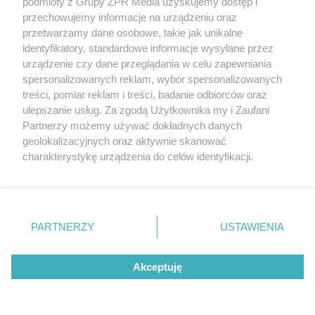
podmioty z Grupy ZPR Media uzyskujemy dostęp i
gospodyni. Tutaj przychodzi na pewno.
przechowujemy informacje na urządzeniu oraz
przetwarzamy dane osobowe, takie jak unikalne
identyfikatory, standardowe informacje wysyłane przez
urządzenie czy dane przeglądania w celu zapewniania
spersonalizowanych reklam, wybór spersonalizowanych
treści, pomiar reklam i treści, badanie odbiorców oraz
ulepszanie usług. Za zgodą Użytkownika my i Zaufani
Partnerzy możemy używać dokładnych danych
geolokalizacyjnych oraz aktywnie skanować
NAJNOWSZE
charakterystykę urządzenia do celów identyfikacji.
Ponieważ cenimy Twoją prywatność, prosimy o zgodę na
„Górska Brda”. Jak Edward Moskała wymyślił
korzystanie z tych technologii poprzez kliknięcie
schronisko dla turysty z plecakiem
„Akceptuję”. Zgoda jest dobrowolna i zawsze możesz ją
zmienić/wycofać klikając przycisk ustawień prywatności
PARTNERZY
USTAWIENIA
znajdujący się w lewym dolnym rogu strony
. Niektóre
Wyglądają ja drewno, zieleń, kamień. Systemy
rodzaje przetwarzania danych nie wymagają zgody
fasadowe, nowość firmy Budmat. "Marzymy o tym,
Akceptuję
użytkownika, ale masz prawo sprzeciwić się takiemu
żeby jednak odróżnić od sąsiadów"
przetwarzaniu. Preferencje będą miały zastosowanie tylko
na tej witrynie.
646 metrów stali i jeden błąd - "Powaliła go ludzka