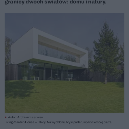
granicy dwóch światów: domu i natury.
Autor: Archiwum serwisu
Living-Garden House w Izbicy. Na wyoblonej bryle parteru oparto kostkę piętra
mieszczącego część nocną. Zacieniony fragment ogrodu pod nawisem kostki