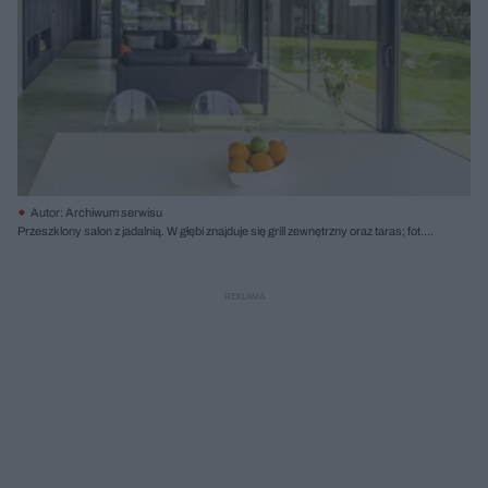
Autor: Archiwum serwisu
Przeszklony salon z jadalnią. W głębi znajduje się grill zewnętrzny oraz taras; fot.
Jakub Certowicz