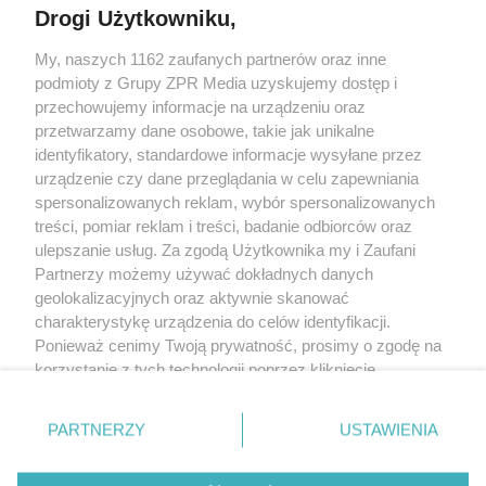
Drogi Użytkowniku,
Żaden utwór zamieszczony w serwisie nie może być powielany i
My, naszych 1162 zaufanych partnerów oraz inne
rozpowszechniany lub dalej rozpowszechniany w jakikolwiek sposób (w
podmioty z Grupy ZPR Media uzyskujemy dostęp i
tym także elektroniczny lub mechaniczny) na jakimkolwiek polu
eksploatacji w jakiejkolwiek formie, włącznie z umieszczaniem w
przechowujemy informacje na urządzeniu oraz
Internecie bez pisemnej zgody właściciela praw. Jakiekolwiek użycie lub
przetwarzamy dane osobowe, takie jak unikalne
wykorzystanie utworów w całości lub w części z naruszeniem prawa, tzn.
identyfikatory, standardowe informacje wysyłane przez
bez właściwej zgody, jest zabronione pod groźbą kary i może być ścigane
prawnie.
urządzenie czy dane przeglądania w celu zapewniania
spersonalizowanych reklam, wybór spersonalizowanych
treści, pomiar reklam i treści, badanie odbiorców oraz
ulepszanie usług. Za zgodą Użytkownika my i Zaufani
Partnerzy możemy używać dokładnych danych
geolokalizacyjnych oraz aktywnie skanować
charakterystykę urządzenia do celów identyfikacji.
O nas
Ponieważ cenimy Twoją prywatność, prosimy o zgodę na
korzystanie z tych technologii poprzez kliknięcie
Informacje prawne
„Akceptuję”. Zgoda jest dobrowolna i zawsze możesz ją
Nasze serwisy
zmienić/wycofać klikając przycisk ustawień prywatności
PARTNERZY
USTAWIENIA
znajdujący się w lewym dolnym rogu strony
. Niektóre
© 2026 Grupa ZPR Media
rodzaje przetwarzania danych nie wymagają zgody