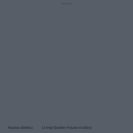
stanowi główną strefę dzienną; fot. Jakub Certowicz
Nazwa obiektu
Living-Garden House w Izbicy