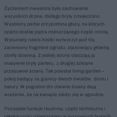
Życzeniem inwestora było zachowanie
wszystkich drzew, dlatego bryły zmiękczono.
Wyoblony parter przypomina głazy, na których
oparto kostkę piętra mieszczącego część nocną.
Wysunięty nawis kostki wytworzył pod nią
zacieniony fragment ogrodu, stanowiący główną
strefę dzienną. Z jednej strony otaczają ją
masywne bryły parteru, z drugiej szklane
przesuwne ściany. Tak powstał living-garden –
pokój będący na granicy dwóch światów: domu i
natury. W pogodne dni otwarte ściany dają
wrażenie, że na kanapie siedzi się w ogrodzie.
Pozostałe funkcje (kuchnia, część techniczna i
rekreacyjna) umieszczono w masywnych bryłach,