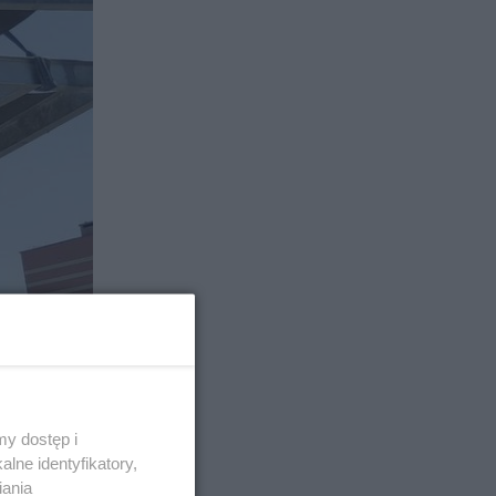
y dostęp i
lne identyfikatory,
iania