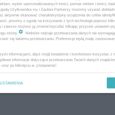
klam, wybór spersonalizowanych treści, pomiar reklam i treści, bad
 mieszkańców, położona w północnej części województw
 zgodą Użytkownika my i Zaufani Partnerzy możemy używać dokład
az aktywnie skanować charakterystykę urządzenia do celów identyfi
 a Stalowa Wolą. Mimo że geograficznie bliżej znajdu
ść, prosimy o zgodę na korzystanie z tych technologii poprzez klikn
lu, to pod względem charakteru i zagospodarowania pr
a i zawsze możesz ją zmienić/wycofać klikając przycisk ustawień pr
k przemysłowy. Zabudowa na południu Gorzyc, skupio
ogu strony
. Niektóre rodzaje przetwarzania danych nie wymagaj
iwić się takiemu przetwarzaniu. Preferencje będą miały zastosowanie
entralnego Okręgu Przemysłowego, to przede wszystk
strzeń położona w centrum osiedla jest od kilku lat
szymi informacjami, abyś mógł świadomie i komfortowo korzystać z
ny obszar służący wypoczynkowi, sportowi i rekreacji
gółowe informacje dotyczące przetwarzania Twoich danych znajdzi
s
oraz po kliknięciu w „Ustawienia”.
USTAWIENIA