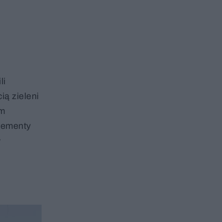
w
li
ią zieleni
ym
elementy
ł