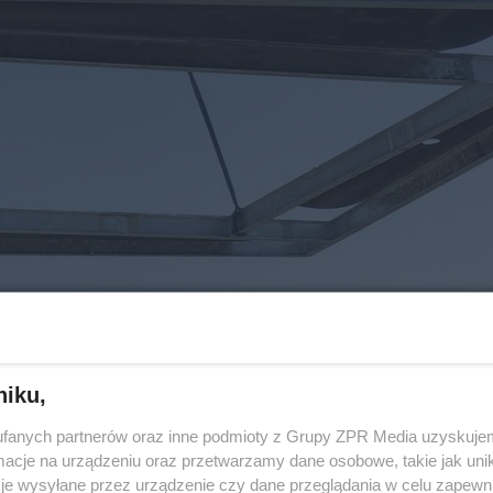
niku,
fanych partnerów oraz inne podmioty z Grupy ZPR Media uzyskujem
cje na urządzeniu oraz przetwarzamy dane osobowe, takie jak unika
je wysyłane przez urządzenie czy dane przeglądania w celu zapewn