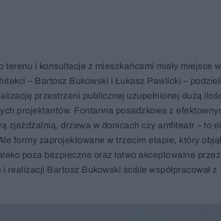
go terenu i konsultacje z mieszkańcami miały miejsce 
itekci – Bartosz Bukowski i Łukasz Pawlicki – podzieli
alizację przestrzeni publicznej uzupełnionej dużą ilośc
lnych projektantów. Fontanna posadzkowa z efektown
 zjeżdżalnią, drzewa w donicach czy amfiteatr – to 
le formy zaprojektowane w trzecim etapie, który obją
daleko poza bezpieczne oraz łatwo akceptowalne przez
i realizacji Bartosz Bukowski ściśle współpracował z