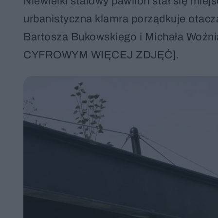
Niewielki stalowy pawilon stał się mie
urbanistyczna klamra porządkuje otacza
Bartosza Bukowskiego i Michała Woźn
CYFROWYM WIĘCEJ ZDJĘĆ].