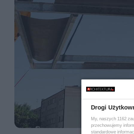
Drogi Użytkow
My, naszych 1162 zau
przechowujemy informa
standardowe informac