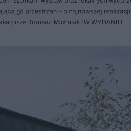
jscem spotkań, wystaw oraz lokalnych wydarz
jącą go przestrzeń – o najnowszej realizacji
iaka pisze Tomasz Michalak [W WYDANIU