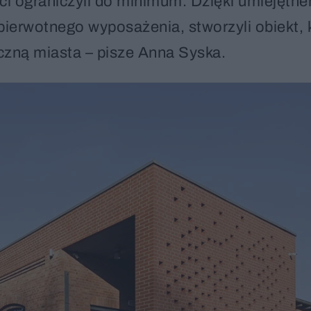
kci ograniczyli do minimum. Dzięki umiejętn
pierwotnego wyposażenia, stworzyli obiekt, 
yczną miasta – pisze Anna Syska.