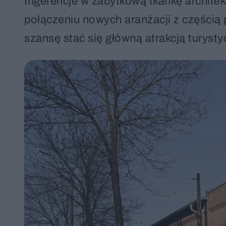
Ingerencje w zabytkową tkankę archite
połączeniu nowych aranżacji z częścią 
szansę stać się główną atrakcją turyst