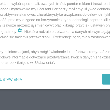
klam, wybór spersonalizowanych treści, pomiar reklam i treści, bad
 zgodą Użytkownika my i Zaufani Partnerzy możemy używać dokład
towując się do udostępnienia zwiedzającym Główne
az aktywnie skanować charakterystykę urządzenia do celów identyfi
ść, prosimy o zgodę na korzystanie z tych technologii poprzez klikn
metrowej trasy turystycznej pod centrum miasta, wyre
a i zawsze możesz ją zmienić/wycofać klikając przycisk ustawień pr
zamiarem wykorzystania go jako punktu recepcyjnego.
ogu strony
. Niektóre rodzaje przetwarzania danych nie wymagaj
danie, rozpisując przetarg jednocześnie na projekt a
iwić się takiemu przetwarzaniu. Preferencje będą miały zastosowanie
t i budowę kładki łączącej łaźnię z pozostałą części
złożona przez konsorcjum firm projektowych i wykonawc
szymi informacjami, abyś mógł świadomie i komfortowo korzystać z
gółowe informacje dotyczące przetwarzania Twoich danych znajdzi
mysłowego na czele oraz pracownią Konior Studio, k
s
oraz po kliknięciu w „Ustawienia”.
Architekci.
USTAWIENIA