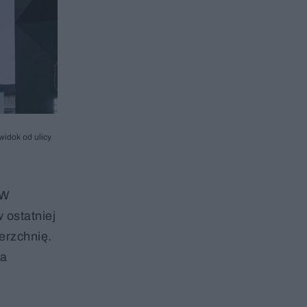
widok od ulicy
 W
 ostatniej
erzchnię.
wa