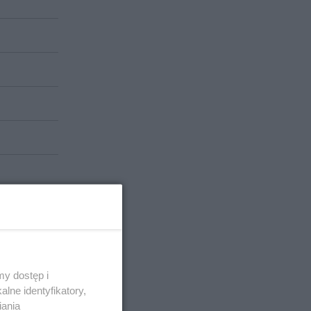
y dostęp i
lne identyfikatory,
iania