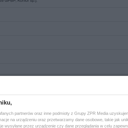
ze GPBP, Konior sp.j.
niku,
fanych partnerów oraz inne podmioty z Grupy ZPR Media uzyskujem
cje na urządzeniu oraz przetwarzamy dane osobowe, takie jak unika
je wysyłane przez urządzenie czy dane przeglądania w celu zapewn