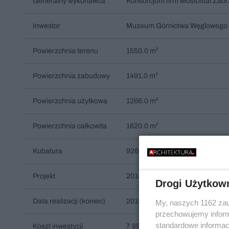
Generalny wykonawca
Konsorcjum firm Mostostal Zabr
Inwestor
Muzeum Górnictwa Węglowego
Powierzchnia terenu
1550.0 m²
Powierzchnia zabudowy
1491.0 m²
Powierzchnia użytkowa
1266.0 m²
Powierzchnia całkowita
1620.0 m²
Kubatura
9260.0 m³
Projekt
2014
Drogi Użytkow
Data realizacji (koniec)
2015
My, naszych 1162 zau
przechowujemy informa
standardowe informac
Koszt inwestycji
7 850 000 PLN netto