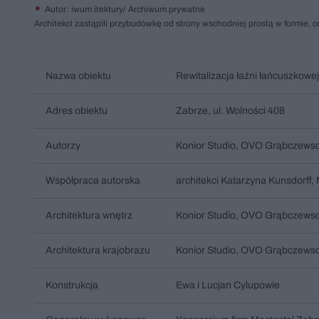
Autor: iwum itektury/ Archiwum prywatne
Architekci zastąpili przybudówkę od strony wschodniej prostą w formie, c
Nazwa obiektu
Rewitalizacja łaźni łańcuszkowe
Adres obiektu
Zabrze, ul. Wolności 408
Autorzy
Konior Studio, OVO Grąbczewscy
Współpraca autorska
architekci Katarzyna Kunsdorff,
Architektura wnętrz
Konior Studio, OVO Grąbczewsc
Architektura krajobrazu
Konior Studio, OVO Grąbczewsc
Konstrukcja
Ewa i Lucjan Cylupowie