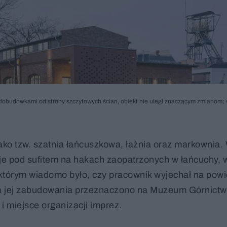
dobudówkami od strony szczytowych ścian, obiekt nie uległ znaczącym zmianom; 
ako tzw. szatnia łańcuszkowa, łaźnia oraz markownia.
 je pod sufitem na hakach zaopatrzonych w łańcuchy, w
i którym wiadomo było, czy pracownik wyjechał na powi
, a jej zabudowania przeznaczono na Muzeum Górnict
i miejsce organizacji imprez.