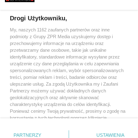
ZIELEŃ, KAMIEŃ. SYSTEMY
FASADOWE, NOWOŚĆ FIRMY
BUDMAT. "MARZYMY O TYM,
Drogi Użytkowniku,
ŻEBY JEDNAK ODRÓŻNIĆ OD
SĄSIADÓW"
Żaden utwór zamieszczony w serwisie nie może być powielany i
My, naszych 1162 zaufanych partnerów oraz inne
rozpowszechniany lub dalej rozpowszechniany w jakikolwiek sposób (w
podmioty z Grupy ZPR Media uzyskujemy dostęp i
tym także elektroniczny lub mechaniczny) na jakimkolwiek polu
eksploatacji w jakiejkolwiek formie, włącznie z umieszczaniem w
przechowujemy informacje na urządzeniu oraz
Internecie bez pisemnej zgody właściciela praw. Jakiekolwiek użycie lub
przetwarzamy dane osobowe, takie jak unikalne
wykorzystanie utworów w całości lub w części z naruszeniem prawa, tzn.
identyfikatory, standardowe informacje wysyłane przez
bez właściwej zgody, jest zabronione pod groźbą kary i może być ścigane
prawnie.
urządzenie czy dane przeglądania w celu zapewniania
spersonalizowanych reklam, wybór spersonalizowanych
treści, pomiar reklam i treści, badanie odbiorców oraz
ulepszanie usług. Za zgodą Użytkownika my i Zaufani
Partnerzy możemy używać dokładnych danych
geolokalizacyjnych oraz aktywnie skanować
charakterystykę urządzenia do celów identyfikacji.
O nas
Ponieważ cenimy Twoją prywatność, prosimy o zgodę na
korzystanie z tych technologii poprzez kliknięcie
Informacje prawne
„Akceptuję”. Zgoda jest dobrowolna i zawsze możesz ją
Nasze serwisy
zmienić/wycofać klikając przycisk ustawień prywatności
PARTNERZY
USTAWIENIA