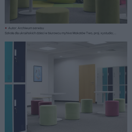
Autor: Archiwum serwisu
Szkoła dla ukraińskich dzieci w biurowcu myhive Mokotów Two, proj. xystudio;
fot. Mikołaj Kwieciński