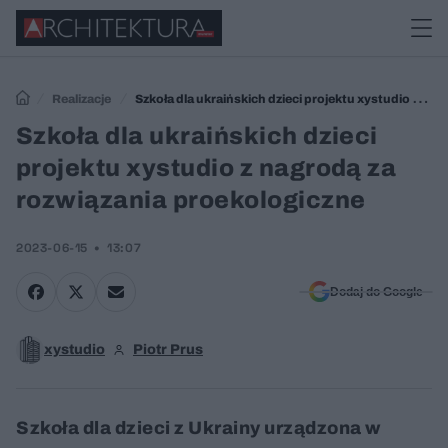
Realizacje
Szkoła dla ukraińskich dzieci projektu xystudio z
nagrodą za rozwiązania proekologiczne
Szkoła dla ukraińskich dzieci
projektu xystudio z nagrodą za
rozwiązania proekologiczne
2023-06-15
13:07
Dodaj do Google
xystudio
Piotr Prus
Szkoła dla dzieci z Ukrainy urządzona w