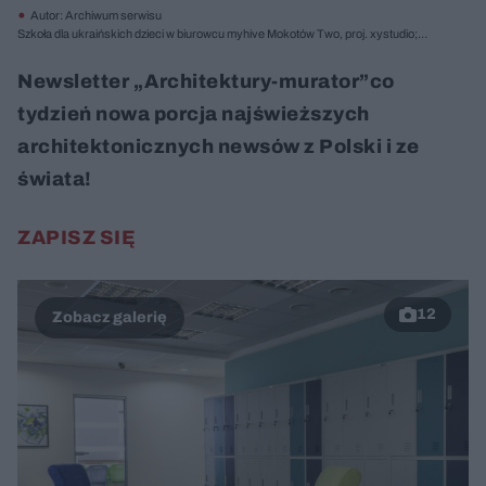
Autor: Archiwum serwisu
Szkoła dla ukraińskich dzieci w biurowcu myhive Mokotów Two, proj. xystudio;
fot. Filip Domaszczyński
Newsletter „Architektury-murator”co
tydzień nowa porcja najświeższych
architektonicznych newsów z Polski i ze
świata!
ZAPISZ SIĘ
12