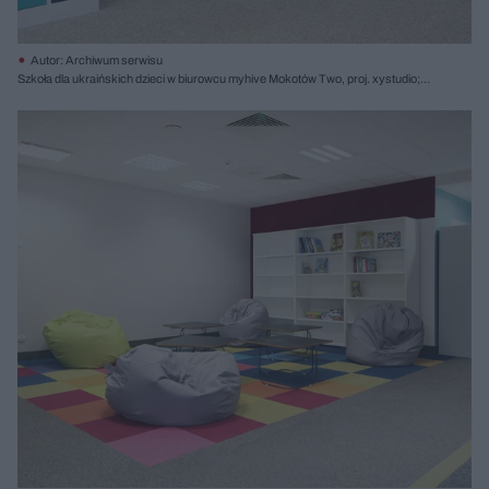
Autor: Archiwum serwisu
Szkoła dla ukraińskich dzieci w biurowcu myhive Mokotów Two, proj. xystudio;
fot. Filip Domaszczyński