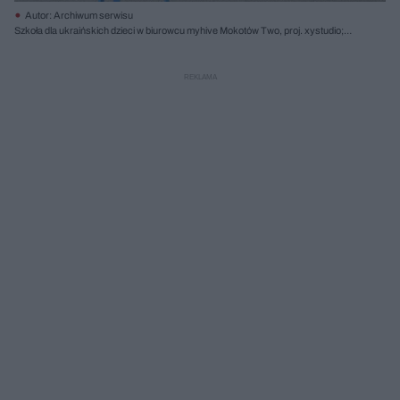
Autor: Archiwum serwisu
Szkoła dla ukraińskich dzieci w biurowcu myhive Mokotów Two, proj. xystudio;
fot. Mikołaj Kwieciński