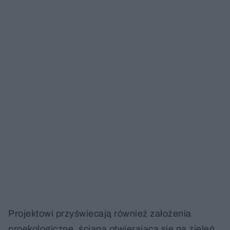
Projektowi przyświecają również założenia
proekologiczne, ściana otwierająca się na zieleń