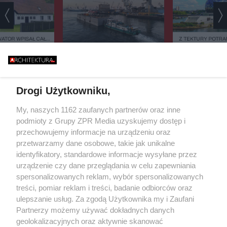
ATOR WPISAŁ CAŁĄ
Z TEKTURY POTRAF
EJESTRU ZABYTKÓW.
NAWET KATEDRĘ.
CY 42 DOMÓW BOJĄ
EKOLOG Z PRZYP
BETONOWY DRUK 3D NA
IĘ PARALIŻU
ARCHITEKT SUP
BAŁTYKU. TA BUDOWA NIE
ESTYCYJNEGO
ŚWIĘTUJE URODZIN
BAN: "BYŁEM ROZ
ZASYPIA ANI NA MINUTĘ
MOIM ZAWOD
Drogi Użytkowniku,
Żaden utwór zamieszczony w serwisie nie może być powielany i
My, naszych 1162 zaufanych partnerów oraz inne
rozpowszechniany lub dalej rozpowszechniany w jakikolwiek sposób (w
podmioty z Grupy ZPR Media uzyskujemy dostęp i
tym także elektroniczny lub mechaniczny) na jakimkolwiek polu
eksploatacji w jakiejkolwiek formie, włącznie z umieszczaniem w
przechowujemy informacje na urządzeniu oraz
Internecie bez pisemnej zgody właściciela praw. Jakiekolwiek użycie lub
przetwarzamy dane osobowe, takie jak unikalne
wykorzystanie utworów w całości lub w części z naruszeniem prawa, tzn.
identyfikatory, standardowe informacje wysyłane przez
bez właściwej zgody, jest zabronione pod groźbą kary i może być ścigane
prawnie.
urządzenie czy dane przeglądania w celu zapewniania
spersonalizowanych reklam, wybór spersonalizowanych
treści, pomiar reklam i treści, badanie odbiorców oraz
ulepszanie usług. Za zgodą Użytkownika my i Zaufani
Partnerzy możemy używać dokładnych danych
geolokalizacyjnych oraz aktywnie skanować