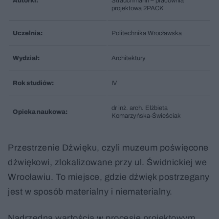
Autorki:
Strauchmann – pracownia
projektowa 2PACK
Uczelnia:
Politechnika Wrocławska
Wydział:
Architektury
Rok studiów:
IV
dr inż. arch. Elżbieta
Opieka naukowa:
Komarzyńska-Świeściak
Przestrzenie Dźwięku, czyli muzeum poświęcone
dźwiękowi, zlokalizowane przy ul. Świdnickiej we
Wrocławiu. To miejsce, gdzie dźwięk postrzegany
jest w sposób materialny i niematerialny.
Nadrzędną wartością w procesie projektowym