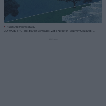
Autor: Archiwum serwisu
CO-WATERING, proj. Marcin Bombalicki, Zofia Kurczych, Maurycy Olszewski i
Monika Wegierek, WA PW, opieka naukowa: prof. Ewy Kuryłowicz; Travel grant
Schindler Global Award 2019