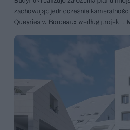
Budynek realizuje założenia planu mie
zachowując jednocześnie kameralność i
Queyries w Bordeaux według projektu 