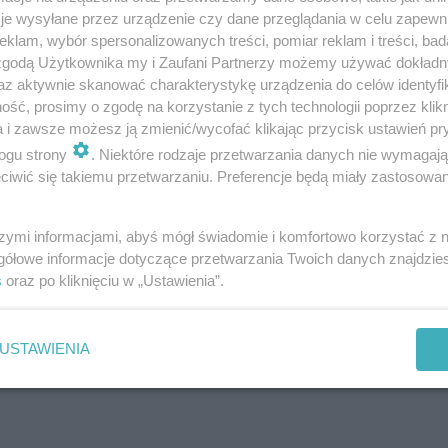
 programem: 3200 domów, 25 tys. m² powierzchni han
je wysyłane przez urządzenie czy dane przeglądania w celu zapewn
ci publicznej, takich jak budynek uniwersytetu, archiw
klam, wybór spersonalizowanych treści, pomiar reklam i treści, bad
 zgodą Użytkownika my i Zaufani Partnerzy możemy używać dokład
y sportowe. Teren w pobliżu rzeki leży w niewielkiej odl
az aktywnie skanować charakterystykę urządzenia do celów identyfi
 listę UNESCO i jest obecnie zabudowany przez maga
ść, prosimy o zgodę na korzystanie z tych technologii poprzez klikn
a i zawsze możesz ją zmienić/wycofać klikając przycisk ustawień pr
wiedź na pytanie, jak stworzyć tętniącą życiem dzieln
ogu strony
. Niektóre rodzaje przetwarzania danych nie wymagaj
jącego założenia nowoczesnego europejskiego miasta:
iwić się takiemu przetwarzaniu. Preferencje będą miały zastosowanie
 również, gęsto zaludnionego i przyjaznego dla środo
szymi informacjami, abyś mógł świadomie i komfortowo korzystać z
gółowe informacje dotyczące przetwarzania Twoich danych znajdzi
s
oraz po kliknięciu w „Ustawienia”.
USTAWIENIA