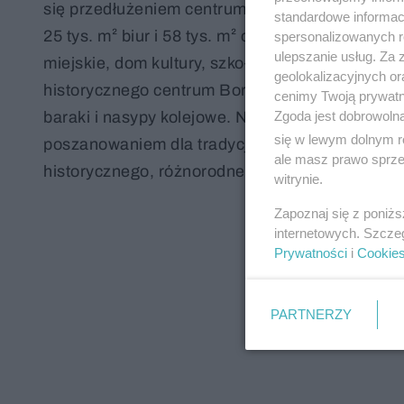
się przedłużeniem centrum miasta z mieszanym
standardowe informac
25 tys. m² biur i 58 tys. m² obiektów użytecznoś
spersonalizowanych re
ulepszanie usług. Za
miejskie, dom kultury, szkoły, świetlice i obiekt
geolokalizacyjnych or
historycznego centrum Bordeaux wpisanego na
cenimy Twoją prywatno
Zgoda jest dobrowoln
baraki i nasypy kolejowe. Należało znaleźć odpo
się w lewym dolnym r
poszanowaniem dla tradycji, ale także spełnia
ale masz prawo sprzec
historycznego, różnorodnego i kameralnego, ale
witrynie.
Zapoznaj się z poniż
internetowych. Szcze
Prywatności
i
Cookie
PARTNERZY