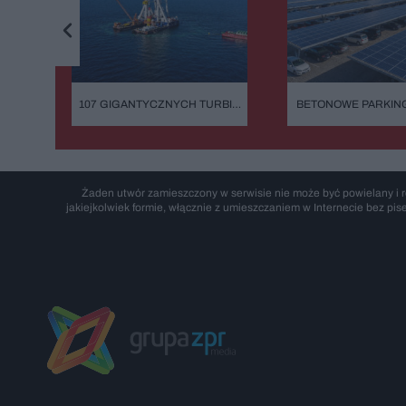
107 GIGANTYCZNYCH TURBIN
BETONOWE PARKIN
I ATOM TUŻ OBOK. OGROMNA
MIEĆ FOTOWOLTAICZ
INWESTYCJA NA MORZU
PRZEPISY WESZŁY 
Żaden utwór zamieszczony w serwisie nie może być powielany i r
jakiejkolwiek formie, włącznie z umieszczaniem w Internecie bez pis