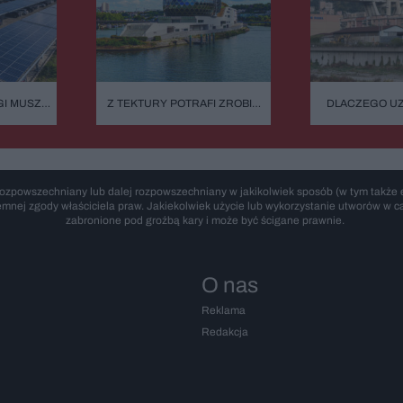
GI MUSZĄ
Z TEKTURY POTRAFI ZROBIĆ
DLACZEGO U
NE WIATY.
NAWET KATEDRĘ. SKROMNY
NIEZNISZCZ
W ŻYCIE
EKOLOG Z PRZYPADKU I
MORANDIE
ARCHITEKT SUPERSTAR
PODCZAS
ŚWIĘTUJE URODZINY.
SHIGERU BAN: "BYŁEM
ROZCZAROWANY MOIM
ozpowszechniany lub dalej rozpowszechniany w jakikolwiek sposób (w tym także e
ZAWODEM"
emnej zgody właściciela praw. Jakiekolwiek użycie lub wykorzystanie utworów w cał
zabronione pod groźbą kary i może być ścigane prawnie.
O nas
Reklama
Redakcja