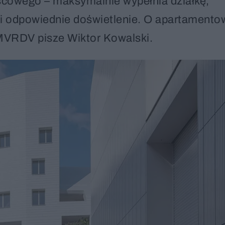
jscowego – maksymalnie wypełnia działkę,
 odpowiednie doświetlenie. O apartamentow
MVRDV pisze Wiktor Kowalski.