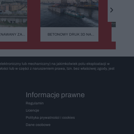
ZNAWANY ZA
BETONOWY DRUK 3D NA
PODPIS
ALNY MOST
BAŁTYKU. TA BUDOWA NIE
PROJEKT 
GO RUNĄŁ
ZASYPIA ANI NA MINUTĘ
CZYL
 BURZY?
ARCHITEKT
W
lektroniczny lub mechaniczny) na jakimkolwiek polu eksploatacji w
ości lub w części z naruszeniem prawa, tzn. bez właściwej zgody, jest
Informacje prawne
Regulamin
Licencje
Polityka prywatności i cookies
Dane osobowe