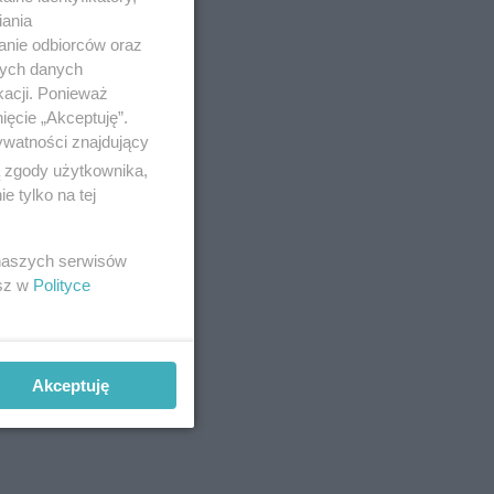
dlowej,
iania
um
anie odbiorców oraz
nych danych
egłości od
kacji. Ponieważ
zyny,
ięcie „Akceptuję”.
ywatności znajdujący
icę z
ą zgody użytkownika,
 tylko na tej
wiska.
 naszych serwisów
esz w
Polityce
Akceptuję