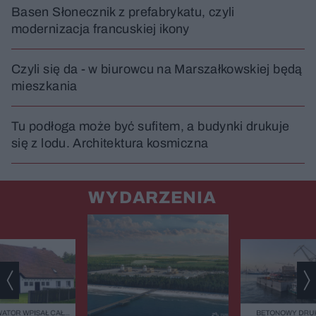
Basen Słonecznik z prefabrykatu, czyli
modernizacja francuskiej ikony
Czyli się da - w biurowcu na Marszałkowskiej będą
mieszkania
Tu podłoga może być sufitem, a budynki drukuje
się z lodu. Architektura kosmiczna
WYDARZENIA
ATOR WPISAŁ CAŁĄ
BETONOWY DRUK