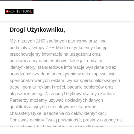
EJESTRU ZABYTKÓW.
BAŁTYKU. TA BUD
CY 42 DOMÓW BOJĄ
ZASYPIA ANI NA
TAK ZACZYNA SIĘ BUDOWA
IĘ PARALIŻU
STULECIA. NA POMORZU
ESTYCYJNEGO
POWSTANIE SERCE POLSKIEGO
ATOMU
Drogi Użytkowniku,
Żaden utwór zamieszczony w serwisie nie może być powielany i
My, naszych 1160 zaufanych partnerów oraz inne
rozpowszechniany lub dalej rozpowszechniany w jakikolwiek sposób (w
podmioty z Grupy ZPR Media uzyskujemy dostęp i
tym także elektroniczny lub mechaniczny) na jakimkolwiek polu
eksploatacji w jakiejkolwiek formie, włącznie z umieszczaniem w
przechowujemy informacje na urządzeniu oraz
Internecie bez pisemnej zgody właściciela praw. Jakiekolwiek użycie lub
przetwarzamy dane osobowe, takie jak unikalne
wykorzystanie utworów w całości lub w części z naruszeniem prawa, tzn.
identyfikatory, standardowe informacje wysyłane przez
bez właściwej zgody, jest zabronione pod groźbą kary i może być ścigane
prawnie.
urządzenie czy dane przeglądania w celu zapewniania
spersonalizowanych reklam, wybór spersonalizowanych
treści, pomiar reklam i treści, badanie odbiorców oraz
ulepszanie usług. Za zgodą Użytkownika my i Zaufani
Partnerzy możemy używać dokładnych danych
geolokalizacyjnych oraz aktywnie skanować
charakterystykę urządzenia do celów identyfikacji.
O nas
Ponieważ cenimy Twoją prywatność, prosimy o zgodę na
korzystanie z tych technologii poprzez kliknięcie
Informacje prawne
„Akceptuję”. Zgoda jest dobrowolna i zawsze możesz ją