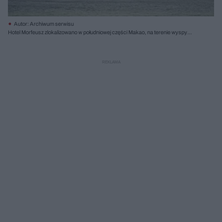
Autor: Archiwum serwisu
Hotel Morfeusz zlokalizowano w południowej części Makao, na terenie wyspy
Cotai, nowo powstałego obszaru, który w wyniku osuszania połączył wyspy
Coloane i Taipa, wchodzące również w skład Makao; Fot. Ivan Dupont