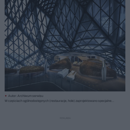
Autor: Archiwum serwisu
W częściach ogólnodostępnych (restauracje, hole) zaprojektowano specjalne
parawany tworzące półprywatne przestrzenie; Fot. Virgile Simon Bertrand