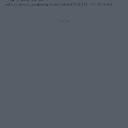
Jedno z przebić rozciągające się na wysokości od 112 do 123 m; Fot. Zaha Hadid
Architects