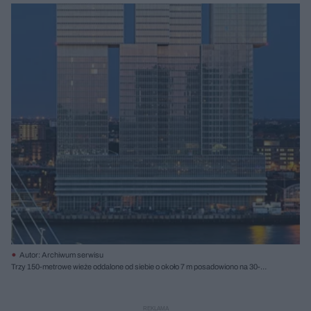
Autor: Archiwum serwisu
Trzy 150-metrowe wieże oddalone od siebie o około 7 m posadowiono na 30-
metrowym podium; fot. Ossip van Duivenbode / De Rotterdam