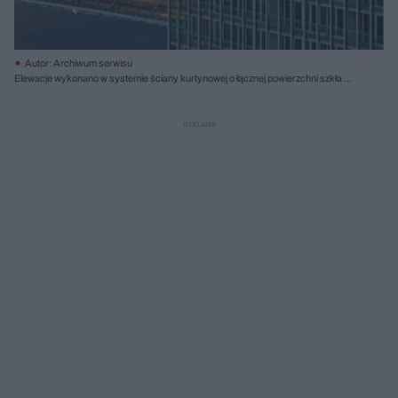
Autor: Archiwum serwisu
Elewacje wykonano w systemie ściany kurtynowej o łącznej powierzchni szkła 50
000 m2; fot. Ossip van Duivenbode / De Rotterdam