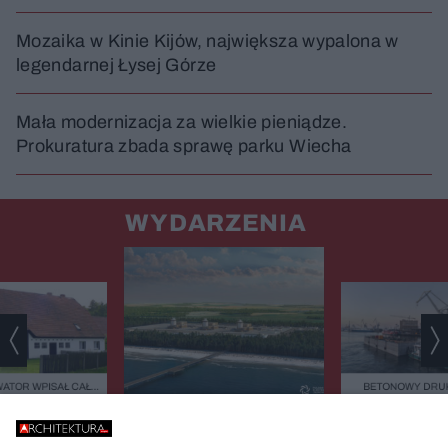
Mozaika w Kinie Kijów, największa wypalona w
legendarnej Łysej Górze
Mała modernizacja za wielkie pieniądze.
Prokuratura zbada sprawę parku Wiecha
WYDARZENIA
ATOR WPISAŁ CAŁĄ
BETONOWY DRUK
EJESTRU ZABYTKÓW.
BAŁTYKU. TA BUD
CY 42 DOMÓW BOJĄ
ZASYPIA ANI NA
TAK ZACZYNA SIĘ BUDOWA
IĘ PARALIŻU
STULECIA. NA POMORZU
ESTYCYJNEGO