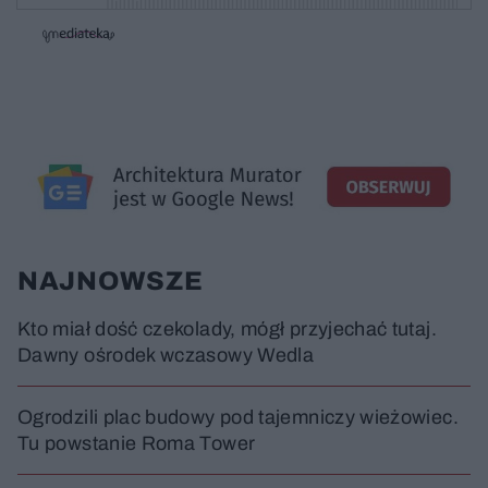
w
w
o
i
i
s
ń
ń
t
1
1
0
0
a
s
s
ł
d
d
y
o
o
c
t
p
u
r
z
ł
z
a
u
o
s
d
u
Â
NAJNOWSZE
Kto miał dość czekolady, mógł przyjechać tutaj.
Dawny ośrodek wczasowy Wedla
Ogrodzili plac budowy pod tajemniczy wieżowiec.
Tu powstanie Roma Tower