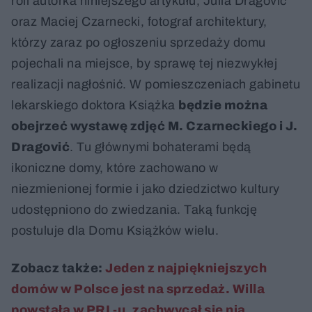
roli autorka niniejszego artykułu, Julia Dragović
oraz Maciej Czarnecki, fotograf architektury,
którzy zaraz po ogłoszeniu sprzedaży domu
pojechali na miejsce, by sprawę tej niezwykłej
realizacji nagłośnić. W pomieszczeniach gabinetu
lekarskiego doktora Książka
będzie można
obejrzeć wystawę zdjęć M. Czarneckiego i J.
Dragović
. Tu głównymi bohaterami będą
ikoniczne domy, które zachowano w
niezmienionej formie i jako dziedzictwo kultury
udostępniono do zwiedzania. Taką funkcję
postuluje dla Domu Książków wielu.
Zobacz także:
Jeden z najpiękniejszych
domów w Polsce jest na sprzedaż. Willa
powstała w PRL-u, zachwycał się nią