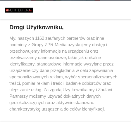
ISZCZALNY MOST
BŁĄD - "POWALIŁA 
GO RUNĄŁ PODCZAS
GŁUPOTA
WYGLĄDAJĄ JA DREWNO,
BURZY?
ZIELEŃ, KAMIEŃ. SYSTEMY
FASADOWE, NOWOŚĆ FIRMY
BUDMAT. "MARZYMY O TYM,
Drogi Użytkowniku,
ŻEBY JEDNAK ODRÓŻNIĆ OD
SĄSIADÓW"
Żaden utwór zamieszczony w serwisie nie może być powielany i
My, naszych 1162 zaufanych partnerów oraz inne
rozpowszechniany lub dalej rozpowszechniany w jakikolwiek sposób
podmioty z Grupy ZPR Media uzyskujemy dostęp i
(w tym także elektroniczny lub mechaniczny) na jakimkolwiek polu
przechowujemy informacje na urządzeniu oraz
eksploatacji w jakiejkolwiek formie, włącznie z umieszczaniem w
Internecie bez pisemnej zgody właściciela praw. Jakiekolwiek użycie
przetwarzamy dane osobowe, takie jak unikalne
lub wykorzystanie utworów w całości lub w części z naruszeniem
identyfikatory, standardowe informacje wysyłane przez
prawa, tzn. bez właściwej zgody, jest zabronione pod groźbą kary i
urządzenie czy dane przeglądania w celu zapewniania
może być ścigane prawnie.
spersonalizowanych reklam, wybór spersonalizowanych
treści, pomiar reklam i treści, badanie odbiorców oraz
ulepszanie usług. Za zgodą Użytkownika my i Zaufani
Partnerzy możemy używać dokładnych danych
geolokalizacyjnych oraz aktywnie skanować
charakterystykę urządzenia do celów identyfikacji.
O nas
Ponieważ cenimy Twoją prywatność, prosimy o zgodę na
korzystanie z tych technologii poprzez kliknięcie
Informacje prawne
„Akceptuję”. Zgoda jest dobrowolna i zawsze możesz ją