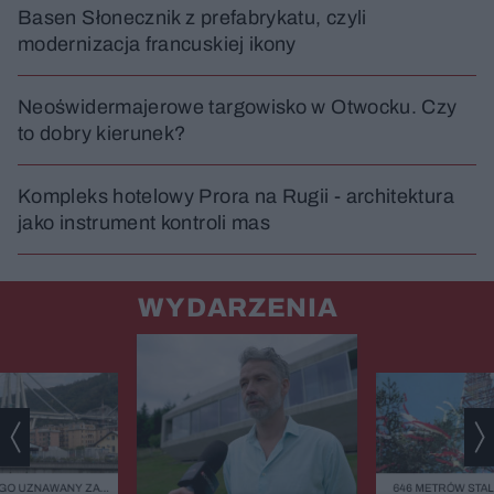
Basen Słonecznik z prefabrykatu, czyli
modernizacja francuskiej ikony
Neoświdermajerowe targowisko w Otwocku. Czy
to dobry kierunek?
Kompleks hotelowy Prora na Rugii - architektura
jako instrument kontroli mas
WYDARZENIA
GO UZNAWANY ZA
646 METRÓW STALI