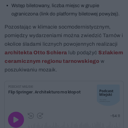
Wstęp biletowany, liczba miejsc w grupie
ograniczona (link do platformy biletowej powyżej).
Pozostając w klimacie socmodernistycznym,
pomiędzy wydarzeniami można zwiedzić Tarnów i
okolice śladami licznych powojennych realizacji
architekta Otto Schiera
lub podążyć
Szlakiem
ceramicznym regionu tarnowskiego
w
poszukiwaniu mozaik.
PODCAST MIEJSKI
Flip Springer. Architektura ma kłopot
G
P
P
P
-
54:11
r
r
r
o
a
z
z
j
z
e
e