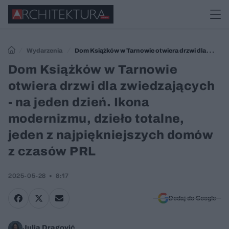
Wydarzenia
Dom Książków w Tarnowie otwiera drzwi dla
zwiedzających - na jeden dzień. Ikona modernizmu, dzieło totalne,
Dom Książków w Tarnowie
jeden z najpiękniejszych domów z czasów PRL
otwiera drzwi dla zwiedzających
- na jeden dzień. Ikona
modernizmu, dzieło totalne,
jeden z najpiękniejszych domów
z czasów PRL
2025-05-28
8:17
Dodaj do Google
Julia Dragović