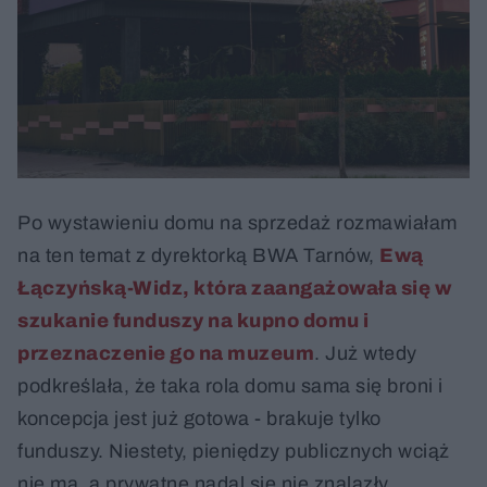
Po wystawieniu domu na sprzedaż rozmawiałam
na ten temat z dyrektorką BWA Tarnów,
Ewą
Łączyńską-Widz, która zaangażowała się w
szukanie funduszy na kupno domu i
przeznaczenie go na muzeum
. Już wtedy
podkreślała, że taka rola domu sama się broni i
koncepcja jest już gotowa - brakuje tylko
funduszy. Niestety, pieniędzy publicznych wciąż
nie ma, a prywatne nadal się nie znalazły.