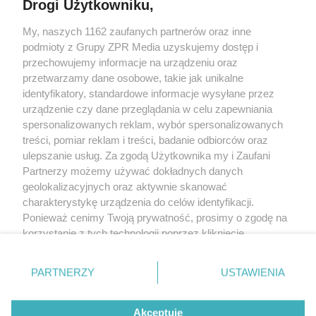
Drogi Użytkowniku,
ŻEBY JEDNAK ODRÓŻNIĆ OD
SĄSIADÓW"
Żaden utwór zamieszczony w serwisie nie może być powielany i
My, naszych 1162 zaufanych partnerów oraz inne
rozpowszechniany lub dalej rozpowszechniany w jakikolwiek sposób (w
podmioty z Grupy ZPR Media uzyskujemy dostęp i
tym także elektroniczny lub mechaniczny) na jakimkolwiek polu
eksploatacji w jakiejkolwiek formie, włącznie z umieszczaniem w
przechowujemy informacje na urządzeniu oraz
Internecie bez pisemnej zgody właściciela praw. Jakiekolwiek użycie lub
przetwarzamy dane osobowe, takie jak unikalne
wykorzystanie utworów w całości lub w części z naruszeniem prawa, tzn.
identyfikatory, standardowe informacje wysyłane przez
bez właściwej zgody, jest zabronione pod groźbą kary i może być ścigane
prawnie.
urządzenie czy dane przeglądania w celu zapewniania
spersonalizowanych reklam, wybór spersonalizowanych
treści, pomiar reklam i treści, badanie odbiorców oraz
ulepszanie usług. Za zgodą Użytkownika my i Zaufani
Partnerzy możemy używać dokładnych danych
geolokalizacyjnych oraz aktywnie skanować
charakterystykę urządzenia do celów identyfikacji.
O nas
Ponieważ cenimy Twoją prywatność, prosimy o zgodę na
korzystanie z tych technologii poprzez kliknięcie
Informacje prawne
„Akceptuję”. Zgoda jest dobrowolna i zawsze możesz ją
Nasze serwisy
zmienić/wycofać klikając przycisk ustawień prywatności
PARTNERZY
USTAWIENIA
znajdujący się w lewym dolnym rogu strony
. Niektóre
© 2026 Grupa ZPR Media
rodzaje przetwarzania danych nie wymagają zgody
Akceptuję
użytkownika, ale masz prawo sprzeciwić się takiemu