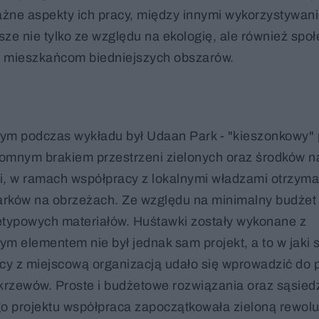
ważne aspekty ich pracy, między innymi wykorzystywan
sze nie tylko ze względu na ekologię, ale również społ
 mieszkańcom biedniejszych obszarów.
m podczas wykładu był Udaan Park - "kieszonkowy" 
gromnym brakiem przestrzeni zielonych oraz środków n
nci, w ramach współpracy z lokalnymi władzami otrzyma
rków na obrzeżach. Ze względu na minimalny budżet 
etypowych materiałów. Huśtawki zostały wykonane z
m elementem nie był jednak sam projekt, a to w jaki
y z miejscową organizacją udało się wprowadzić do 
i krzewów. Proste i budżetowe rozwiązania oraz sąsied
go projektu współpraca zapoczątkowała zieloną rewolu