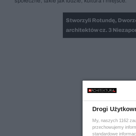
społeczne, takie jak ludzie, kultura i miejsce.
Stworzyli Rotundę, Dworz
architektów cz. 3 Niezapo
Drogi Użytkow
My, naszych 1162 zau
przechowujemy informa
standardowe informac