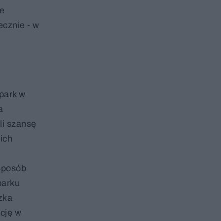
ie
ecznie - w
park w
a
li szansę
ich
 sposób
parku
zka
cję w