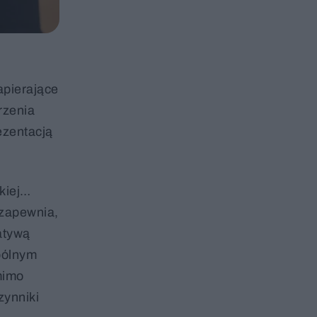
apierające
rzenia
ezentacją
lkiej…
 zapewnia,
jatywą
spólnym
mimo
zynniki