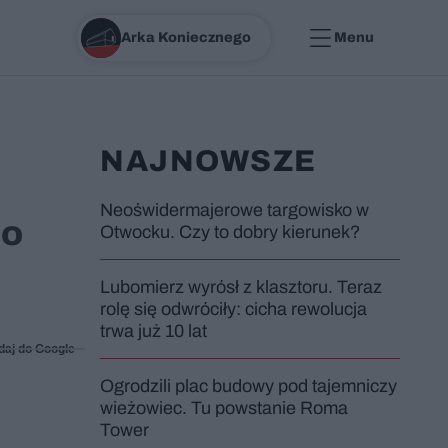
Arka Koniecznego
Menu
NAJNOWSZE
Neoświdermajerowe targowisko w
io
Otwocku. Czy to dobry kierunek?
Lubomierz wyrósł z klasztoru. Teraz
rolę się odwróciły: cicha rewolucja
trwa już 10 lat
daj do Google
Ogrodzili plac budowy pod tajemniczy
wieżowiec. Tu powstanie Roma
Tower