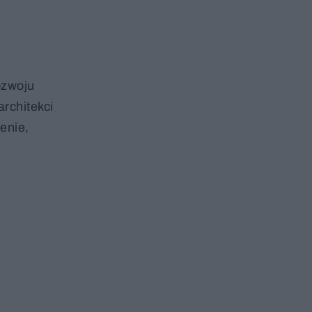
ozwoju
architekci
enie,