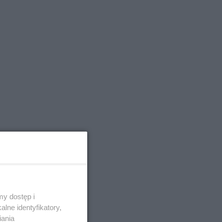
y dostęp i
lne identyfikatory,
iania