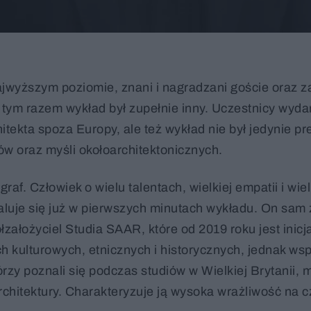
najwyższym poziomie, znani i nagradzani goście oraz z
 tym razem wykład był zupełnie inny. Uczestnicy wyda
itekta spoza Europy, ale też wykład nie był jedynie pr
ów oraz myśli okołoarchitektonicznych.
graf. Człowiek o wielu talentach, wielkiej empatii i wie
luje się już w pierwszych minutach wykładu. On sam
łzałożyciel Studia SAAR, które od 2019 roku jest inic
h kulturowych, etnicznych i historycznych, jednak w
rzy poznali się podczas studiów w Wielkiej Brytanii, 
rchitektury. Charakteryzuje ją wysoka wrażliwość na c