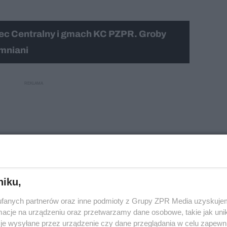
ec Centralny i gmach KC PZPR. Groby
mniani
niku,
fanych partnerów oraz inne podmioty z Grupy ZPR Media uzyskujem
cje na urządzeniu oraz przetwarzamy dane osobowe, takie jak unika
je wysyłane przez urządzenie czy dane przeglądania w celu zapewn