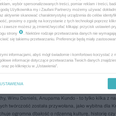
klam, wybór spersonalizowanych treści, pomiar reklam i treści, bad
 zjednoczyć"
 zgodą Użytkownika my i Zaufani Partnerzy możemy używać dokład
az aktywnie skanować charakterystykę urządzenia do celów identyfi
ść, prosimy o zgodę na korzystanie z tych technologii poprzez klikn
łuchaczy w podróż po współczesnych problemach Kraj
a i zawsze możesz ją zmienić/wycofać klikając przycisk ustawień pr
czyszczenia, zmiany klimatyczne, błędy kolonializmu 
ogu strony
. Niektóre rodzaje przetwarzania danych nie wymagaj
dnia - to tylko kilka wątków, które przewijają się p
iwić się takiemu przetwarzaniu. Preferencje będą miały zastosowanie
otywuje go ogromny smutek, wynikający z faktu, że pa
ulturze, teraz upadają. Podkreśla również, jak ważną ro
szymi informacjami, abyś mógł świadomie i komfortowo korzystać z
gółowe informacje dotyczące przetwarzania Twoich danych znajdzi
za wprowadzanie "narracji empatycznej". To oni mają p
s
oraz po kliknięciu w „Ustawienia”.
ych miast i dobrych budynków, i powinni z tego przywi
jako ludzkość - zjednoczyć się w poczuciu odpowiedzia
USTAWIENIA
 klucz do osiągnięcia globalnego sukcesu humanitarneg
hy, Winu Daniels, Anupama Kundo - to tylko kilka z n
órych twórczość została przywołana, jako wybitna dla K
uje ogromna dbałość o rdzenną kulturę, historię czy 