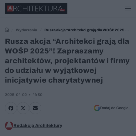
Wydarzenia
Rusza akcja “Architekci grają dla WOŚP 2025”!
Zapraszamy architektów, projektantów i firmy do udziału w wyjątkowej
Rusza akcja “Architekci grają dla
inicjatywie charytatywnej
WOŚP 2025”! Zapraszamy
architektów, projektantów i firmy
do udziału w wyjątkowej
inicjatywie charytatywnej
2025-01-02
11:30
Dodaj do Google
Redakcja Architektury