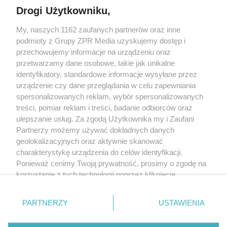
Drogi Użytkowniku,
Żaden utwór zamieszczony w serwisie nie może być powielany i
My, naszych 1162 zaufanych partnerów oraz inne
rozpowszechniany lub dalej rozpowszechniany w jakikolwiek sposób (w
podmioty z Grupy ZPR Media uzyskujemy dostęp i
tym także elektroniczny lub mechaniczny) na jakimkolwiek polu
eksploatacji w jakiejkolwiek formie, włącznie z umieszczaniem w
przechowujemy informacje na urządzeniu oraz
Internecie bez pisemnej zgody właściciela praw. Jakiekolwiek użycie lub
przetwarzamy dane osobowe, takie jak unikalne
wykorzystanie utworów w całości lub w części z naruszeniem prawa, tzn.
identyfikatory, standardowe informacje wysyłane przez
bez właściwej zgody, jest zabronione pod groźbą kary i może być ścigane
prawnie.
urządzenie czy dane przeglądania w celu zapewniania
spersonalizowanych reklam, wybór spersonalizowanych
treści, pomiar reklam i treści, badanie odbiorców oraz
ulepszanie usług. Za zgodą Użytkownika my i Zaufani
Partnerzy możemy używać dokładnych danych
geolokalizacyjnych oraz aktywnie skanować
charakterystykę urządzenia do celów identyfikacji.
O nas
Ponieważ cenimy Twoją prywatność, prosimy o zgodę na
korzystanie z tych technologii poprzez kliknięcie
Informacje prawne
„Akceptuję”. Zgoda jest dobrowolna i zawsze możesz ją
Nasze serwisy
zmienić/wycofać klikając przycisk ustawień prywatności
PARTNERZY
USTAWIENIA
znajdujący się w lewym dolnym rogu strony
. Niektóre
© 2026 Grupa ZPR Media
rodzaje przetwarzania danych nie wymagają zgody