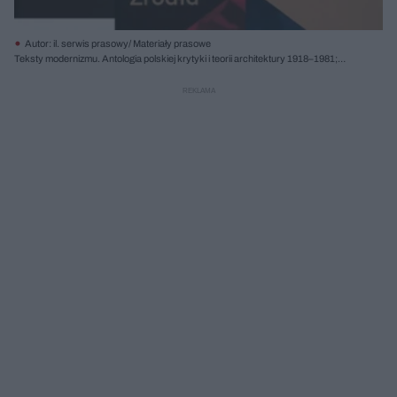
Autor: il. serwis prasowy/ Materiały prasowe
Teksty modernizmu. Antologia polskiej krytyki i teorii architektury 1918–1981;
tom 1: Źródła, tom 2: Eseje, red. Dorota Jędruch, Marta Karpińska, Dorota
Leśniak-Rychlak, Instytut Architektury 2018