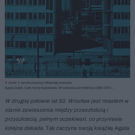
Autor: il. serwis prasowy/ Materiały prasowe
Agata Gabiś, Całe morze budowania. Wrocławska architektura 1956-1970,
Muzeum Architektury we Wrocławiu 2019
W drugiej połowie lat 50. Wrocław jest miastem w
stanie zawieszenia między przeszłością
i
przyszłością, pełnym oczekiwań, co przyniesie
kolejna dekada.
Tak zaczyna swoją książkę Agata