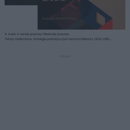
Autor: il. serwis prasowy/ Materiały prasowe
Teksty modernizmu. Antologia polskiej krytyki i teorii architektury 1918–1981;
tom 1: Źródła, tom 2: Eseje, red. Dorota Jędruch, Marta Karpińska, Dorota
Leśniak-Rychlak, Instytut Architektury 2018