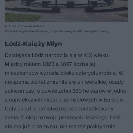
Autor: archiwum serwisu
Przebudowa placu Wybickiego, projekt fontanny i rzeźb: Sławoj Ostrowski,
inwestor: Zarząd Dróg i Zieleni w Gdańsku, realizacja: 2000-2002, 2015; Rzeźby
bohaterów książek Güntera Grassa – Oskara Matzeratha i Tulli Pokriefke – oraz
Łódź-Księży Młyn
jego samego stanęły w połowie drogi pomiędzy ul. Lelewela 13 a budynkiem
dzisiejszego II LO, czyli pomiędzy domem Grassa i jego pierwszą szkołą. Fot.
Dzisiejsza Łódź narodziła się w XIX wieku.
Marcin Czechowicz
Między rokiem 1823 a 1897 liczba jej
mieszkańców wzrosła blisko czterystukrotnie. W
niespełna sto lat zmieniła się z niewielkiej osady
sukienniczej o powierzchni 163 hektarów w jedno
z największych miast przemysłowych w Europie.
Cały układ urbanistyczny podporządkowany
został funkcji rozwoju przemysłu lekkiego. Dziś
nie ma już przemysłu, nie ma też praktycznie