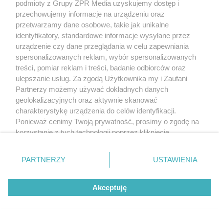
podmioty z Grupy ZPR Media uzyskujemy dostęp i
miejskiego”.
przechowujemy informacje na urządzeniu oraz
przetwarzamy dane osobowe, takie jak unikalne
identyfikatory, standardowe informacje wysyłane przez
W 1996 roku podjęto projekt inwestycyjny pod
urządzenie czy dane przeglądania w celu zapewniania
nazwą Rewitalizacja Zabytkowego Kompleksu
spersonalizowanych reklam, wybór spersonalizowanych
Fabryczno - Mieszkalnego Księzy Młyn. W
treści, pomiar reklam i treści, badanie odbiorców oraz
ulepszanie usług. Za zgodą Użytkownika my i Zaufani
ramach tego programu zmodernizowano jeden
Partnerzy możemy używać dokładnych danych
budynek. Od lat 90. kolejne działki sprzedawane
geolokalizacyjnych oraz aktywnie skanować
są pod prywatne inwestycje. Tak powstały lofty U
charakterystykę urządzenia do celów identyfikacji.
Ponieważ cenimy Twoją prywatność, prosimy o zgodę na
Scheiblera, biurowce Textorial Park i Armada
korzystanie z tych technologii poprzez kliknięcie
Business Park. Natomiast z inicjatywy miasta
„Akceptuję”. Zgoda jest dobrowolna i zawsze możesz ją
narodziło się centrum artystyczne Art_Inkubator,
zmienić/wycofać klikając przycisk ustawień prywatności
PARTNERZY
USTAWIENIA
znajdujący się w lewym dolnym rogu strony
. Niektóre
zrewitalizowano dawne przyfabryczne osiedle,
rodzaje przetwarzania danych nie wymagają zgody
tzw. famuły Księży Młyn, oraz park Źródliska.
Akceptuję
użytkownika, ale masz prawo sprzeciwić się takiemu
Planowane są dalsze komercyjne inwestycje. W
przetwarzaniu. Preferencje będą miały zastosowanie tylko
na tej witrynie.
budynkach starej elektrowni i bielnika na działce