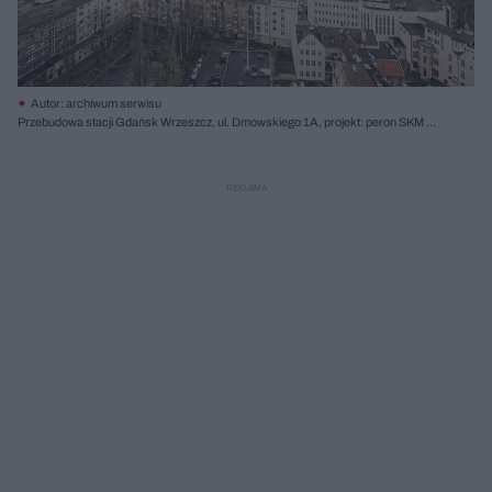
Autor: archiwum serwisu
Przebudowa stacji Gdańsk Wrzeszcz, ul. Dmowskiego 1A, projekt: peron SKM od
strony centrum handlowego Metropolia i kładka na peron SKM – ARCHDECO,
pozostałe perony i przebudowa przejść podziemnych – BPBK S.A., inwestor:
PKP Szybka Kolej Miejska w Trójmieście sp. z o.o., PKP PLK S.A., Pomorska
Kolej Metropolitalna, Centrum Hevelius sp. z o.o. SKA, realizacja: 2012-2016. Fot.
Marcin Czechowicz