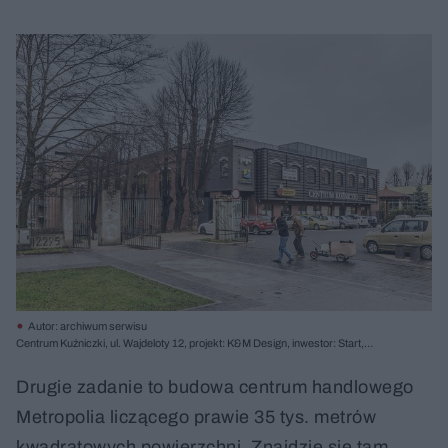
Autor: archiwum serwisu
Centrum Kuźniczki, ul. Wajdeloty 12, projekt: K&M Design, inwestor: Start,
Inwestycje B. Jakobschy i Wspólnicy, realizacja: 2012-2015; Centrum usługowo-
sportowe Kuźniczki powstało w wyniku przebudowy i rozbudowy powojennego
Drugie zadanie to budowa centrum handlowego
obiektu pod nazwą Start. Fot. Marcin Czechowicz
Metropolia liczącego prawie 35 tys. metrów
kwadratowych powierzchni. Znajdzie się tam