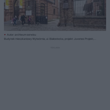
Autor: archiwum serwisu
Budynek mieszkaniowy Wytwórnia, ul. Białostocka, projekt: Juvenes Projekt,
inwestor: BBI Development, Liebrecht & Wood, realizacja: 2015; Na terenie
dawnej fabryki wódek Koneser powstaje zespół biurowo-mieszkalny. Obiekty
zabytkowe uzupełniane są nowymi. Dotychczas na apartamenty zaadaptowano
tu m.in. historyczny budynek Mennicy, a w zabytkowej Kordegardzie działa
założony przez firmę Google Campus Warsaw. Fot. Marcin Czechowicz