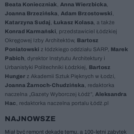
Beata Konieczniak
,
Anna Wierzbicka
,
Joanna Brzezińska
,
Adam Brzostowski
,
Katarzyna Sudaj
,
Łukasz Kolasa
, a także
Konrad Karmański
, przedstawiciel Łódzkiej
Okręgowej Izby Architektów,
Bartosz
Poniatowski
z łódzkiego oddziału SARP,
Marek
Pabich
, dyrektor Instytutu Architektury i
Urbanistyki Politechniki Łódzkiej,
Bartosz
Hunger
z Akademii Sztuk Pięknych w Łodzi,
Joanna Żarnoch-Chudzińska
, redaktorka
naczelna „Gazety Wyborczej Łódź”,
Aleksandra
Hac
, redaktorka naczelna portalu Łódź.pl
NAJNOWSZE
Miał być remont dekadę temu, a 100-letni zabytek