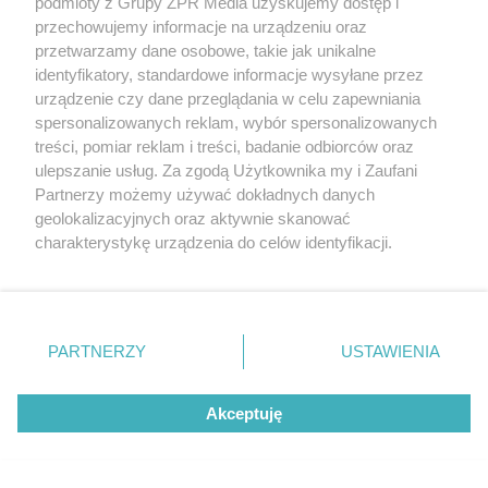
podmioty z Grupy ZPR Media uzyskujemy dostęp i
przechowujemy informacje na urządzeniu oraz
przetwarzamy dane osobowe, takie jak unikalne
identyfikatory, standardowe informacje wysyłane przez
urządzenie czy dane przeglądania w celu zapewniania
spersonalizowanych reklam, wybór spersonalizowanych
treści, pomiar reklam i treści, badanie odbiorców oraz
ulepszanie usług. Za zgodą Użytkownika my i Zaufani
WEJDŹ NA STRONĘ
Partnerzy możemy używać dokładnych danych
geolokalizacyjnych oraz aktywnie skanować
charakterystykę urządzenia do celów identyfikacji.
NAJNOWSZE
Ponieważ cenimy Twoją prywatność, prosimy o zgodę na
korzystanie z tych technologii poprzez kliknięcie
Kto miał dość czekolady, mógł przyjechać tutaj.
„Akceptuję”. Zgoda jest dobrowolna i zawsze możesz ją
Dawny ośrodek wczasowy Wedla
zmienić/wycofać klikając przycisk ustawień prywatności
PARTNERZY
USTAWIENIA
znajdujący się w lewym dolnym rogu strony
. Niektóre
rodzaje przetwarzania danych nie wymagają zgody
Ogrodzili plac budowy pod tajemniczy wieżowiec.
Akceptuję
użytkownika, ale masz prawo sprzeciwić się takiemu
Tu powstanie Roma Tower
przetwarzaniu. Preferencje będą miały zastosowanie tylko
na tej witrynie.
Basen Słonecznik z prefabrykatu, czyli