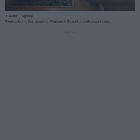
Autor: IFAgroup
Wnętrze Domu Zosi, projektu IFAgroup w Gdańsku, z betonową ścianą,
drewnianymi schodami i ceglanym sufitem. Na pierwszym planie niebieski fotel,
sofa w zygzaki i zielony dywan, ukazujące ciekawe rozwiązania wnętrzarskie, o
których przeczytasz na Architektura Murator Plus.