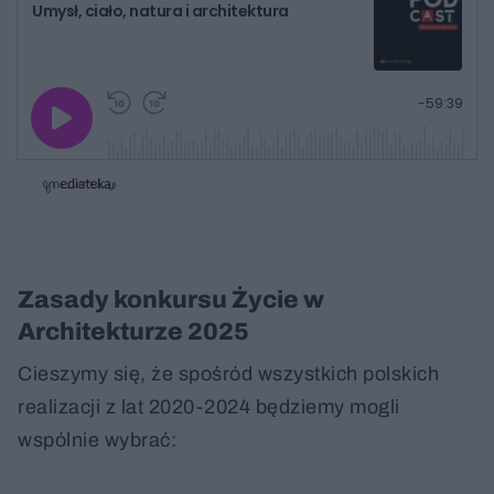
Umysł, ciało, natura i architektura
G
P
P
P
-
59:39
r
r
r
o
a
z
z
j
z
e
e
w
w
o
i
i
s
ń
ń
t
1
1
0
0
a
s
s
ł
d
d
y
o
o
c
t
p
Zasady konkursu Życie w
u
r
z
ł
z
a
Architekturze 2025
u
o
s
d
u
Â
Cieszymy się, że spośród wszystkich polskich
realizacji z lat 2020-2024 będziemy mogli
wspólnie wybrać: