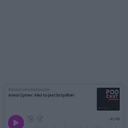
PODCAST ARCHITEKTONICZNY
Anna Cymer: Ależ to jest brzydkie!
G
P
P
P
-
42:46
r
r
r
o
a
z
z