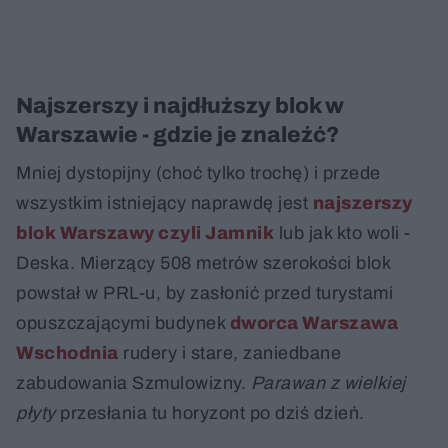
Najszerszy i najdłuższy blok w
Warszawie - gdzie je znaleźć?
Mniej dystopijny (choć tylko trochę) i przede
wszystkim istniejący naprawdę jest
najszerszy
blok Warszawy czyli Jamnik
lub jak kto woli -
Deska. Mierzący 508 metrów szerokości blok
powstał w PRL-u, by zasłonić przed turystami
opuszczającymi budynek
dworca Warszawa
Wschodnia
rudery i stare, zaniedbane
zabudowania Szmulowizny.
Parawan z wielkiej
płyty
przesłania tu horyzont po dziś dzień.