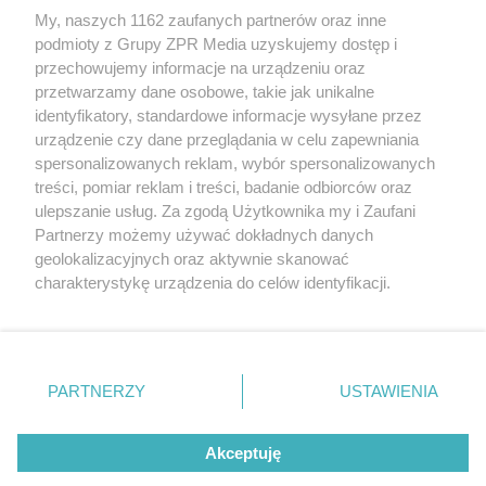
Żaden utwór zamieszczony w serwisie nie może być powielany i
My, naszych 1162 zaufanych partnerów oraz inne
rozpowszechniany lub dalej rozpowszechniany w jakikolwiek sposób
podmioty z Grupy ZPR Media uzyskujemy dostęp i
(w tym także elektroniczny lub mechaniczny) na jakimkolwiek polu
przechowujemy informacje na urządzeniu oraz
eksploatacji w jakiejkolwiek formie, włącznie z umieszczaniem w
Internecie bez pisemnej zgody właściciela praw. Jakiekolwiek użycie
przetwarzamy dane osobowe, takie jak unikalne
lub wykorzystanie utworów w całości lub w części z naruszeniem
identyfikatory, standardowe informacje wysyłane przez
prawa, tzn. bez właściwej zgody, jest zabronione pod groźbą kary i
urządzenie czy dane przeglądania w celu zapewniania
może być ścigane prawnie.
spersonalizowanych reklam, wybór spersonalizowanych
treści, pomiar reklam i treści, badanie odbiorców oraz
ulepszanie usług. Za zgodą Użytkownika my i Zaufani
Partnerzy możemy używać dokładnych danych
geolokalizacyjnych oraz aktywnie skanować
charakterystykę urządzenia do celów identyfikacji.
O nas
Ponieważ cenimy Twoją prywatność, prosimy o zgodę na
korzystanie z tych technologii poprzez kliknięcie
Informacje prawne
„Akceptuję”. Zgoda jest dobrowolna i zawsze możesz ją
zmienić/wycofać klikając przycisk ustawień prywatności
Nasze serwisy
PARTNERZY
USTAWIENIA
znajdujący się w lewym dolnym rogu strony
. Niektóre
© 2026 Grupa ZPR Media
rodzaje przetwarzania danych nie wymagają zgody
Akceptuję
użytkownika, ale masz prawo sprzeciwić się takiemu
przetwarzaniu. Preferencje będą miały zastosowanie tylko