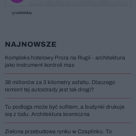
j
z
e
e
w
w
o
i
i
s
ń
ń
t
1
1
0
0
a
s
s
ł
d
d
y
o
o
c
t
p
NAJNOWSZE
u
r
z
ł
z
a
u
o
s
d
Kompleks hotelowy Prora na Rugii - architektura
u
Â
jako instrument kontroli mas
36 milionów za 3 kilometry asfaltu. Dlaczego
remont tej autostrady jest tak drogi?
Tu podłoga może być sufitem, a budynki drukuje
się z lodu. Architektura kosmiczna
Zielona przebudowa rynku w Czaplinku. To