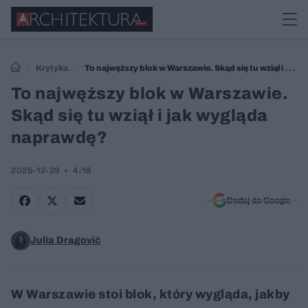
Krytyka
To najwęższy blok w Warszawie. Skąd się tu wziął i jak
wygląda naprawdę?
To najwęższy blok w Warszawie.
Skąd się tu wziął i jak wygląda
naprawdę?
2025-12-29
4:18
Dodaj do Google
Julia Dragović
W Warszawie stoi blok, który wygląda, jakby