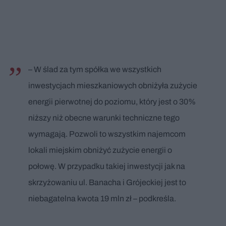
– W ślad za tym spółka we wszystkich
inwestycjach mieszkaniowych obniżyła zużycie
energii pierwotnej do poziomu, który jest o 30%
niższy niż obecne warunki techniczne tego
wymagają. Pozwoli to wszystkim najemcom
lokali miejskim obniżyć zużycie energii o
połowę. W przypadku takiej inwestycji jak na
skrzyżowaniu ul. Banacha i Grójeckiej jest to
niebagatelna kwota 19 mln zł – podkreśla.