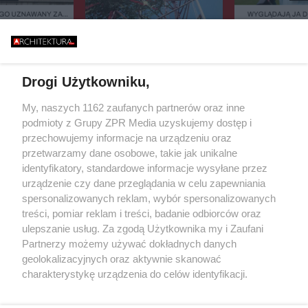
GO UZNAWANY ZA
WYGLĄDAJĄ JA 
ISZCZALNY MOST
ZIELEŃ, KAMIEŃ.
GO RUNĄŁ PODCZAS
FASADOWE, NOWO
646 METRÓW STALI I JEDEN
BURZY?
BUDMAT. "MARZYM
BŁĄD - "POWALIŁA GO LUDZKA
ŻEBY JEDNAK ODR
SĄSIADÓW
GŁUPOTA"
Drogi Użytkowniku,
Żaden utwór zamieszczony w serwisie nie może być powielany i
My, naszych 1162 zaufanych partnerów oraz inne
rozpowszechniany lub dalej rozpowszechniany w jakikolwiek sposób
podmioty z Grupy ZPR Media uzyskujemy dostęp i
(w tym także elektroniczny lub mechaniczny) na jakimkolwiek polu
przechowujemy informacje na urządzeniu oraz
eksploatacji w jakiejkolwiek formie, włącznie z umieszczaniem w
Internecie bez pisemnej zgody właściciela praw. Jakiekolwiek użycie
przetwarzamy dane osobowe, takie jak unikalne
lub wykorzystanie utworów w całości lub w części z naruszeniem
identyfikatory, standardowe informacje wysyłane przez
prawa, tzn. bez właściwej zgody, jest zabronione pod groźbą kary i
urządzenie czy dane przeglądania w celu zapewniania
może być ścigane prawnie.
spersonalizowanych reklam, wybór spersonalizowanych
treści, pomiar reklam i treści, badanie odbiorców oraz
ulepszanie usług. Za zgodą Użytkownika my i Zaufani
Partnerzy możemy używać dokładnych danych
geolokalizacyjnych oraz aktywnie skanować
charakterystykę urządzenia do celów identyfikacji.
O nas
Ponieważ cenimy Twoją prywatność, prosimy o zgodę na
korzystanie z tych technologii poprzez kliknięcie