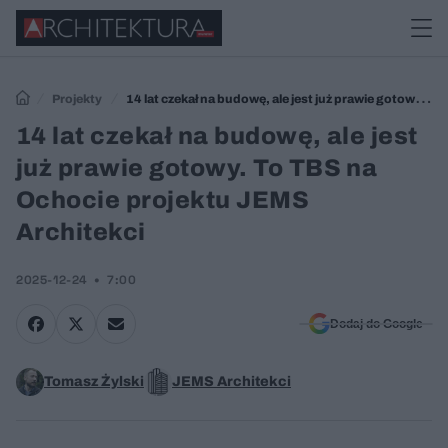
Projekty
14 lat czekał na budowę, ale jest już prawie gotowy. To
TBS na Ochocie projektu JEMS Architekci
14 lat czekał na budowę, ale jest
już prawie gotowy. To TBS na
Ochocie projektu JEMS
Architekci
2025-12-24
7:00
Dodaj do Google
Tomasz Żylski
JEMS Architekci