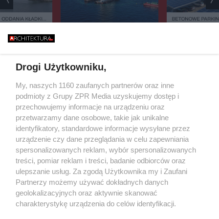
 ODDANIA KŁADKI
BETONOWE PARKIN
ÓW PRZESUNIĘTY.
MIEĆ FOTOWOLTAICZ
Y JĄ OTWORZĄ?
PRZEPISY WESZŁY
107 GIGANTYCZNYCH TURBIN I
ATOM TUŻ OBOK. OGROMNA
INWESTYCJA NA MORZU
Drogi Użytkowniku,
Żaden utwór zamieszczony w serwisie nie może być powielany i
My, naszych 1160 zaufanych partnerów oraz inne
rozpowszechniany lub dalej rozpowszechniany w jakikolwiek sposób
podmioty z Grupy ZPR Media uzyskujemy dostęp i
(w tym także elektroniczny lub mechaniczny) na jakimkolwiek polu
przechowujemy informacje na urządzeniu oraz
eksploatacji w jakiejkolwiek formie, włącznie z umieszczaniem w
Internecie bez pisemnej zgody właściciela praw. Jakiekolwiek użycie
przetwarzamy dane osobowe, takie jak unikalne
lub wykorzystanie utworów w całości lub w części z naruszeniem
identyfikatory, standardowe informacje wysyłane przez
prawa, tzn. bez właściwej zgody, jest zabronione pod groźbą kary i
urządzenie czy dane przeglądania w celu zapewniania
może być ścigane prawnie.
spersonalizowanych reklam, wybór spersonalizowanych
treści, pomiar reklam i treści, badanie odbiorców oraz
ulepszanie usług. Za zgodą Użytkownika my i Zaufani
Partnerzy możemy używać dokładnych danych
geolokalizacyjnych oraz aktywnie skanować
charakterystykę urządzenia do celów identyfikacji.
O nas
Ponieważ cenimy Twoją prywatność, prosimy o zgodę na