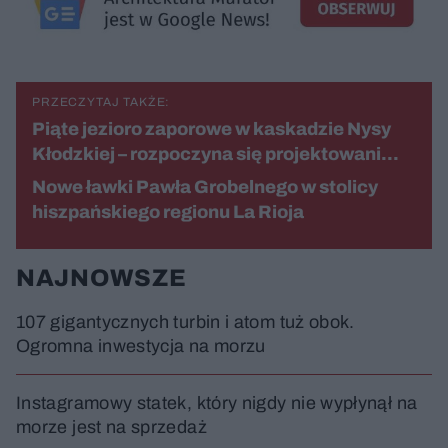
s
d
u
Â
PRZECZYTAJ TAKŻE:
Piąte jezioro zaporowe w kaskadzie Nysy
Kłodzkiej – rozpoczyna się projektowani…
Nowe ławki Pawła Grobelnego w stolicy
hiszpańskiego regionu La Rioja
NAJNOWSZE
107 gigantycznych turbin i atom tuż obok.
Ogromna inwestycja na morzu
Instagramowy statek, który nigdy nie wypłynął na
morze jest na sprzedaż