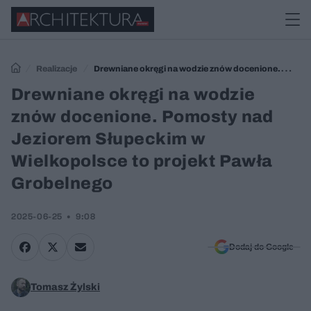
Realizacje
Drewniane okręgi na wodzie znów docenione.
Pomosty nad Jeziorem Słupeckim w Wielkopolsce to projekt Pawła
Drewniane okręgi na wodzie
Grobelnego
znów docenione. Pomosty nad
Jeziorem Słupeckim w
Wielkopolsce to projekt Pawła
Grobelnego
2025-06-25
9:08
Dodaj do Google
Tomasz Żylski