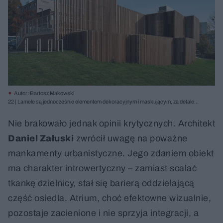
Autor: Bartosz Makowski
22 | Lamele są jednocześnie elementem dekoracyjnym i maskującym, za detalem
kryją się przeszklenia, pomieszczenia zapleczowe i techniczne
Nie brakowało jednak opinii krytycznych. Architekt
Daniel Załuski
zwrócił uwagę na poważne
mankamenty urbanistyczne. Jego zdaniem obiekt
ma charakter introwertyczny – zamiast scalać
tkankę dzielnicy, stał się barierą oddzielającą
część osiedla. Atrium, choć efektowne wizualnie,
pozostaje zacienione i nie sprzyja integracji, a