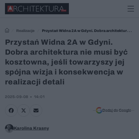
Realizacje
Przystań Widna 2A w Gdyni. Dobra architektura nie
musi być kosztowna, jeśli towarzyszy jej spójna wizja i konsekwencja w
Przystań Widna 2A w Gdyni.
realizacji detali
Dobra architektura nie musi być
kosztowna, jeśli towarzyszy jej
spójna wizja i konsekwencja w
realizacji detali
2025-09-08
14:01
Dodaj do Google
Karolina Krasny