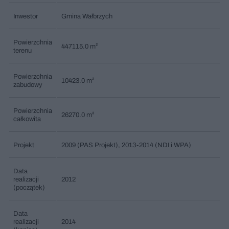
Inwestor
Gmina Wałbrzych
Powierzchnia
447115.0 m²
terenu
Powierzchnia
10423.0 m²
zabudowy
Powierzchnia
26270.0 m²
całkowita
Projekt
2009 (PAS Projekt), 2013-2014 (NDI i WPA)
Data
realizacji
2012
(początek)
Data
realizacji
2014