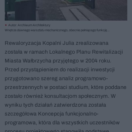
Autor: Archiwum Architektury
Wnętrze dawnego warsztatu mechanicznego, obecnie pełniącego funkcję
wystawienniczą. Wnętrze budynku wypełnione jest różnego rodzaju maszynami i
narzędziami, które są dokładnie opisane na wolno stojących panelach
Rewaloryzacja Kopalni Julia zrealizowana
informacyjnych. Fot. Marcin Czechowicz
została w ramach Lokalnego Planu Rewitalizacji
Miasta Wałbrzycha przyjętego w 2004 roku.
Przed przystąpieniem do realizacji inwestycji
przygotowano szereg analiz programowo-
przestrzennych w postaci studium, które poddane
zostało również konsultacjom społecznym. W
wyniku tych działań zatwierdzona została
szczegółowa Koncepcja funkcjonalno-
programowa, która dla wszystkich uczestników
procesu projektowego stanowiła podstawę