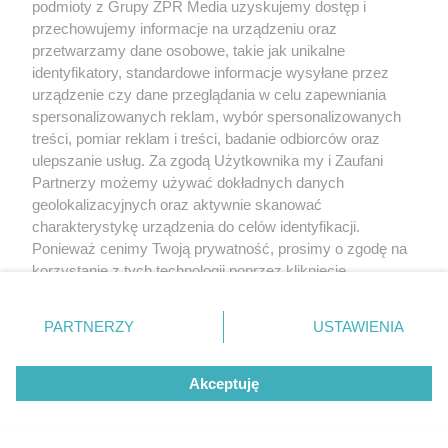
podmioty z Grupy ZPR Media uzyskujemy dostęp i
przechowujemy informacje na urządzeniu oraz
przetwarzamy dane osobowe, takie jak unikalne
identyfikatory, standardowe informacje wysyłane przez
urządzenie czy dane przeglądania w celu zapewniania
spersonalizowanych reklam, wybór spersonalizowanych
treści, pomiar reklam i treści, badanie odbiorców oraz
ulepszanie usług. Za zgodą Użytkownika my i Zaufani
NAJNOWSZE
Partnerzy możemy używać dokładnych danych
geolokalizacyjnych oraz aktywnie skanować
Miał być remont dekadę temu, a 100-letni zabytek
charakterystykę urządzenia do celów identyfikacji.
Ponieważ cenimy Twoją prywatność, prosimy o zgodę na
w Białymstoku wciąż niszczeje
korzystanie z tych technologii poprzez kliknięcie
„Akceptuję”. Zgoda jest dobrowolna i zawsze możesz ją
„Górska Brda”. Jak Edward Moskała wymyślił
zmienić/wycofać klikając przycisk ustawień prywatności
PARTNERZY
USTAWIENIA
schronisko dla turysty z plecakiem
znajdujący się w lewym dolnym rogu strony
. Niektóre
rodzaje przetwarzania danych nie wymagają zgody
Akceptuję
użytkownika, ale masz prawo sprzeciwić się takiemu
Kto miał dość czekolady, mógł przyjechać tutaj.
przetwarzaniu. Preferencje będą miały zastosowanie tylko
Dawny ośrodek wczasowy Wedla
na tej witrynie.