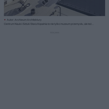
Autor: Archiwum Architektury
Centrum Nauki i Sztuki Stara Kopalnia to nie tylko muzeum przemysłu, ale też
siedziba Wałbrzyskiego Ośrodka Kultury, Zespołu Pieśni i Tańca Wałbrzych,
Centrum Ceramiki Unikatowej, Centrum Wystaw Czasowych, kilku organizacji
pozarządowych, restauracji, kawiarni oraz niedużego hotelu. W planach są
kolejne: Muzeum Przyszłości, Muzeum Węgla i Górnictwa oraz Muzeum Geologii.
Fot. Marcin Czechowicz