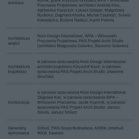
Romik, grafik Krzysztof Grzybacz WPA – Wilisowski
autorska
Pracownia Projektowa: architekci Andrzej Kloc,
Agnieszka Kasprzyk, Łukasz Szleper, Małgorzata
Rydlicka, Dagmara Kloska, Michał Czasnojć, Sylwia
Kołowiecka, Bożena Radacz, Kamil Polonis
Nizio Design International, WPA – Wilisowski
Architektura
Pracownia Projektowa, PAS Projekt Archi Studio
wnętrz
(architekci Małgorzata Golenko, Sławomir Golenko)
w zakresie opracowania Nizio Design International:
Architektura
architekt krajobrazu Krzysztof Kass; w zakresie
krajobrazu
opracowania PAS Projekt Archi Studio: Sławomir
Grochala
w zakresie opracowania Nizio Design International:
Zbigniew Koc, w zakresie opracowania WPA –
Konstrukcja
Wilisowski Pracownia: Jacek Kramnik, w zakresie
opracowania PAS Projekt Archi Studio: Janusz
Sikora, Janusz Stolarz
Generalny
Sirbud, TWS Grupa Budowlana, AKBiK, Interbud,
wykonawca
WKB, Sawrem