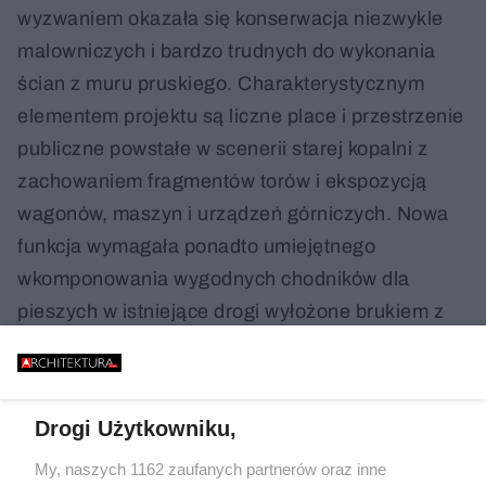
wyzwaniem okazała się konserwacja niezwykle
malowniczych i bardzo trudnych do wykonania
ścian z muru pruskiego. Charakterystycznym
elementem projektu są liczne place i przestrzenie
publiczne powstałe w scenerii starej kopalni z
zachowaniem fragmentów torów i ekspozycją
wagonów, maszyn i urządzeń górniczych. Nowa
funkcja wymagała ponadto umiejętnego
wkomponowania wygodnych chodników dla
pieszych w istniejące drogi wyłożone brukiem z
kocich łbów.
Małgorzata Golenko
Drogi Użytkowniku,
My, naszych 1162 zaufanych partnerów oraz inne
24