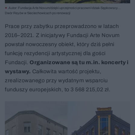
Autor: Fundacja Arte Novum/dzięki uprzejmości pracowni Idziak-Sępkowscy
Architekci/ Materiały prasowe
Dwór Reyów w Sieciechowicach po renowacji
Prace przy zabytku przeprowadzono w latach
2016–2021. Z inicjatywy Fundacji Arte Novum
powstał nowoczesny obiekt, który dziś pełni
funkcję rezydencji artystycznej dla gości
Fundacji.
Organizowane są tu m.in. koncerty i
wystawy.
Całkowita wartość projektu,
zrealizowanego przy wydatnym wsparciu
funduszy europejskich, to 3 568 215,02 zł.