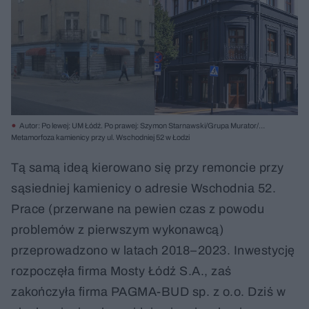
Autor: Po lewej: UM Łódź. Po prawej: Szymon Starnawski/Grupa Murator/
Materiały prasowe
Metamorfoza kamienicy przy ul. Wschodniej 52 w Łodzi
Tą samą ideą kierowano się przy remoncie przy
sąsiedniej kamienicy o adresie Wschodnia 52.
Prace (przerwane na pewien czas z powodu
problemów z pierwszym wykonawcą)
przeprowadzono w latach 2018–2023. Inwestycję
rozpoczęła firma Mosty Łódź S.A., zaś
zakończyła firma PAGMA-BUD sp. z o.o. Dziś w