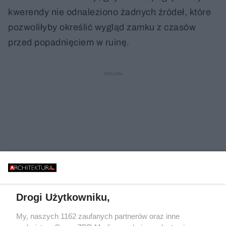
kwerendy nie odnaleziono żadnych źródeł, które
pozwoliłyby określić wygląd zamku z czasów
przed popadnięciem w ruinę.
Drogi Użytkowniku,
My, naszych 1162 zaufanych partnerów oraz inne