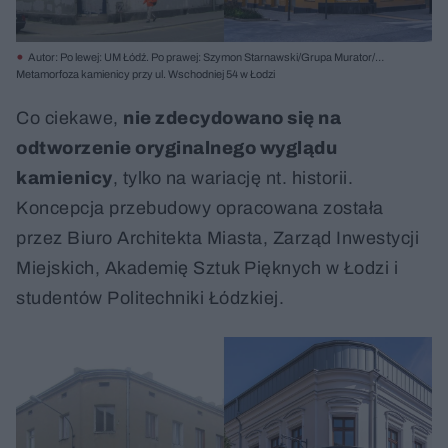
Autor: Po lewej: UM Łódź. Po prawej: Szymon Starnawski/Grupa Murator/
Materiały prasowe
Metamorfoza kamienicy przy ul. Wschodniej 54 w Łodzi
Co ciekawe,
nie zdecydowano się na
odtworzenie oryginalnego wyglądu
kamienicy
, tylko na wariację nt. historii.
Koncepcja przebudowy opracowana została
przez Biuro Architekta Miasta, Zarząd Inwestycji
Miejskich, Akademię Sztuk Pięknych w Łodzi i
studentów Politechniki Łódzkiej.