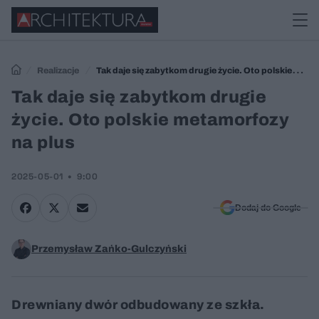
Realizacje
Tak daje się zabytkom drugie życie. Oto polskie
metamorfozy na plus
Tak daje się zabytkom drugie
życie. Oto polskie metamorfozy
na plus
2025-05-01
9:00
Dodaj do Google
Przemysław Zańko-Gulczyński
Drewniany dwór odbudowany ze szkła.