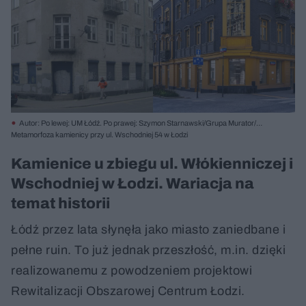
Autor: Po lewej: UM Łódź. Po prawej: Szymon Starnawski/Grupa Murator/
Materiały prasowe
Metamorfoza kamienicy przy ul. Wschodniej 54 w Łodzi
Kamienice u zbiegu ul. Włókienniczej i
Wschodniej w Łodzi. Wariacja na
temat historii
Łódź przez lata słynęła jako miasto zaniedbane i
pełne ruin. To już jednak przeszłość, m.in. dzięki
realizowanemu z powodzeniem projektowi
Rewitalizacji Obszarowej Centrum Łodzi.