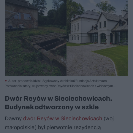
Autor: pracownia Idziak-Sępkowscy Architekci/Fundacja Arte Novum
Porównanie: stary, zrujnowany dwór Reyów w Sieciechowicach z widocznym
podnośnikiem koszowym oraz jego nowoczesna metamorfoza z białymi fasadami
i przeszkleniami. Taka niezwykła przemiana zabytków na Architektura Murator
Dwór Reyów w Sieciechowicach.
Plus.
Budynek odtworzony w szkle
Dawny
dwór Reyów w Sieciechowicach
(woj.
małopolskie) był pierwotnie rezydencją