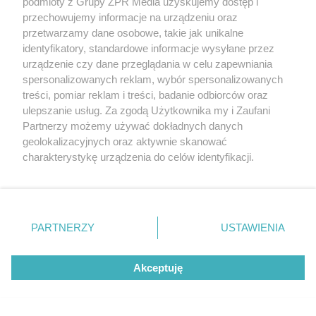
podmioty z Grupy ZPR Media uzyskujemy dostęp i
przechowujemy informacje na urządzeniu oraz
przetwarzamy dane osobowe, takie jak unikalne
identyfikatory, standardowe informacje wysyłane przez
urządzenie czy dane przeglądania w celu zapewniania
spersonalizowanych reklam, wybór spersonalizowanych
treści, pomiar reklam i treści, badanie odbiorców oraz
ulepszanie usług. Za zgodą Użytkownika my i Zaufani
Partnerzy możemy używać dokładnych danych
geolokalizacyjnych oraz aktywnie skanować
charakterystykę urządzenia do celów identyfikacji.
Ponieważ cenimy Twoją prywatność, prosimy o zgodę na
korzystanie z tych technologii poprzez kliknięcie
„Akceptuję”. Zgoda jest dobrowolna i zawsze możesz ją
zmienić/wycofać klikając przycisk ustawień prywatności
PARTNERZY
USTAWIENIA
znajdujący się w lewym dolnym rogu strony
. Niektóre
– Zachowały się jedynie materiały źródłowe
rodzaje przetwarzania danych nie wymagają zgody
wtórne lub też ryciny, obrazy, zdjęcia obrazujące
Akceptuję
użytkownika, ale masz prawo sprzeciwić się takiemu
daleko już posuniętą degradację zamku, a w
przetwarzaniu. Preferencje będą miały zastosowanie tylko
na tej witrynie.
końcu jego ruiny. Z racji tego, że dawniej