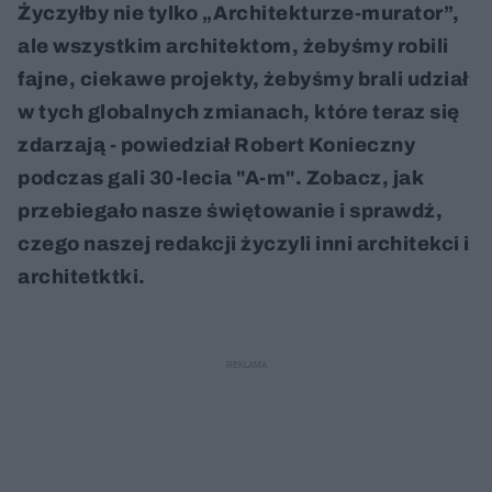
Życzyłby nie tylko „Architekturze-murator”,
ale wszystkim architektom, żebyśmy robili
fajne, ciekawe projekty, żebyśmy brali udział
w tych globalnych zmianach, które teraz się
zdarzają - powiedział Robert Konieczny
podczas gali 30-lecia "A-m". Zobacz, jak
przebiegało nasze świętowanie i sprawdź,
czego naszej redakcji życzyli inni architekci i
architetktki.
Nie można odtworzyć wideo
Spróbuj ponownie