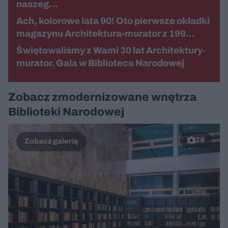
naszeg…
Ach, kolorowe lata 90! Oto pierwsze okładki
magazynu Architektura-murator z 199…
Świętowaliśmy z Wami 30 lat Architektury-
murator. Gala w Bibliotece Narodowej
Zobacz zmodernizowane wnętrza
Biblioteki Narodowej
28