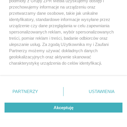
podmioty z Grupy ZPR Media uzyskujemy dostęp i
przechowujemy informacje na urządzeniu oraz
przetwarzamy dane osobowe, takie jak unikalne
NAJNOWSZE
identyfikatory, standardowe informacje wysyłane przez
urządzenie czy dane przeglądania w celu zapewniania
107 gigantycznych turbin i atom tuż obok.
spersonalizowanych reklam, wybór spersonalizowanych
Ogromna inwestycja na morzu
treści, pomiar reklam i treści, badanie odbiorców oraz
ulepszanie usług. Za zgodą Użytkownika my i Zaufani
Instagramowy statek, który nigdy nie wypłynął na
Partnerzy możemy używać dokładnych danych
morze jest na sprzedaż
geolokalizacyjnych oraz aktywnie skanować
charakterystykę urządzenia do celów identyfikacji.
Ponieważ cenimy Twoją prywatność, prosimy o zgodę na
Zabytek otoczony wspaniałym parkiem zmienia się
korzystanie z tych technologii poprzez kliknięcie
w ruinę, bo od dekad trwają sądowe batalie o
„Akceptuję”. Zgoda jest dobrowolna i zawsze możesz ją
niego
zmienić/wycofać klikając przycisk ustawień prywatności
PARTNERZY
USTAWIENIA
znajdujący się w lewym dolnym rogu strony
. Niektóre
rodzaje przetwarzania danych nie wymagają zgody
Poza materią, czyli o przypadkach architektury
Akceptuję
użytkownika, ale masz prawo sprzeciwić się takiemu
niezbudowanej
przetwarzaniu. Preferencje będą miały zastosowanie tylko
na tej witrynie.
Betonowe parkingi muszą mieć fotowoltaiczne