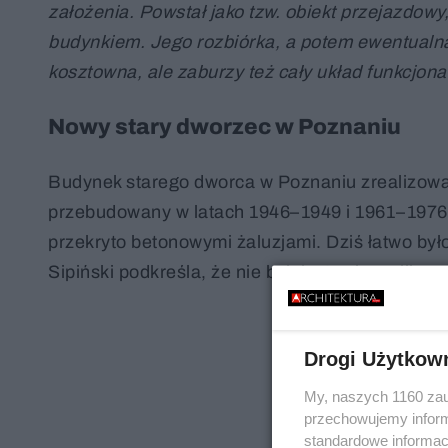
założenia. Powstał jako tzw. obiekt przejazdow
budynkiem. Jego rozbiórka, a potem ewentualna
kosztowna, ale zaburzy też cały układ funkcjonal
Nowy stary dworzec w Poznaniu
Budynek starego dworca w Poznaniu zrealizowa
przebudowany w latach 1946–1949 i 1961–1976.
przekryto betonowymi żaluzjami. Dziś łatwo był
Sipiński podkreśla, że nie byłoby to skompliko
Drogi Użytkow
My, naszych 1160 zau
przechowujemy informa
standardowe informac