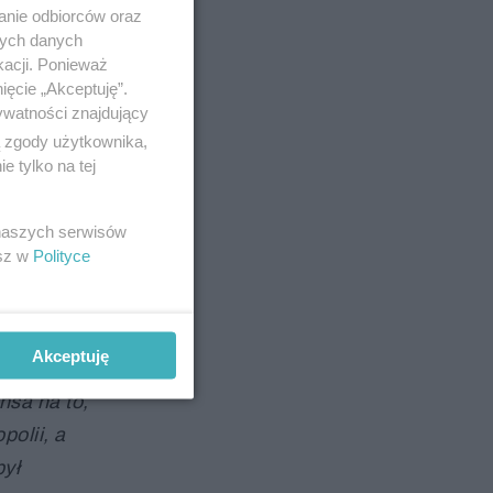
anie odbiorców oraz
nych danych
kacji. Ponieważ
ięcie „Akceptuję”.
ywatności znajdujący
ą zgody użytkownika,
 tylko na tej
em, tu,
 naszych serwisów
abudowany,
esz w
Polityce
my projekt
Akceptuję
naniu.
nsa na to,
olii, a
był