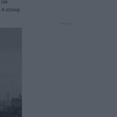
 tak
A dzisiaj