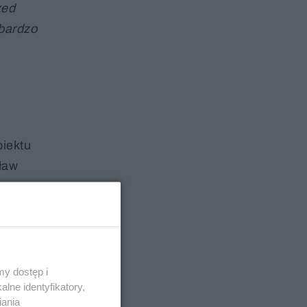
zed
 bardzo
biektu
sław
y dostęp i
lne identyfikatory,
iania