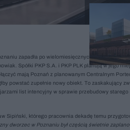
znaniu zapadła po wielomiesięcznych negocjacjach m
kowiak. Spółki PKP S.A. i PKP PLK planują w jego mie
e połączyć mają Poznań z planowanym Centralnym Port
by powstać zupełnie nowy obiekt. To zaskakujący zwro
ejarzami list intencyjny w sprawie przebudowy starego
sław Sipiński, którego pracownia dekadę temu przygot
czny dworzec w Poznaniu był częścią świetnie zapla