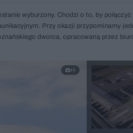
anie wyburzony. Chodzi o to, by połączyć 
unikacyjnym. Przy okazji przypominamy jed
oznańskiego dworca, opracowaną przez biur
10