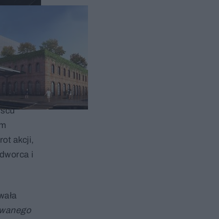
iasta z
jscu
em
t akcji,
 dworca i
owała
nowanego