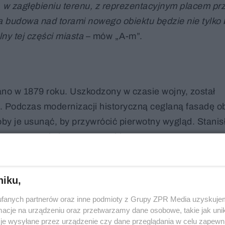
y, w zagłębieniu terenu, z reprezentacyjnym placem pr
 budowa nad torami nowego obiektu będzie nie tylko
ny tej części miasta
– mów „A-m”.
no w 1879 roku. Uszkodzony w czasie wojny, został
 Podczas modernizacji historyczną ceglaną fasadę o
oby je usunąć, by przywrócić pierwotny wygląd. Stani
wane wyzwanie konserwatorskie.
niku,
fanych partnerów oraz inne podmioty z Grupy ZPR Media uzyskujem
cje na urządzeniu oraz przetwarzamy dane osobowe, takie jak unika
je wysyłane przez urządzenie czy dane przeglądania w celu zapewn