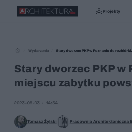
Projekty
Wydarzenia
Stary dworzec PKP w Poznaniu do rozbiórki
Stary dworzec PKP w P
miejscu zabytku pows
2023-08-03
14:54
Tomasz Żylski
Pracownia Architektoniczna E