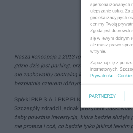
spersonalizowanych re
ulepszanie usług. Za
geolokalizacyjnych or
cenimy Twoją prywatno
Zgoda jest dobrowoln
się w lewym dolnym r
ale masz prawo sprzec
witrynie.
Nasza koncepcja z 2013 roku proponowała powró
Zapoznaj się z poniż
gdzie dziś jest parking, przewidzieliśmy plac 
internetowych. Szcze
ale zachowałby centralną lokalizację holu, po
Prywatności
i
Cookie
bezpłatnie czterem różnym dyrekcjom kolei, ale
PARTNERZY
Spółki PKP S.A. i PKP PLK nie komentują na ra
Szczegóły zdradził jednak prezydent Jaśkowia
żeby powstała inwestycja, która będzie służyła
nie proteza i coś, co będzie tylko jakimś lekkim