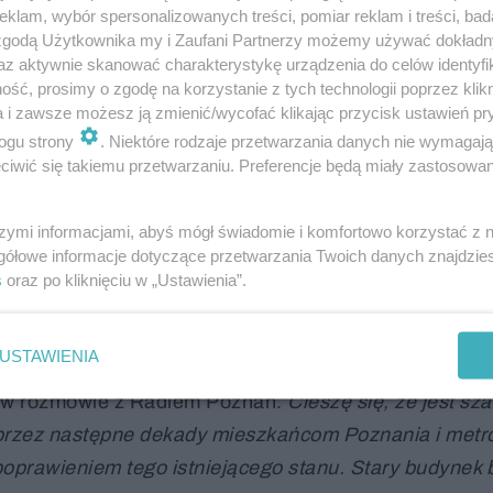
klam, wybór spersonalizowanych treści, pomiar reklam i treści, bad
 zgodą Użytkownika my i Zaufani Partnerzy możemy używać dokład
az aktywnie skanować charakterystykę urządzenia do celów identyfi
ść, prosimy o zgodę na korzystanie z tych technologii poprzez klikn
a i zawsze możesz ją zmienić/wycofać klikając przycisk ustawień pr
ogu strony
. Niektóre rodzaje przetwarzania danych nie wymagaj
iwić się takiemu przetwarzaniu. Preferencje będą miały zastosowanie
t do pierwotnego układu tego miejsca. Przed budynki
szymi informacjami, abyś mógł świadomie i komfortowo korzystać z
z zielenią i założeniem wodnym. Sam obiekt zostałby n
gółowe informacje dotyczące przetwarzania Twoich danych znajdzi
łączonego tunelem podziemnym z peronami. Oferowaliś
s
oraz po kliknięciu w „Ustawienia”.
 nie były zainteresowane
– tłumaczy architekt.
USTAWIENIA
zie informacji o wyburzeniu starego dworca PKP w Poz
k w rozmowie z Radiem Poznań.
Cieszę się, że jest sza
 przez następne dekady mieszkańcom Poznania i metrop
 poprawieniem tego istniejącego stanu. Stary budynek 