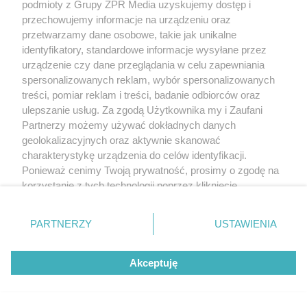
podmioty z Grupy ZPR Media uzyskujemy dostęp i
przechowujemy informacje na urządzeniu oraz
przetwarzamy dane osobowe, takie jak unikalne
identyfikatory, standardowe informacje wysyłane przez
urządzenie czy dane przeglądania w celu zapewniania
spersonalizowanych reklam, wybór spersonalizowanych
treści, pomiar reklam i treści, badanie odbiorców oraz
ulepszanie usług. Za zgodą Użytkownika my i Zaufani
Partnerzy możemy używać dokładnych danych
geolokalizacyjnych oraz aktywnie skanować
charakterystykę urządzenia do celów identyfikacji.
Ponieważ cenimy Twoją prywatność, prosimy o zgodę na
korzystanie z tych technologii poprzez kliknięcie
„Akceptuję”. Zgoda jest dobrowolna i zawsze możesz ją
zmienić/wycofać klikając przycisk ustawień prywatności
PARTNERZY
USTAWIENIA
znajdujący się w lewym dolnym rogu strony
. Niektóre
rodzaje przetwarzania danych nie wymagają zgody
Akceptuję
użytkownika, ale masz prawo sprzeciwić się takiemu
przetwarzaniu. Preferencje będą miały zastosowanie tylko
na tej witrynie.