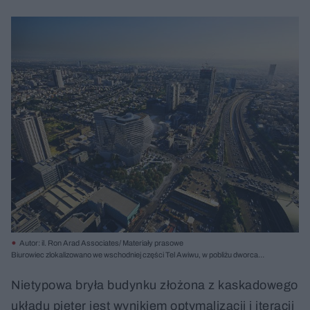
Autor: il. Ron Arad Associates/ Materiały prasowe
Biurowiec zlokalizowano we wschodniej części Tel Awiwu, w pobliżu dworca
kolejowego Shalom – jednym z głównych założeń projektu było zmniejszenie
powierzchni zabudowy na poziomie ulicy i stworzenie parku, aby nadać otoczeniu
Nietypowa bryła budynku złożona z kaskadowego
charakter publiczny
układu pięter jest wynikiem optymalizacji i iteracji