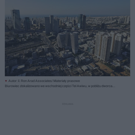
Autor: il. Ron Arad Associates/ Materiały prasowe
Biurowiec zlokalizowano we wschodniej części Tel Awiwu, w pobliżu dworca
kolejowego Shalom – jednym z głównych założeń projektu było zmniejszenie
powierzchni zabudowy na poziomie ulicy i stworzenie parku aby nadać otoczeniu
charakter publiczny