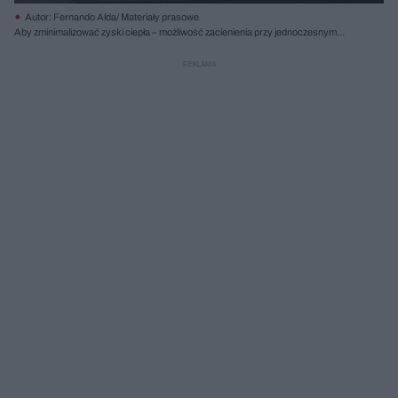
Autor: Fernando Alda/ Materiały prasowe
Aby zminimalizować zyski ciepła – możliwość zacienienia przy jednoczesnym
doświetleniu wnętrza – fasadę uformowano kaskadowo