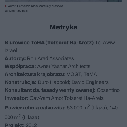
Autor: Fernando Alda/ Materiały prasowe
Wewnętrzny plac
Metryka
Biurowiec ToHA (Totseret Ha-Aretz)
Tel Awiw,
Izrael
Autorzy:
Ron Arad Associates
Współpraca:
Avner Yashar Architects
Architektura krajobrazu:
VOGT, TeMA
Konstrukcja:
Buro Happold; David Engineers
Konsultant ds. fasady wentylowanej:
Cosentino
Inwestor:
Gav-Yam Amot Totseret Ha-Aretz
2
Powierzchnia całkowita:
53 000 m
(I faza); 140
2
000 m
(II faza)
Projekt:
2012