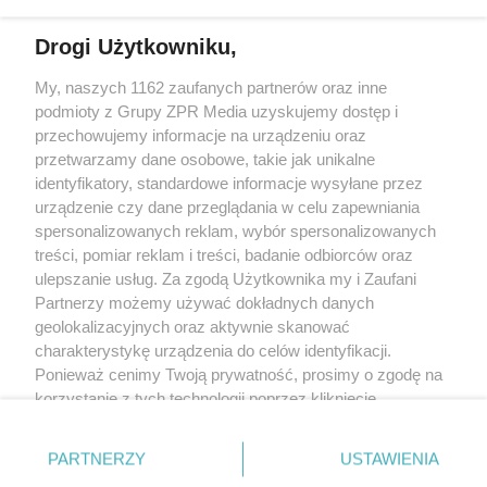
SĄSIADÓW
GŁUPOTA"
Drogi Użytkowniku,
Żaden utwór zamieszczony w serwisie nie może być powielany i
My, naszych 1162 zaufanych partnerów oraz inne
rozpowszechniany lub dalej rozpowszechniany w jakikolwiek sposób (w
podmioty z Grupy ZPR Media uzyskujemy dostęp i
tym także elektroniczny lub mechaniczny) na jakimkolwiek polu
eksploatacji w jakiejkolwiek formie, włącznie z umieszczaniem w
przechowujemy informacje na urządzeniu oraz
Internecie bez pisemnej zgody właściciela praw. Jakiekolwiek użycie lub
przetwarzamy dane osobowe, takie jak unikalne
wykorzystanie utworów w całości lub w części z naruszeniem prawa, tzn.
identyfikatory, standardowe informacje wysyłane przez
bez właściwej zgody, jest zabronione pod groźbą kary i może być ścigane
prawnie.
urządzenie czy dane przeglądania w celu zapewniania
spersonalizowanych reklam, wybór spersonalizowanych
treści, pomiar reklam i treści, badanie odbiorców oraz
ulepszanie usług. Za zgodą Użytkownika my i Zaufani
Partnerzy możemy używać dokładnych danych
geolokalizacyjnych oraz aktywnie skanować
charakterystykę urządzenia do celów identyfikacji.
O nas
Ponieważ cenimy Twoją prywatność, prosimy o zgodę na
korzystanie z tych technologii poprzez kliknięcie
Informacje prawne
„Akceptuję”. Zgoda jest dobrowolna i zawsze możesz ją
Nasze serwisy
zmienić/wycofać klikając przycisk ustawień prywatności
PARTNERZY
USTAWIENIA
znajdujący się w lewym dolnym rogu strony
. Niektóre
© 2026 Grupa ZPR Media