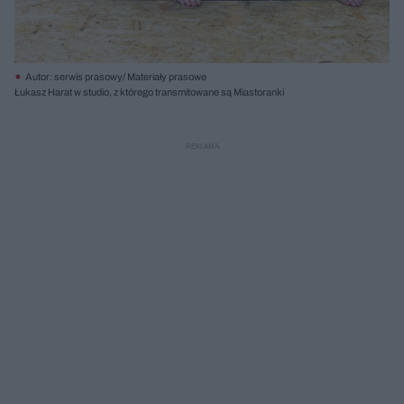
Autor: serwis prasowy/ Materiały prasowe
Łukasz Harat w studio, z którego transmitowane są Miastoranki