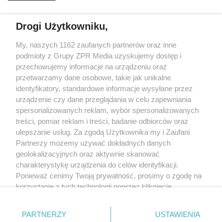
ZIELEŃ, KAMIEŃ. SYSTEMY
FASADOWE, NOWOŚĆ FIRMY
BUDMAT. "MARZYMY O TYM,
Drogi Użytkowniku,
ŻEBY JEDNAK ODRÓŻNIĆ OD
SĄSIADÓW"
Żaden utwór zamieszczony w serwisie nie może być powielany i
My, naszych 1162 zaufanych partnerów oraz inne
rozpowszechniany lub dalej rozpowszechniany w jakikolwiek sposób (w
podmioty z Grupy ZPR Media uzyskujemy dostęp i
tym także elektroniczny lub mechaniczny) na jakimkolwiek polu
eksploatacji w jakiejkolwiek formie, włącznie z umieszczaniem w
przechowujemy informacje na urządzeniu oraz
Internecie bez pisemnej zgody właściciela praw. Jakiekolwiek użycie lub
przetwarzamy dane osobowe, takie jak unikalne
wykorzystanie utworów w całości lub w części z naruszeniem prawa, tzn.
identyfikatory, standardowe informacje wysyłane przez
bez właściwej zgody, jest zabronione pod groźbą kary i może być ścigane
prawnie.
urządzenie czy dane przeglądania w celu zapewniania
spersonalizowanych reklam, wybór spersonalizowanych
treści, pomiar reklam i treści, badanie odbiorców oraz
ulepszanie usług. Za zgodą Użytkownika my i Zaufani
Partnerzy możemy używać dokładnych danych
geolokalizacyjnych oraz aktywnie skanować
charakterystykę urządzenia do celów identyfikacji.
O nas
Ponieważ cenimy Twoją prywatność, prosimy o zgodę na
korzystanie z tych technologii poprzez kliknięcie
Informacje prawne
„Akceptuję”. Zgoda jest dobrowolna i zawsze możesz ją
Nasze serwisy
zmienić/wycofać klikając przycisk ustawień prywatności
PARTNERZY
USTAWIENIA
znajdujący się w lewym dolnym rogu strony
. Niektóre