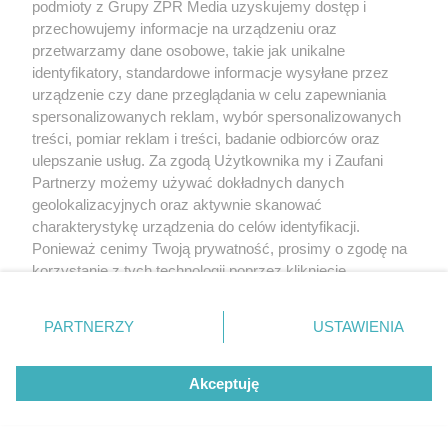
podmioty z Grupy ZPR Media uzyskujemy dostęp i
przechowujemy informacje na urządzeniu oraz
przetwarzamy dane osobowe, takie jak unikalne
identyfikatory, standardowe informacje wysyłane przez
urządzenie czy dane przeglądania w celu zapewniania
spersonalizowanych reklam, wybór spersonalizowanych
treści, pomiar reklam i treści, badanie odbiorców oraz
ulepszanie usług. Za zgodą Użytkownika my i Zaufani
Partnerzy możemy używać dokładnych danych
geolokalizacyjnych oraz aktywnie skanować
charakterystykę urządzenia do celów identyfikacji.
Ponieważ cenimy Twoją prywatność, prosimy o zgodę na
korzystanie z tych technologii poprzez kliknięcie
„Akceptuję”. Zgoda jest dobrowolna i zawsze możesz ją
zmienić/wycofać klikając przycisk ustawień prywatności
PARTNERZY
USTAWIENIA
znajdujący się w lewym dolnym rogu strony
. Niektóre
rodzaje przetwarzania danych nie wymagają zgody
Akceptuję
użytkownika, ale masz prawo sprzeciwić się takiemu
przetwarzaniu. Preferencje będą miały zastosowanie tylko
na tej witrynie.