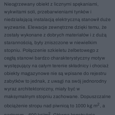
Nieogrzewany obiekt z licznymi spękaniami,
wykwitami soli, przebarwieniami tynków i
niedziałającą instalacją elektryczną stanowił duże
wyzwanie. Elewacje zewnętrzne dzięki temu, że
zostały wykonane z dobrych materiałów i z dużą
starannością, były zniszczone w niewielkim
stopniu. Połączenie szkieletu żelbetowego z
cegłą stanowi bardzo charakterystyczny motyw
występujący na całym terenie składnicy i chociaż
obiekty magazynowe nie są wpisane do rejestru
zabytków to jednak, z uwagi na swój jednorodny
wyraz architektoniczny, miały być w
maksymalnym stopniu zachowane. Dopuszczalne
2
obciążenie stropu nad piwnicą to 1000 kg m
, a
2
parterem – 600 kg/m
. Główną konstrukcję