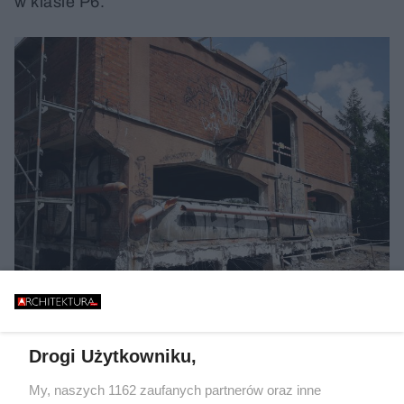
w klasie P6.
Autor: Arkon Jan Kabac/ Materiały prasowe
Istniejący magazyn, w którym zaplanowano przestrzeń ekspozycyjną to
Drogi Użytkowniku,
podpiwniczony, 3-kondygnacyjny obiekt o wymiarach 99 x 17 m
My, naszych 1162 zaufanych partnerów oraz inne