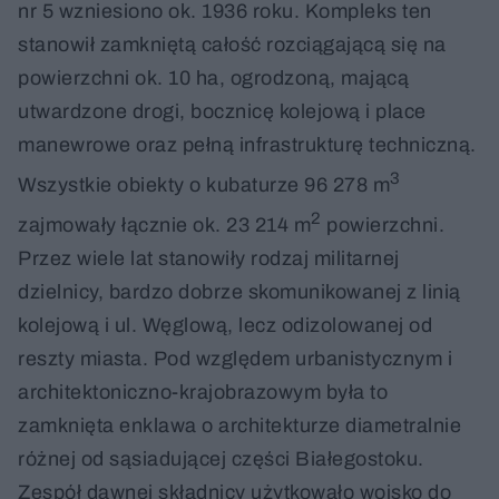
nr 5 wzniesiono ok. 1936 roku. Kompleks ten
stanowił zamkniętą całość rozciągającą się na
powierzchni ok. 10 ha, ogrodzoną, mającą
utwardzone drogi, bocznicę kolejową i place
manewrowe oraz pełną infrastrukturę techniczną.
3
Wszystkie obiekty o kubaturze 96 278 m
2
zajmowały łącznie ok. 23 214 m
powierzchni.
Przez wiele lat stanowiły rodzaj militarnej
dzielnicy, bardzo dobrze skomunikowanej z linią
kolejową i ul. Węglową, lecz odizolowanej od
reszty miasta. Pod względem urbanistycznym i
architektoniczno-krajobrazowym była to
zamknięta enklawa o architekturze diametralnie
różnej od sąsiadującej części Białegostoku.
Zespół dawnej składnicy użytkowało wojsko do