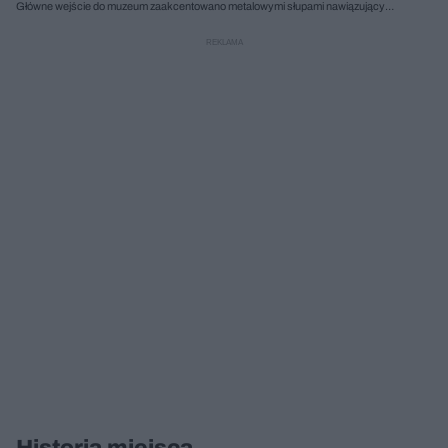
Główne wejście do muzeum zaakcentowano metalowymi słupami nawiązującymi
do syberyjskiej tajgi
Historia miejsca