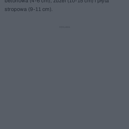
betonowa (4-6 cm), żużel (10-15 cm) i płyta
stropowa (9-11 cm).