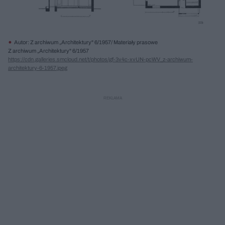
Autor: Z archiwum „Architektury" 6/1957/ Materiały prasowe
Z archiwum „Architektury" 6/1957
https://cdn.galleries.smcloud.net/t/photos/gf-3v4c-xvUN-pcWV_z-archiwum-
architektury-6-1957.jpeg