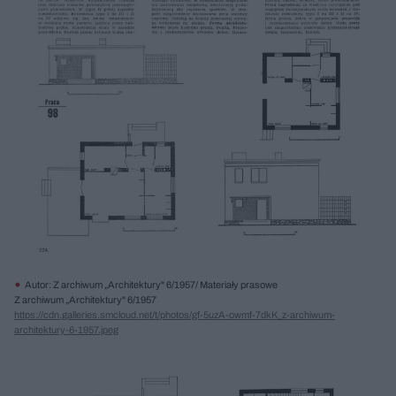
Autor: Z archiwum „Architektury" 6/1957/ Materiały prasowe
Z archiwum „Architektury" 6/1957
https://cdn.galleries.smcloud.net/t/photos/gf-5uzA-owmf-7dkK_z-archiwum-
architektury-6-1957.jpeg