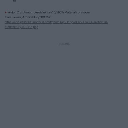
Autor: Z archiwum „Architektury" 6/1957/ Materiały prasowe
Z archiwum „Architektury" 6/1957
https://cdn.galleries.smcloud.net/t/photos/gf-B1qo-eFnb-XTu3_z-archiwum-
architektury-6-1957.jpeg