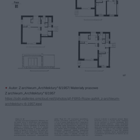
Autor: Z archiwum „Architektury" 6/1957/ Materiały prasowe
Z archiwum „Architektury" 6/1957
https://cdn.galleries.smcloud.net/t/photos/gf-F6R5-Rozw-aaN4_z-archiwum-
architektury-6-1957.jpeg