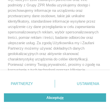
rozpowszechniany lub dalej rozpowszechniany w jakikolwiek sposób (w
podmioty z Grupy ZPR Media uzyskujemy dostęp i
tym także elektroniczny lub mechaniczny) na jakimkolwiek polu
eksploatacji w jakiejkolwiek formie, włącznie z umieszczaniem w
przechowujemy informacje na urządzeniu oraz
Internecie bez pisemnej zgody właściciela praw. Jakiekolwiek użycie lub
przetwarzamy dane osobowe, takie jak unikalne
wykorzystanie utworów w całości lub w części z naruszeniem prawa, tzn.
identyfikatory, standardowe informacje wysyłane przez
bez właściwej zgody, jest zabronione pod groźbą kary i może być ścigane
prawnie.
urządzenie czy dane przeglądania w celu zapewniania
spersonalizowanych reklam, wybór spersonalizowanych
treści, pomiar reklam i treści, badanie odbiorców oraz
ulepszanie usług. Za zgodą Użytkownika my i Zaufani
Partnerzy możemy używać dokładnych danych
geolokalizacyjnych oraz aktywnie skanować
charakterystykę urządzenia do celów identyfikacji.
O nas
Ponieważ cenimy Twoją prywatność, prosimy o zgodę na
korzystanie z tych technologii poprzez kliknięcie
Informacje prawne
„Akceptuję”. Zgoda jest dobrowolna i zawsze możesz ją
Nasze serwisy
zmienić/wycofać klikając przycisk ustawień prywatności
PARTNERZY
USTAWIENIA
znajdujący się w lewym dolnym rogu strony
. Niektóre
© 2026 Grupa ZPR Media
rodzaje przetwarzania danych nie wymagają zgody
Akceptuję
użytkownika, ale masz prawo sprzeciwić się takiemu
przetwarzaniu. Preferencje będą miały zastosowanie tylko
na tej witrynie.