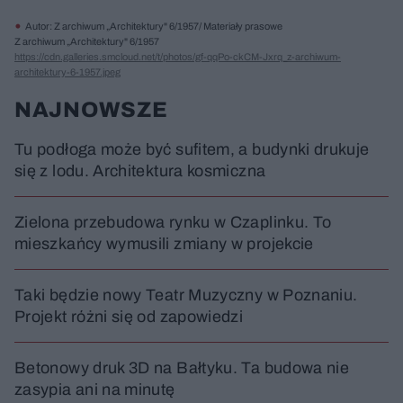
Autor: Z archiwum „Architektury" 6/1957/ Materiały prasowe
Z archiwum „Architektury" 6/1957
https://cdn.galleries.smcloud.net/t/photos/gf-qqPo-ckCM-Jxrq_z-archiwum-
architektury-6-1957.jpeg
NAJNOWSZE
Tu podłoga może być sufitem, a budynki drukuje
się z lodu. Architektura kosmiczna
Zielona przebudowa rynku w Czaplinku. To
mieszkańcy wymusili zmiany w projekcie
Taki będzie nowy Teatr Muzyczny w Poznaniu.
Projekt różni się od zapowiedzi
Betonowy druk 3D na Bałtyku. Ta budowa nie
zasypia ani na minutę