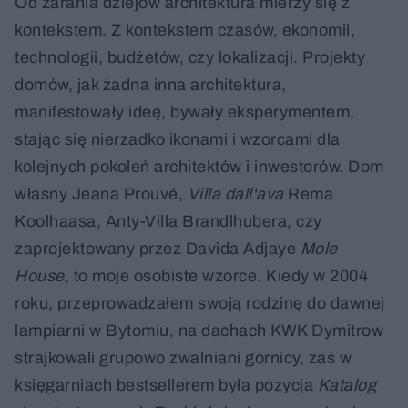
Od zarania dziejów architektura mierzy się z
kontekstem. Z kontekstem czasów, ekonomii,
technologii, budżetów, czy lokalizacji. Projekty
domów, jak żadna inna architektura,
manifestowały ideę, bywały eksperymentem,
stając się nierzadko ikonami i wzorcami dla
kolejnych pokoleń architektów i inwestorów. Dom
własny Jeana Prouvé,
Villa dall'ava
Rema
Koolhaasa, Anty-Villa Brandlhubera, czy
zaprojektowany przez Davida Adjaye
Mole
House
, to moje osobiste wzorce. Kiedy w 2004
roku, przeprowadzałem swoją rodzinę do dawnej
lampiarni w Bytomiu, na dachach KWK Dymitrow
strajkowali grupowo zwalniani górnicy, zaś w
księgarniach bestsellerem była pozycja
Katalog