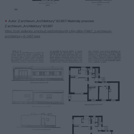
Autor: Z archiwum „Architektury" 6/1957/ Materiały prasowe
Z archiwum „Architektury" 6/1957
https://cdn.galleries.smcloud.net/t/photos/gf-cXjq-z8bn-FMe7_z-archiwum-
architektury-6-1957.jpeg