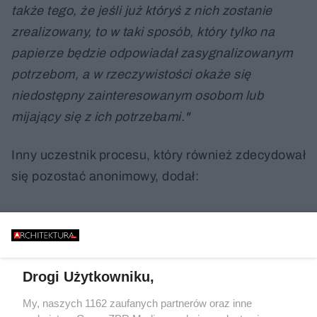
także tego, że jeśli już któryś z nich zostanie
zrealizowany, to w taki sposób, który tylko na
papierze będzie odpowiadał zasygnalizowanym
potrzebom, a w rzeczywistości okaże się
niedostępny zainteresowanym osobom lub
mijający się z ich potrzebami."
Inny uczestnik procesu, który również zdecydował
się pozostać anonimowy, dodał:
Drogi Użytkowniku,
My, naszych 1162 zaufanych partnerów oraz inne