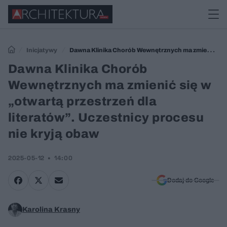
Inicjatywy
Dawna Klinika Chorób Wewnętrznych ma zmienić
się w „otwartą przestrzeń dla literatów”. Uczestnicy procesu nie kryją
Dawna Klinika Chorób
obaw
Wewnętrznych ma zmienić się w
„otwartą przestrzeń dla
literatów”. Uczestnicy procesu
nie kryją obaw
2025-05-12
14:00
Dodaj do Google
Karolina Krasny