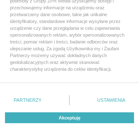
podmioty z Grupy ZPR Media uzyskujemy dostęp i
przechowujemy informacje na urządzeniu oraz
przetwarzamy dane osobowe, takie jak unikalne
identyfikatory, standardowe informacje wysyłane przez
urządzenie czy dane przeglądania w celu zapewniania
spersonalizowanych reklam, wybór spersonalizowanych
treści, pomiar reklam i treści, badanie odbiorców oraz
ulepszanie usług. Za zgodą Użytkownika my i Zaufani
Partnerzy możemy używać dokładnych danych
geolokalizacyjnych oraz aktywnie skanować
charakterystykę urządzenia do celów identyfikacji.
Ponieważ cenimy Twoją prywatność, prosimy o zgodę na
korzystanie z tych technologii poprzez kliknięcie
„Akceptuję”. Zgoda jest dobrowolna i zawsze możesz ją
zmienić/wycofać klikając przycisk ustawień prywatności
PARTNERZY
USTAWIENIA
znajdujący się w lewym dolnym rogu strony
. Niektóre
rodzaje przetwarzania danych nie wymagają zgody
Akceptuję
użytkownika, ale masz prawo sprzeciwić się takiemu
przetwarzaniu. Preferencje będą miały zastosowanie tylko
na tej witrynie.