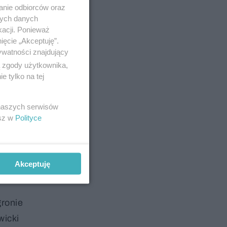
anie odbiorców oraz
nych danych
kacji. Ponieważ
ięcie „Akceptuję”.
ywatności znajdujący
ą zgody użytkownika,
 tylko na tej
 naszych serwisów
esz w
Polityce
Akceptuję
gronie
wicki