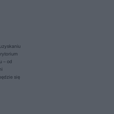
 uzyskaniu
rytorium
u – od
mi
będzie się