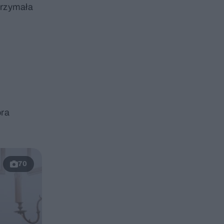
trzymała
ora
70