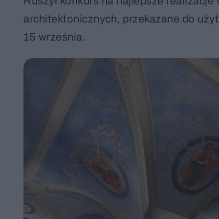
Ruszył konkurs na najlepsze realizacj
architektonicznych, przekazane do uży
15 września.