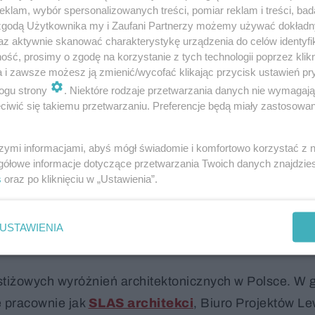
klam, wybór spersonalizowanych treści, pomiar reklam i treści, bad
 zgodą Użytkownika my i Zaufani Partnerzy możemy używać dokład
az aktywnie skanować charakterystykę urządzenia do celów identyfi
ść, prosimy o zgodę na korzystanie z tych technologii poprzez klikn
a i zawsze możesz ją zmienić/wycofać klikając przycisk ustawień pr
,
ogu strony
. Niektóre rodzaje przetwarzania danych nie wymagaj
iwić się takiemu przetwarzaniu. Preferencje będą miały zastosowanie
szymi informacjami, abyś mógł świadomie i komfortowo korzystać z
gółowe informacje dotyczące przetwarzania Twoich danych znajdzi
s
oraz po kliknięciu w „Ustawienia”.
USTAWIENIA
ane.
stiżowych wyróżnień architektonicznych w Polsce. W 
e pracownie jak
SLAS architekci
, Biuro Projektów Le