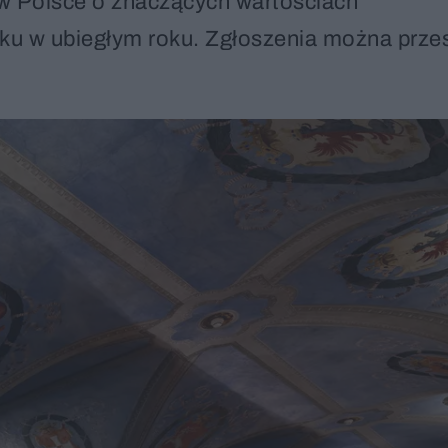
e w Polsce o znaczących wartościach
tku w ubiegłym roku. Zgłoszenia można prze