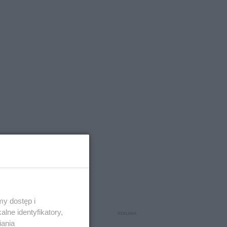
y dostęp i
lne identyfikatory,
:
iania