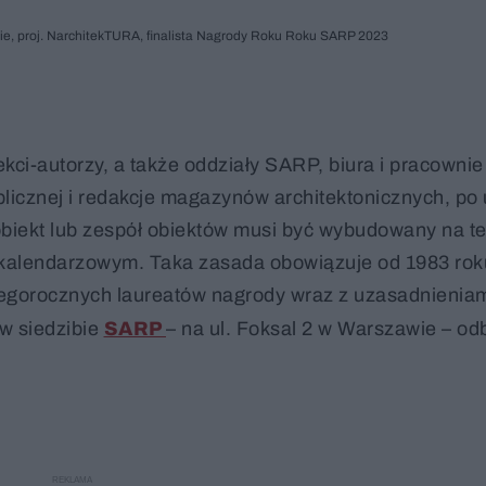
ie, proj. NarchitekTURA, finalista Nagrody Roku Roku SARP 2023
ci-autorzy, a także oddziały SARP, biura i pracownie
ublicznej i redakcje magazynów architektonicznych, po
obiekt lub zespół obiektów musi być wybudowany na te
 kalendarzowym. Taka zasada obowiązuje od 1983 rok
egorocznych laureatów nagrody wraz z uzasadnienia
w siedzibie
SARP
– na ul. Foksal 2 w Warszawie – od