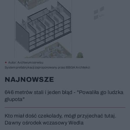
Autor: Archiwum serwisu
System prefabrykacji zaproponowany przez BBGK Architekci
NAJNOWSZE
646 metrów stali i jeden błąd - "Powaliła go ludzka
głupota"
Kto miał dość czekolady, mógł przyjechać tutaj.
Dawny ośrodek wczasowy Wedla