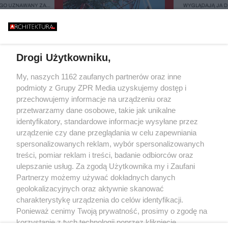
GO UZNAWANY ZA
WYGLĄDAJĄ JA 
ISZCZALNY MOST
ZIELEŃ, KAMIEŃ.
GO RUNĄŁ PODCZAS
FASADOWE, NOWO
646 METRÓW STALI I JEDEN
BURZY?
BUDMAT. "MARZYM
BŁĄD - "POWALIŁA GO LUDZKA
ŻEBY JEDNAK ODR
SĄSIADÓW
GŁUPOTA"
Drogi Użytkowniku,
Żaden utwór zamieszczony w serwisie nie może być powielany i
My, naszych 1162 zaufanych partnerów oraz inne
rozpowszechniany lub dalej rozpowszechniany w jakikolwiek sposób (w
podmioty z Grupy ZPR Media uzyskujemy dostęp i
tym także elektroniczny lub mechaniczny) na jakimkolwiek polu
eksploatacji w jakiejkolwiek formie, włącznie z umieszczaniem w
przechowujemy informacje na urządzeniu oraz
Internecie bez pisemnej zgody właściciela praw. Jakiekolwiek użycie lub
przetwarzamy dane osobowe, takie jak unikalne
wykorzystanie utworów w całości lub w części z naruszeniem prawa, tzn.
identyfikatory, standardowe informacje wysyłane przez
bez właściwej zgody, jest zabronione pod groźbą kary i może być ścigane
prawnie.
urządzenie czy dane przeglądania w celu zapewniania
spersonalizowanych reklam, wybór spersonalizowanych
treści, pomiar reklam i treści, badanie odbiorców oraz
ulepszanie usług. Za zgodą Użytkownika my i Zaufani
Partnerzy możemy używać dokładnych danych
geolokalizacyjnych oraz aktywnie skanować
charakterystykę urządzenia do celów identyfikacji.
O nas
Ponieważ cenimy Twoją prywatność, prosimy o zgodę na
korzystanie z tych technologii poprzez kliknięcie
Informacje prawne