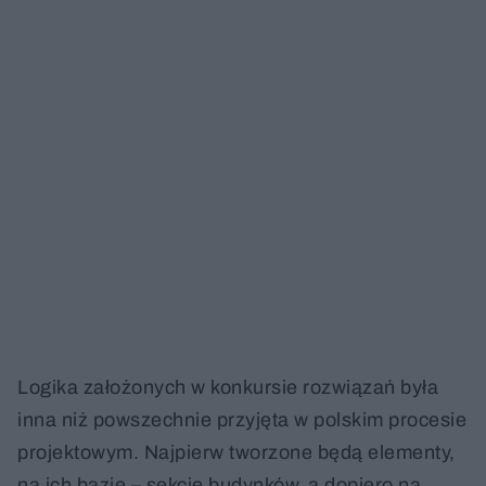
Logika założonych w konkursie rozwiązań była
inna niż powszechnie przyjęta w polskim procesie
projektowym. Najpierw tworzone będą elementy,
na ich bazie – sekcje budynków, a dopiero na