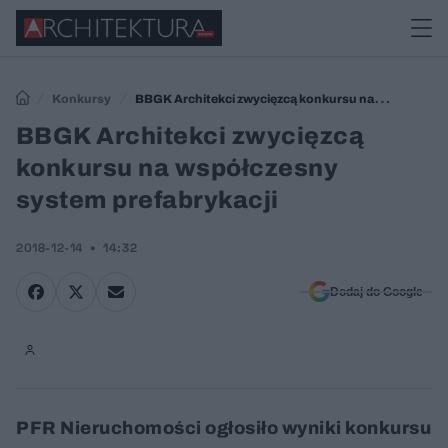
Konkursy
BBGK Architekci zwycięzcą konkursu na
współczesny system prefabrykacji
BBGK Architekci zwycięzcą
konkursu na współczesny
system prefabrykacji
2018-12-14
14:32
Dodaj do Google
PFR Nieruchomości ogłosiło wyniki konkursu