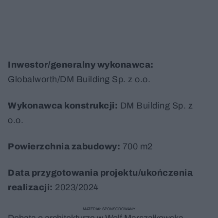
Inwestor/generalny wykonawca:
Globalworth/DM Building Sp. z o.o.
Wykonawca konstrukcji:
DM Building Sp. z
o.o.
Powierzchnia zabudowy:
700 m2
Data przygotowania projektu/ukończenia
realizacji:
2023/2024
MATERIAŁ SPONSOROWANY
Debata o architekturze w Wolf Marszałkowska,