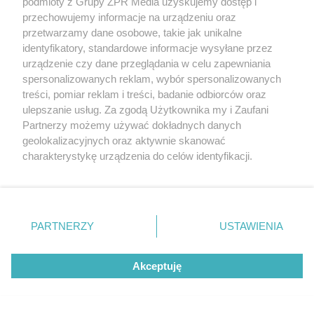
podmioty z Grupy ZPR Media uzyskujemy dostęp i
przechowujemy informacje na urządzeniu oraz
przetwarzamy dane osobowe, takie jak unikalne
identyfikatory, standardowe informacje wysyłane przez
urządzenie czy dane przeglądania w celu zapewniania
spersonalizowanych reklam, wybór spersonalizowanych
WEJDŹ NA STRONĘ
treści, pomiar reklam i treści, badanie odbiorców oraz
ulepszanie usług. Za zgodą Użytkownika my i Zaufani
Partnerzy możemy używać dokładnych danych
NAJNOWSZE
geolokalizacyjnych oraz aktywnie skanować
charakterystykę urządzenia do celów identyfikacji.
Kompleks hotelowy Prora na Rugii - architektura
Ponieważ cenimy Twoją prywatność, prosimy o zgodę na
jako instrument kontroli mas
korzystanie z tych technologii poprzez kliknięcie
„Akceptuję”. Zgoda jest dobrowolna i zawsze możesz ją
zmienić/wycofać klikając przycisk ustawień prywatności
36 milionów za 3 kilometry asfaltu. Dlaczego
PARTNERZY
USTAWIENIA
znajdujący się w lewym dolnym rogu strony
. Niektóre
remont tej autostrady jest tak drogi?
rodzaje przetwarzania danych nie wymagają zgody
Akceptuję
użytkownika, ale masz prawo sprzeciwić się takiemu
Tu podłoga może być sufitem, a budynki drukuje
przetwarzaniu. Preferencje będą miały zastosowanie tylko
na tej witrynie.
się z lodu. Architektura kosmiczna