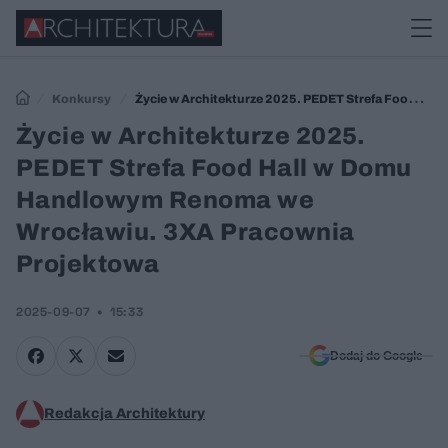
Konkursy
Życie w Architekturze 2025. PEDET Strefa Food Hall
w Domu Handlowym Renoma we Wrocławiu. 3XA Pracownia
Życie w Architekturze 2025.
Projektowa
PEDET Strefa Food Hall w Domu
Handlowym Renoma we
Wrocławiu. 3XA Pracownia
Projektowa
2025-09-07
15:33
Dodaj do Google
Redakcja Architektury