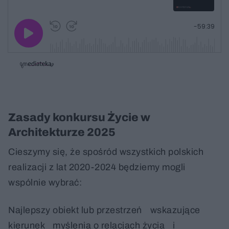
G
P
P
P
-
59:39
r
r
r
o
a
z
z
j
z
e
e
w
w
o
i
i
s
ń
ń
t
1
1
0
0
a
s
s
ł
d
d
y
o
o
c
t
p
Zasady konkursu Życie w
u
r
z
ł
z
a
Architekturze 2025
u
o
s
d
u
Â
Cieszymy się, że spośród wszystkich polskich
realizacji z lat 2020-2024 będziemy mogli
wspólnie wybrać:
Najlepszy obiekt lub przestrzeń wskazujące
kierunek myślenia o relacjach życia i