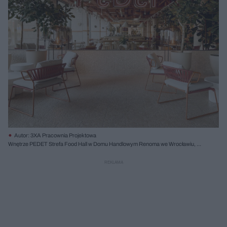
Autor: 3XA Pracownia Projektowa
Wnętrze PEDET Strefa Food Hall w Domu Handlowym Renoma we Wrocławiu, z
charakterystycznym neonem "PeDet", donicami z roślinnością, jasnymi meblami
w części lounge oraz terakotową posadzką. To zgłoszenie do konkursu "Życie w
Architekturze", o którym przeczytasz więcej na Architektura Murator Plus.