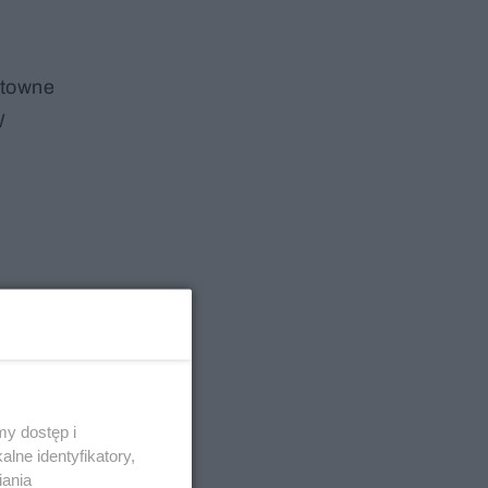
łtowne
W
y dostęp i
lne identyfikatory,
iania