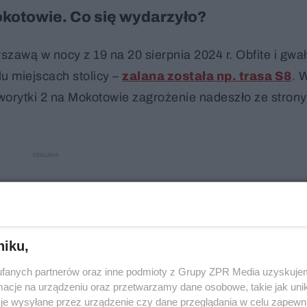
kotowie. Co się wydarzyło?
szawą w nocy z 19 na 20 sierpnia 2024 r. Obfite i gwa
u miejscach stolicy –
zalana została np. trasa S8
. 
orytki 2 na Mokotowie zagrożenie nadeszło ze strony
niku,
fanych partnerów oraz inne podmioty z Grupy ZPR Media uzyskujem
cje na urządzeniu oraz przetwarzamy dane osobowe, takie jak unika
je wysyłane przez urządzenie czy dane przeglądania w celu zapewn