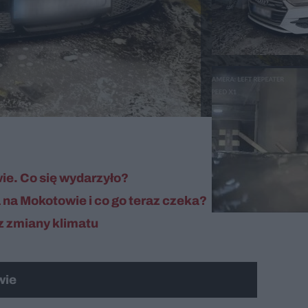
ie. Co się wydarzyło?
na Mokotowie i co go teraz czeka?
z zmiany klimatu
wie