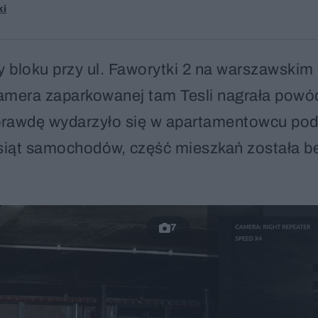
ki
 bloku przy ul. Faworytki 2 na warszawskim
Kamera zaparkowanej tam Tesli nagrała powó
aprawdę wydarzyło się w apartamentowcu po
iesiąt samochodów, część mieszkań została b
7