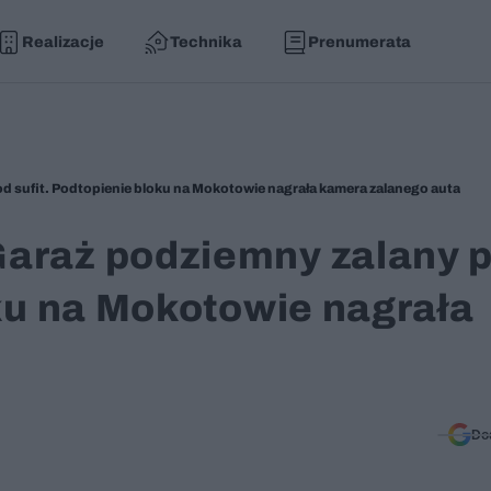
Realizacje
Technika
Prenumerata
d sufit. Podtopienie bloku na Mokotowie nagrała kamera zalanego auta
araż podziemny zalany 
oku na Mokotowie nagrała
a
Do