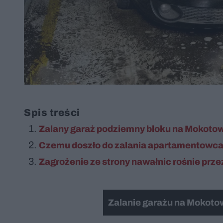
Spis treści
Zalany garaż podziemny bloku na Mokotow
Czemu doszło do zalania apartamentowca 
Zagrożenie ze strony nawałnic rośnie prze
Zalanie garażu na Mokoto