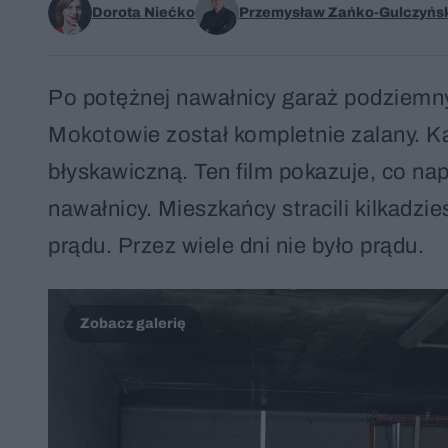
Dorota Niećko
Przemysław Zańko-Gulczyńs
Po potężnej nawałnicy garaż podziemny
Mokotowie został kompletnie zalany. 
błyskawiczną. Ten film pokazuje, co n
nawałnicy. Mieszkańcy stracili kilkadz
prądu. Przez wiele dni nie było prądu.