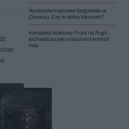
Neoświdermajerowe targowisko w
Otwocku. Czy to dobry kierunek?
Kompleks hotelowy Prora na Rugii -
dź
architektura jako instrument kontroli
mas
dczas
ez