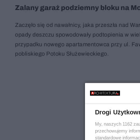
Zalany garaż podziemny bloku na Mo
Zaczęło się od nawałnicy, jaka przeszła nad War
opady deszczu spowodowały podtopienia w wiel
przypadku nowego apartamentowca przy ul. Faw
pobliskiego Potoku Służewieckiego.
Drogi Użytkow
My, naszych 1162 zau
przechowujemy informa
standardowe informac