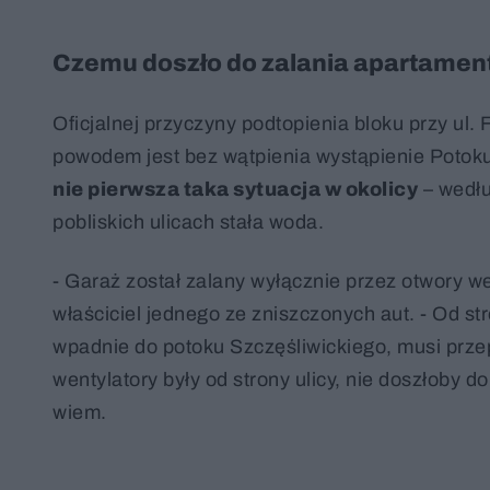
Czemu doszło do zalania apartament
Oficjalnej przyczyny podtopienia bloku przy ul
powodem jest bez wątpienia wystąpienie Potok
nie pierwsza taka sytuacja w okolicy
– wedłu
pobliskich ulicach stała woda.
- Garaż został zalany wyłącznie przez otwory w
właściciel jednego ze zniszczonych aut. - Od st
wpadnie do potoku Szczęśliwickiego, musi przep
wentylatory były od strony ulicy, nie doszłoby do
wiem.