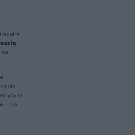
ośrednim
resztą
 na
wi
, zanim
 Gdyby te
j - nie