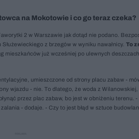
owca na Mokotowie i co go teraz czeka?
. Faworytki 2 w Warszawie jak dotąd nie podano. Bezp
u Służewieckiego z brzegów w wyniku nawałnicy.
To z
g mieszkańców już wcześniej po ulewnych deszczach
entylacyjne, umieszczone od strony placu zabaw - mó
rony wjazdu - nie. To dlatego, że woda z Wilanowskiej
łynąć przez plac zabaw, bo jest w obniżeniu terenu. -
 zalania - dodaje. - Czy to jest błąd w sztuce budowlane