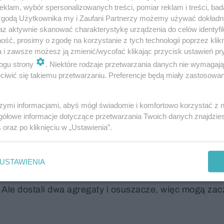
klam, wybór spersonalizowanych treści, pomiar reklam i treści, bad
 zgodą Użytkownika my i Zaufani Partnerzy możemy używać dokład
az aktywnie skanować charakterystykę urządzenia do celów identyfi
ść, prosimy o zgodę na korzystanie z tych technologii poprzez klikn
 zalewać otoczenie bloku
, w tym plac zabaw. Nastę
a i zawsze możesz ją zmienić/wycofać klikając przycisk ustawień pr
nku i rozsadziła ceglaną ścianę na poziomie -2. Woda
ogu strony
. Niektóre rodzaje przetwarzania danych nie wymagaj
ów prowadzących do garażu.
iwić się takiemu przetwarzaniu. Preferencje będą miały zastosowanie
. Zanim wezwana na miejsce straż pożarna zdołała wy
szymi informacjami, abyś mógł świadomie i komfortowo korzystać z
gółowe informacje dotyczące przetwarzania Twoich danych znajdzi
łkowitemu zniszczeniu uległo 25 samochodów
(w
s
oraz po kliknięciu w „Ustawienia”.
aliła „Stołeczna”, z uwagi na zalanie instalacji kilkadz
USTAWIENIA
ował nas, że w mieszkaniach już jest prąd, ale w garaż
y. Ale dostali dwa agregaty i osuszacze, więc mogą za