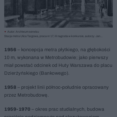
Autor: Archiwum serwisu
Stacja metra Ulica Targowa, praca nr 17, III nagroda w konkursie, autorzy: Jan
Bogusławski, Aniela Bogusławska, Edmund Czarnecki, 1953; za „Architektura”
5/1953
1956
– koncepcja metra płytkiego, na głębokości
10 m, wykonana w Metrobudowie; jako pierwszy
miał powstać odcinek od Huty Warszawa do placu
Dzierżyńskiego (Bankowego).
1958
– projekt linii północ-południe opracowany
przez Metrobudowę.
1959-1970
– okres prac studialnych, budowa