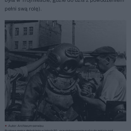
pełni swą rolę).
Autor: Archiwum serwisu
Budowa metra głębokiego w latach 50., przygotowywanie nurka do zejścia pod