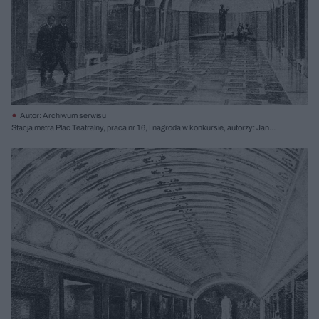
Autor: Archiwum serwisu
Stacja metra Plac Teatralny, praca nr 16, I nagroda w konkursie, autorzy: Jan
Bogusławski, Aniela Bogusławska, Edmund Czarnecki, 1953; za „Architektura”
5/1953