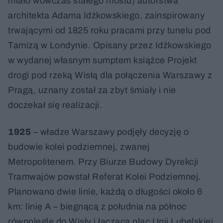
miało wówczas stałego mostu) autorstwa
architekta Adama Idźkowskiego, zainspirowany
trwającymi od 1825 roku pracami przy tunelu pod
Tamizą w Londynie. Opisany przez Idźkowskiego
w wydanej własnym sumptem książce Projekt
drogi pod rzeką Wisłą dla połączenia Warszawy z
Pragą, uznany został za zbyt śmiały i nie
doczekał się realizacji.
1925
– władze Warszawy podjęły decyzję o
budowie kolei podziemnej, zwanej
Metropolitenem. Przy Biurze Budowy Dyrekcji
Tramwajów powstał Referat Kolei Podziemnej.
Planowano dwie linie, każdą o długości około 6
km: linię A – biegnącą z południa na północ
równolegle do Wisły i łączącą plac Unii Lubelskiej