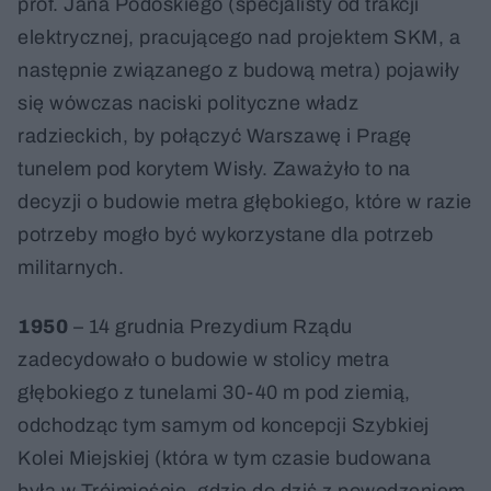
prof. Jana Podoskiego (specjalisty od trakcji
elektrycznej, pracującego nad projektem SKM, a
następnie związanego z budową metra) pojawiły
się wówczas naciski polityczne władz
radzieckich, by połączyć Warszawę i Pragę
tunelem pod korytem Wisły. Zaważyło to na
decyzji o budowie metra głębokiego, które w razie
potrzeby mogło być wykorzystane dla potrzeb
militarnych.
1950
– 14 grudnia Prezydium Rządu
zadecydowało o budowie w stolicy metra
głębokiego z tunelami 30-40 m pod ziemią,
odchodząc tym samym od koncepcji Szybkiej
Kolei Miejskiej (która w tym czasie budowana
była w Trójmieście, gdzie do dziś z powodzeniem