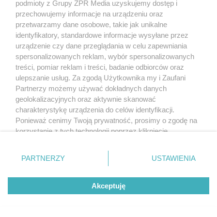
podmioty z Grupy ZPR Media uzyskujemy dostęp i
podjęła uchwałę o budowie I linii. Opracowano
przechowujemy informacje na urządzeniu oraz
projekt trasy o długości 23 km, z 23 stacjami,
przetwarzamy dane osobowe, takie jak unikalne
identyfikatory, standardowe informacje wysyłane przez
oznaczonymi symbolami od A-1 (Kabaty) do A-23
urządzenie czy dane przeglądania w celu zapewniania
(Huta Warszawa).
spersonalizowanych reklam, wybór spersonalizowanych
treści, pomiar reklam i treści, badanie odbiorców oraz
1983
– 15 lutego powołano Generalną Dyrekcję
ulepszanie usług. Za zgodą Użytkownika my i Zaufani
Partnerzy możemy używać dokładnych danych
Budowy Metra z siedzibą przy ul.
geolokalizacyjnych oraz aktywnie skanować
Marszałkowskiej 77/79. Powstała koncepcja
charakterystykę urządzenia do celów identyfikacji.
architektoniczno-plastyczna I linii metra
Ponieważ cenimy Twoją prywatność, prosimy o zgodę na
korzystanie z tych technologii poprzez kliknięcie
wykonana przez zespół autorski: Jasna
„Akceptuję”. Zgoda jest dobrowolna i zawsze możesz ją
Strzałkowska-Ryszka, Jerzy Blancard, Lech
zmienić/wycofać klikając przycisk ustawień prywatności
PARTNERZY
USTAWIENIA
Kłosiewicz, Andrzej Pańkowski oraz projekt
znajdujący się w lewym dolnym rogu strony
. Niektóre
rodzaje przetwarzania danych nie wymagają zgody
systemu otwartego informacji wizualnej,
Akceptuję
użytkownika, ale masz prawo sprzeciwić się takiemu
autorstwa artystów Jerzego Bojara i Romana
przetwarzaniu. Preferencje będą miały zastosowanie tylko
Duszka, identycznej dla wszystkich stacji.
na tej witrynie.