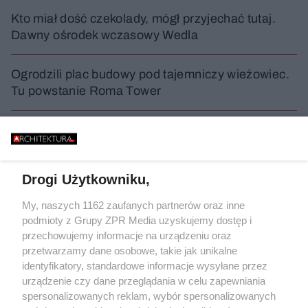
Kto miał dość czekolady, mógł przyjechać tutaj.
Dawny ośrodek wczasowy Wedla
Ogrodzili plac budowy pod tajemniczy wieżowiec.
Tu powstanie Roma Tower
Basen Słonecznik z prefabrykatu, czyli
modernizacja francuskiej ikony
Drogi Użytkowniku,
WYDARZENIA
My, naszych 1162 zaufanych partnerów oraz inne
podmioty z Grupy ZPR Media uzyskujemy dostęp i
przechowujemy informacje na urządzeniu oraz
przetwarzamy dane osobowe, takie jak unikalne
identyfikatory, standardowe informacje wysyłane przez
urządzenie czy dane przeglądania w celu zapewniania
spersonalizowanych reklam, wybór spersonalizowanych