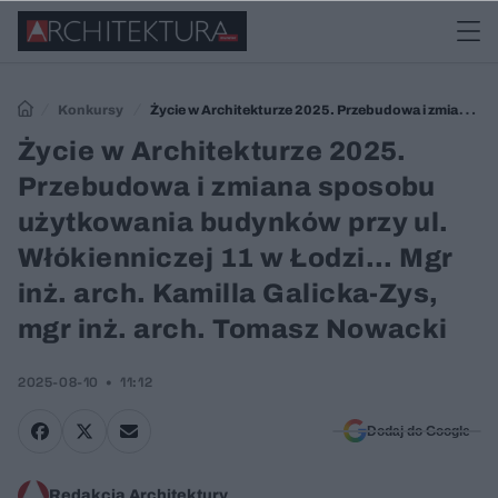
Konkursy
Życie w Architekturze 2025. Przebudowa i zmiana
sposobu użytkowania budynków przy ul. Włókienniczej 11 w Łodzi...
Życie w Architekturze 2025.
Mgr inż. arch. Kamilla Galicka-Zys, mgr inż. arch. Tomasz Nowacki
Przebudowa i zmiana sposobu
użytkowania budynków przy ul.
Włókienniczej 11 w Łodzi... Mgr
inż. arch. Kamilla Galicka-Zys,
mgr inż. arch. Tomasz Nowacki
2025-08-10
11:12
Dodaj do Google
Redakcja Architektury