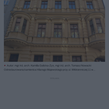
Autor: mgr inż. arch. Kamilla Galicka-Zys, mgr inż. arch. Tomasz Nowacki
Odrestaurowana kamienica Hilarego Majewskiego przy ul. Włókienniczej 11 w
Łodzi, z elewacją w kolorze żółtym, bogato zdobioną detalami architektonicznymi i
wykuszami. Przebudowa i zmiana sposobu użytkowania obiektu to temat, o
którym przeczytasz na Architektura Murator Plus.