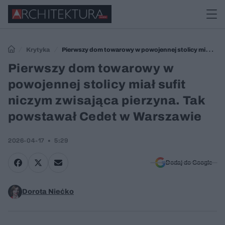
Krytyka
Pierwszy dom towarowy w powojennej stolicy miał
sufit niczym zwisająca pierzyna. Tak powstawał Cedet w Warszawie
Pierwszy dom towarowy w
powojennej stolicy miał sufit
niczym zwisająca pierzyna. Tak
powstawał Cedet w Warszawie
2026-04-17
5:29
Dodaj do Google
Dorota Niećko