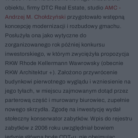
obiektu, firmy DTC Real Estate, studio
AMC -
Andrzej M. Chołdzyński
przygotowało wstępną
koncepcję modernizacji i rozbudowy gmachu.
Posłużyła ona jako wytyczne do
zorganizowanego rok później konkursu
inwestorskiego, w którym zwyciężyła propozycja
RKW Rhode Kellermann Wawrowsky (obecnie
RKW Architektur +). Założono przywrócenie
budynkowi pierwotnego wyglądu i wzniesienie na
jego tyłach, w miejscu zajmowanym dotąd przez
parterową część i murowany biurowiec, zupełnie
nowego skrzydła. Zgodę na inwestycję wydał
stołeczny konserwator zabytków. Wpis do rejestru
zabytków z 2006 roku uwzględniał bowiem
jedynie główną bryłę CDT-u, nie obejmując