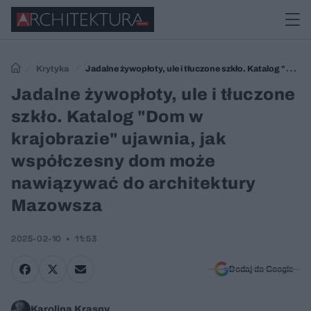
Krytyka
Jadalne żywopłoty, ule i tłuczone szkło. Katalog "Dom
w krajobrazie" ujawnia, jak współczesny dom może nawiązywać do
Jadalne żywopłoty, ule i tłuczone
architektury Mazowsza
szkło. Katalog "Dom w
krajobrazie" ujawnia, jak
współczesny dom może
nawiązywać do architektury
Mazowsza
2025-02-10
11:53
Dodaj do Google
Karolina Krasny